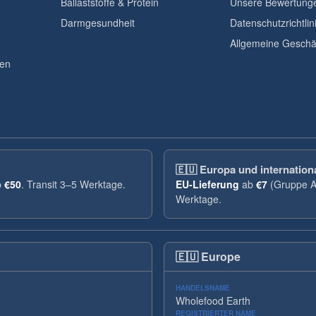
Ballaststoffe & Protein
Unsere Bewertunge
Darmgesundheit
Datenschutzrichtlin
Allgemeine Geschä
gen
🇪🇺
Europa und internation
b
€50
. Transit 3–5 Werktage.
EU-Lieferung
ab
€7
(Gruppe A
Werktage.
🇪🇺
Europe
HANDELSNAME
Wholefood Earth
REGISTRIERTER NAME