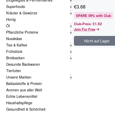
Eingelegtes & Fermentiertes
+
€
3.68
Superfoods
+
Kräuter & Gewürze
+
SPARE
59
% with Club
Honig
£1.52
Club-Preis
:
Öl
+
Join For Free
Pflanzliche Proteine
+
Nusskäse
Nicht auf Lager
Tee & Kaffee
+
Frühstück
+
Brotbacken
+
Gesunde Backwaren
Tierfutter
Unsere Marken
+
Ballaststoffe & Protein
Aromen aus aller Welt
Echte Lebensmittel
Haushaltspflege
Gesundheit & Schönheit