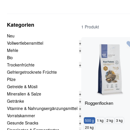
Kategorien
1 Produkt
Neu
Vollwertlebensmittel
+
Mehle
+
Bio
Trockenfrüchte
+
Gefriergetrocknete Früchte
Pilze
Getreide & Müsli
Mineralien & Salze
+
Getränke
+
Roggenflocken
Vitamine & Nahrungsergänzungsmittel
+
Vorratskammer
+
500 g
1 kg
2 kg
3 kg
Gesunde Snacks
+
20 kg