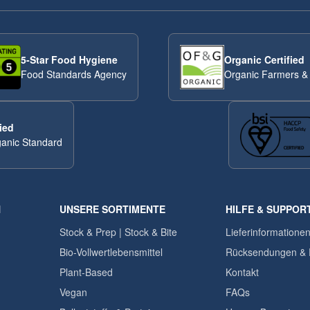
5-Star Food Hygiene
Organic Certified
Food Standards Agency
Organic Farmers &
ied
anic Standard
N
UNSERE SORTIMENTE
HILFE & SUPPOR
Stock & Prep | Stock & Bite
Lieferinformatione
Bio-Vollwertlebensmittel
Rücksendungen & 
Plant-Based
Kontakt
Vegan
FAQs