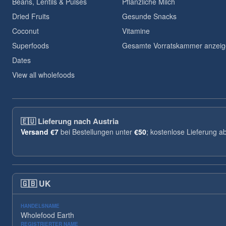
Beans, Lentils & Pulses
Pflanzliche Milch
Dried Fruits
Gesunde Snacks
Coconut
Vitamine
Superfoods
Gesamte Vorratskammer anzei
Dates
View all wholefoods
🇪🇺
Lieferung nach Austria
Versand
€7
bei Bestellungen unter
€50
; kostenlose Lieferung a
🇬🇧
UK
HANDELSNAME
Wholefood Earth
REGISTRIERTER NAME