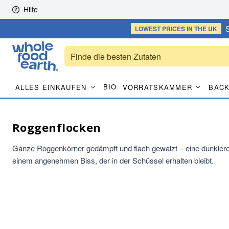
Skip to content
Hilfe
S
LOWEST PRICES
IN THE UK
BIO
ALLES EINKAUFEN
VORRATSKAMMER
BACK
Roggenflocken
Ganze Roggenkörner gedämpft und flach gewalzt – eine dunklere, 
einem angenehmen Biss, der in der Schüssel erhalten bleibt.