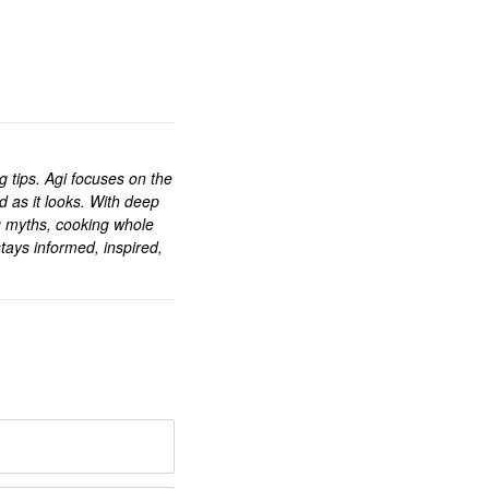
ng tips. Agi focuses on the
d as it looks. With deep
g myths, cooking whole
tays informed, inspired,