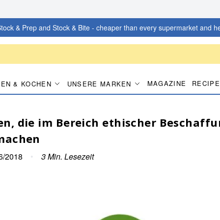
tock & Prep and Stock & Bite - cheaper than every supermarket and he
MAGAZINE
RECIP
EN & KOCHEN
UNSERE MARKEN
n, die im Bereich ethischer Beschaffu
 machen
6/2018
•
3
Min. Lesezeit