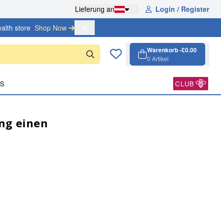
Lieferung an
Login / Register
alth store
Shop Now 
X
Warenkorb -
£0.00
0
Artikel
Warenkorb, 0 Ar
Open cart
ES
CLUB
ng einen