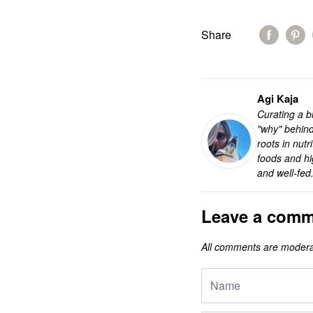
Share
Agi Kaja
Curating a bl
"why" behind
roots in nut
foods and hi
and well-fed
Leave a comm
All comments are modera