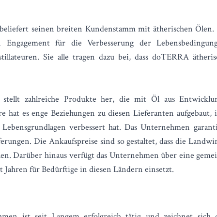
liefert seinen breiten Kundenstamm mit ätherischen Ölen. S
en Engagement für die Verbesserung der Lebensbedingun
tillateuren. Sie alle tragen dazu bei, dass doTERRA ätheri
tellt zahlreiche Produkte her, die mit Öl aus Entwicklun
e hat es enge Beziehungen zu diesen Lieferanten aufgebaut, 
 Lebensgrundlagen verbessert hat. Das Unternehmen garant
ferungen. Die Ankaufspreise sind so gestaltet, dass die Landw
len. Darüber hinaus verfügt das Unternehmen über eine
gemei
eit Jahren für Bedürftige in diesen Ländern einsetzt.
hmen ist seit Langem erfolgreich tätig und zeichnet sich 