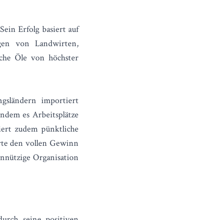
ein Erfolg basiert auf
gen von Landwirten,
sche Öle von höchster
gsländern importiert
indem es Arbeitsplätze
iert zudem pünktliche
irte den vollen Gewinn
nnützige
Organisation
durch seine positiven