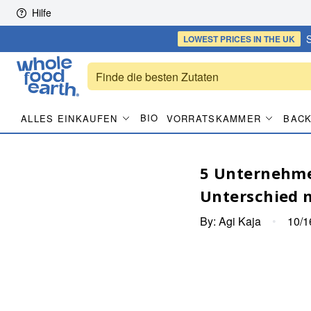
Skip to content
Hilfe
S
LOWEST PRICES
IN THE UK
BIO
ALLES EINKAUFEN
VORRATSKAMMER
BACK
5 Unternehme
Unterschied
By:
Agi Kaja
•
10/1