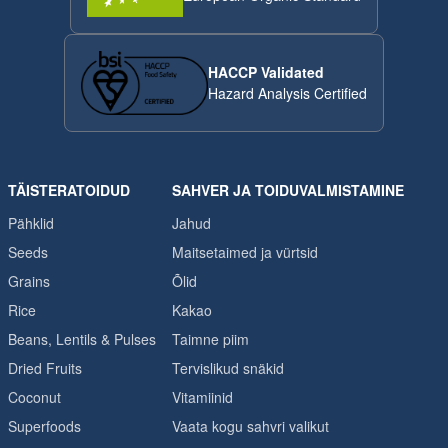
HACCP Validated
Hazard Analysis Certified
TÄISTERATOIDUD
SAHVER JA TOIDUVALMISTAMINE
Pähklid
Jahud
Seeds
Maitsetaimed ja vürtsid
Grains
Õlid
Rice
Kakao
Beans, Lentils & Pulses
Taimne piim
Dried Fruits
Tervislikud snäkid
Coconut
Vitamiinid
Superfoods
Vaata kogu sahvri valikut