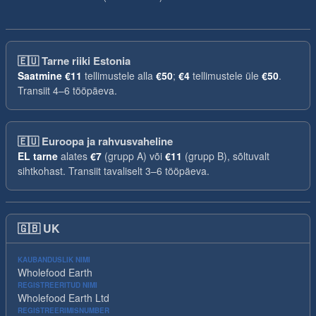
🇪🇺
Tarne riiki Estonia
Saatmine
€11
tellimustele alla
€50
;
€4
tellimustele üle
€50
.
Transiit 4–6 tööpäeva.
🇪🇺
Euroopa ja rahvusvaheline
EL tarne
alates
€7
(grupp A) või
€11
(grupp B), sõltuvalt
sihtkohast. Transiit tavaliselt 3–6 tööpäeva.
🇬🇧
UK
KAUBANDUSLIK NIMI
Wholefood Earth
REGISTREERITUD NIMI
Wholefood Earth Ltd
REGISTREERIMISNUMBER