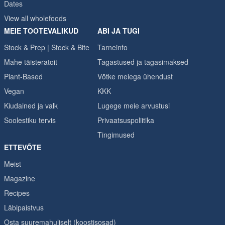
Dates
View all wholefoods
MEIE TOOTEVALIKUD
ABI JA TUGI
Stock & Prep | Stock & Bite
Tarneinfo
Mahe täisteratoit
Tagastused ja tagasimaksed
Plant-Based
Võtke meiega ühendust
Vegan
KKK
Kiudained ja valk
Lugege meie arvustusi
Soolestiku tervis
Privaatsuspoliitika
Tingimused
ETTEVÕTE
Meist
Magazine
Recipes
Läbipaistvus
Osta suuremahuliselt (koostisosad)