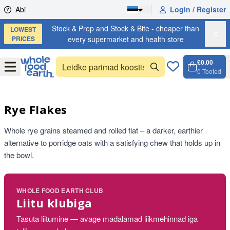
Skip to content
Abi
Login / Register
Stock & Prep and Stock & Bite - cheaper than
LOWEST
X
PRICES
every supermarket and health store
£0.00
Open
Menu
0
Tooted
Ostuko
Open c
Rye Flakes
Whole rye grains steamed and rolled flat – a darker, earthier
alternative to porridge oats with a satisfying chew that holds up in
the bowl.
WHOLE FOOD EARTH CLUB
Liitu klubiga
Tasuta liitumine — avage madalamad liikmehinnad iga