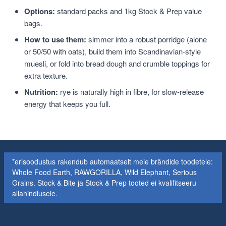
Options:
standard packs and 1kg Stock & Prep value
bags.
How to use them:
simmer into a robust porridge (alone
or 50/50 with oats), build them into Scandinavian-style
muesli, or fold into bread dough and crumble toppings for
extra texture.
Nutrition:
rye is naturally high in fibre, for slow-release
energy that keeps you full.
*erisoodustus rakendub automaatselt meie brändide toodetele:
Whole Food Earth, RAWGORILLA, Wild Elephant, Serious
Grains. Stock & Bite ja Stock & Prep tooted ei kvalifitseeru
allahindlusele.