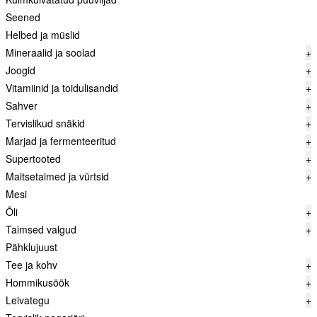
Seened
Helbed ja müslid
Mineraalid ja soolad
+
Joogid
+
Vitamiinid ja toidulisandid
+
Sahver
+
Tervislikud snäkid
+
Marjad ja fermenteeritud
+
Supertooted
+
Maitsetaimed ja vürtsid
+
Mesi
Õli
+
Taimsed valgud
+
Pähklujuust
Tee ja kohv
+
Hommikusöök
+
Leivategu
+