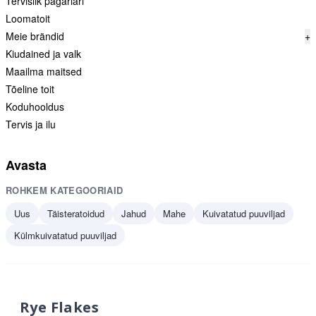
Tervislik pagariäri
Loomatoit
Meie brändid
+
Kiudained ja valk
Maailma maitsed
Tõeline toit
Koduhooldus
Tervis ja ilu
Avasta
ROHKEM KATEGOORIAID
Uus
Täisteratoidud
Jahud
Mahe
Kuivatatud puuviljad
Külmkuivatatud puuviljad
Rye Flakes