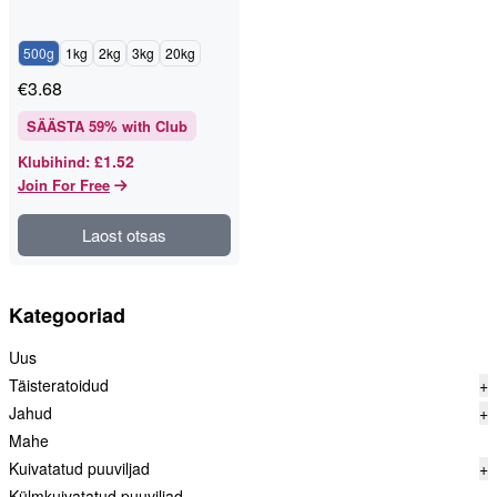
500g
1kg
2kg
3kg
20kg
€
3.68
SÄÄSTA
59
% with Club
£1.52
Klubihind
:
Join For Free
Laost otsas
Kategooriad
Uus
Täisteratoidud
+
Jahud
+
Mahe
Kuivatatud puuviljad
+
Külmkuivatatud puuviljad