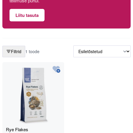
tellimuse puhul.
Liitu tasuta
Filtrid
1 toode
Rye Flakes