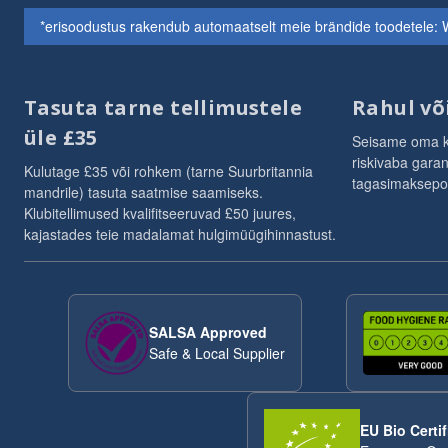
*erisoodustus rakendub automaatselt meie brändide toodetele: W
Tasuta tarne tellimustele
Rahul võ
üle £35
Seisame oma kv
riskivaba garan
Kulutage £35 või rohkem (tarne Suurbritannia
tagasimaksepoli
mandrile) tasuta saatmise saamiseks.
Klubitellimused kvalifitseeruvad £50 juures,
kajastades teie madalamat hulgimüügihinnastust.
SALSA Approved
Safe & Local Supplier
EU Bio Certif