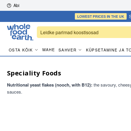
Skip to content
Abi
S
LOWEST PRICES
IN THE UK
MAHE
OSTA KÕIK
SAHVER
KÜPSETAMINE JA T
Speciality Foods
Nutritional yeast flakes (nooch, with B12):
the savoury, cheesy
sauces.