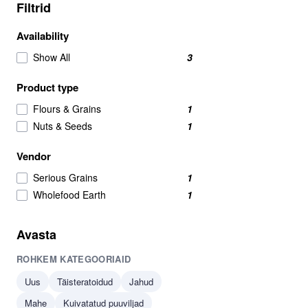
Filtrid
Availability
Show All
3
Product type
Flours & Grains
1
Nuts & Seeds
1
Vendor
Serious Grains
1
Wholefood Earth
1
Avasta
ROHKEM KATEGOORIAID
Uus
Täisteratoidud
Jahud
Mahe
Kuivatatud puuviljad