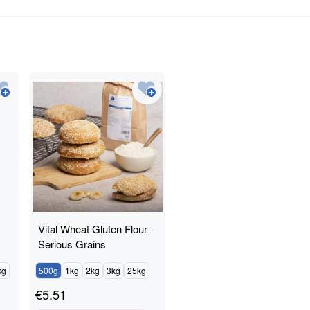
Vital Wheat Gluten Flour -
Serious Grains
kg
500g
1kg
2kg
3kg
25kg
€
5.51