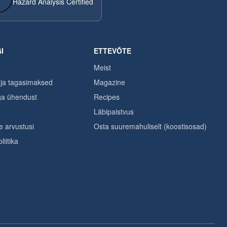
Hazard Analysis Certified
I
ETTEVÕTE
Meist
ja tagasimaksed
Magazine
ga ühendust
Recipes
Läbipaistvus
 arvustusi
Osta suuremahuliselt (koostisosad)
iitika