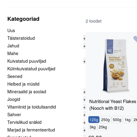
Kategooriad
2 toodet
Uus
Täisteratoidud
+
Jahud
+
Mahe
Kuivatatud puuviljad
+
Külmkuivatatud puuviljad
Seened
Helbed ja müslid
Mineraalid ja soolad
+
Joogid
+
Nutritional Yeast Flakes
Vitamiinid ja toidulisandid
+
(Nooch with B12)
Sahver
+
125g
250g
500g
1kg
2
Tervislikud snäkid
+
3kg
25kg
Marjad ja fermenteeritud
+