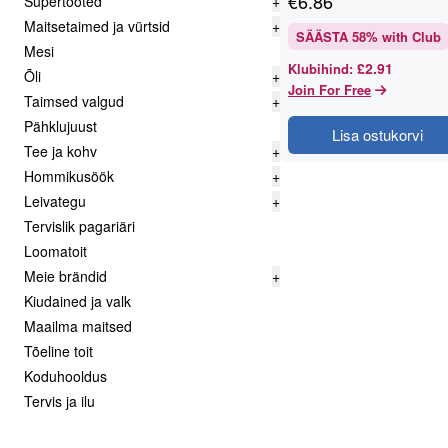
€
6.86
Supertooted
+
Maitsetaimed ja vürtsid
+
SÄÄSTA
58
% with Club
Mesi
£2.91
Klubihind
:
Õli
+
Join For Free
Taimsed valgud
+
Pähklujuust
Lisa ostukorvi
Tee ja kohv
+
Hommikusöök
+
Leivategu
+
Tervislik pagariäri
Loomatoit
Meie brändid
+
Kiudained ja valk
Maailma maitsed
Tõeline toit
Koduhooldus
Tervis ja ilu