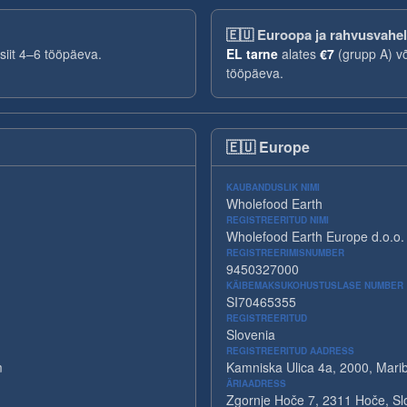
🇪🇺
Euroopa ja rahvusvahel
nsiit 4–6 tööpäeva.
EL tarne
alates
€7
(grupp A) v
tööpäeva.
🇪🇺
Europe
KAUBANDUSLIK NIMI
Wholefood Earth
REGISTREERITUD NIMI
Wholefood Earth Europe d.o.o.
REGISTREERIMISNUMBER
9450327000
KÄIBEMAKSUKOHUSTUSLASE NUMBER
SI70465355
REGISTREERITUD
Slovenia
REGISTREERITUD AADRESS
m
Kamniska Ulica 4a, 2000, Marib
ÄRIAADRESS
Zgornje Hoče 7, 2311 Hoče, Sl