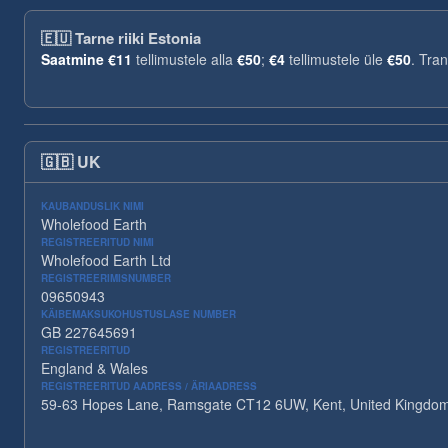
🇪🇺
Tarne riiki Estonia
Saatmine
€11
tellimustele alla
€50
;
€4
tellimustele üle
€50
. Tra
🇬🇧
UK
KAUBANDUSLIK NIMI
Wholefood Earth
REGISTREERITUD NIMI
Wholefood Earth Ltd
REGISTREERIMISNUMBER
09650943
KÄIBEMAKSUKOHUSTUSLASE NUMBER
GB 227645691
REGISTREERITUD
England & Wales
REGISTREERITUD AADRESS / ÄRIAADRESS
59-63 Hopes Lane, Ramsgate CT12 6UW, Kent, United Kingdo