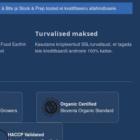
te ja Stock & Prep tooted ei kvalifitseeru allahindlusele.
Turvalised maksed
 Food Earth®
Kasutame krüpteeritud SSL-turvalisust, et tagada
set
teie krediitkaardi andmete 100% kaitse.
Organic Certified
 Growers
Slovenia Organic Standard
HACCP Validated