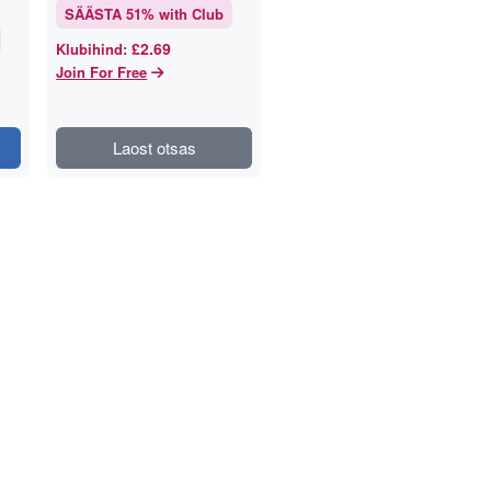
SÄÄSTA
51
% with Club
£2.69
Klubihind
:
Join For Free
Laost otsas