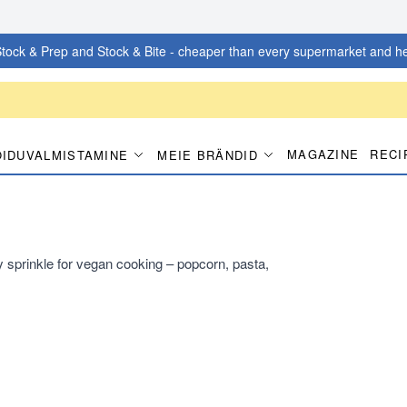
tock & Prep and Stock & Bite - cheaper than every supermarket and he
MAGAZINE
RECI
OIDUVALMISTAMINE
MEIE BRÄNDID
 sprinkle for vegan cooking – popcorn, pasta,