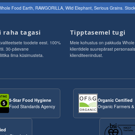
hole Food Earth, RAWGORILLA, Wild Elephant, Serious Grains. Stock & Bi
i raha tagasi
Tipptasemel tugi
aliteetsete toodete eest. 100%
Meie kohustus on pakkuda Whole
tii. 30-päevane
klientidele suurepärast personaal
itika ilma küsimusteta.
klienditeenindust.
5-Star Food Hygiene
Organic Certified
Food Standards Agency
Organic Farmers &
ied