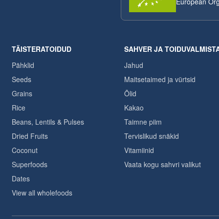
European Org
TÄISTERATOIDUD
SAHVER JA TOIDUVALMIST
Pähklid
Jahud
Seeds
Maitsetaimed ja vürtsid
Grains
Õlid
Rice
Kakao
Beans, Lentils & Pulses
Taimne piim
Dried Fruits
Tervislikud snäkid
Coconut
Vitamiinid
Superfoods
Vaata kogu sahvri valikut
Dates
View all wholefoods