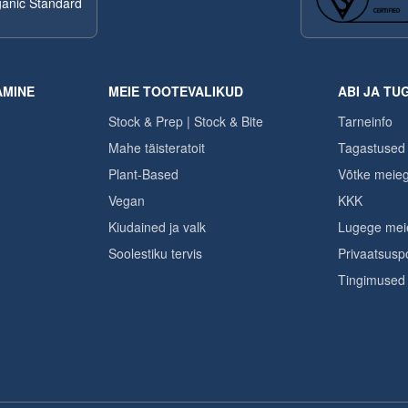
anic Standard
AMINE
MEIE TOOTEVALIKUD
ABI JA TUG
Stock & Prep | Stock & Bite
Tarneinfo
Mahe täisteratoit
Tagastused 
Plant-Based
Võtke meie
Vegan
KKK
Kiudained ja valk
Lugege meie
Soolestiku tervis
Privaatsuspol
Tingimused