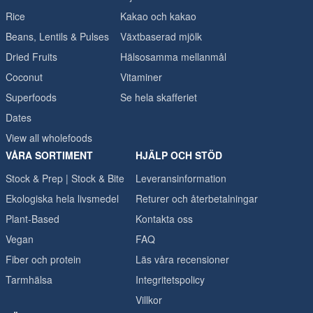
Rice
Kakao och kakao
Beans, Lentils & Pulses
Växtbaserad mjölk
Dried Fruits
Hälsosamma mellanmål
Coconut
Vitaminer
Superfoods
Se hela skafferiet
Dates
View all wholefoods
VÅRA SORTIMENT
HJÄLP OCH STÖD
Stock & Prep | Stock & Bite
Leveransinformation
Ekologiska hela livsmedel
Returer och återbetalningar
Plant-Based
Kontakta oss
Vegan
FAQ
Fiber och protein
Läs våra recensioner
Tarmhälsa
Integritetspolicy
Villkor