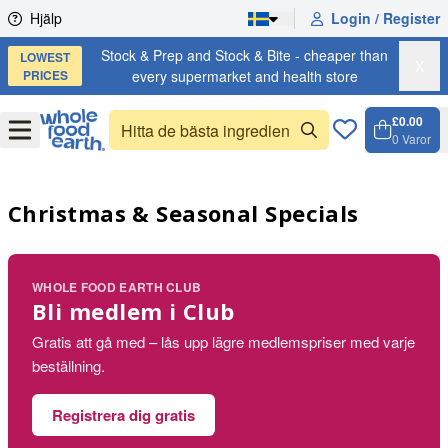
Skip to content
Hjälp
Login / Register
Stock & Prep and Stock & Bite - cheaper than
LOWEST
X
PRICES
every supermarket and health store
£0.00
Open
Menu
0
Varor
Varuko
Open 
Christmas & Seasonal Specials
WHOLE FOOD EARTH CLUB
Bli medlem i Club
Gratis att gå med – lås upp lägre medlemspriser med varje
beställning.
Registrera dig gratis