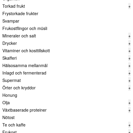
Torkad frukt
+
Frystorkade frukter
Svampar
Frukostflingor och müsli
Mineraler och salt
+
Drycker
+
Vitaminer och kosttillskott
+
Skafferi
+
Hälsosamma mellanmål
+
Inlagd och fermenterad
+
Supermat
+
Örter och kryddor
+
Honung
Olja
+
Växtbaserade proteiner
+
Nötost
Te och kaffe
+
Frukost
+