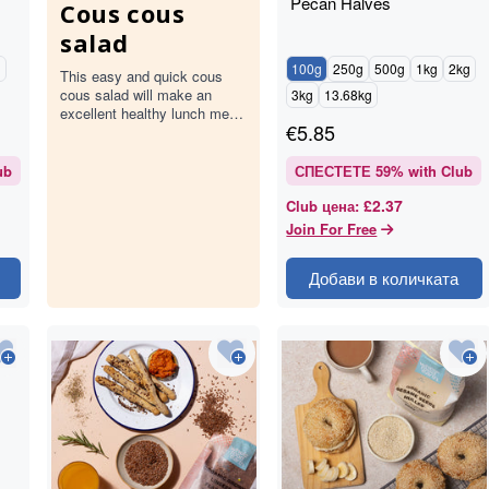
Pecan Halves
Cous cous
salad
g
100g
250g
500g
1kg
2kg
This easy and quick cous
cous salad will make an
3kg
13.68kg
excellent healthy lunch meal
€
5.85
for the entire family.
ub
СПЕСТЕТЕ
59
% with Club
£2.37
Club цена
:
Join For Free
Добави в количката