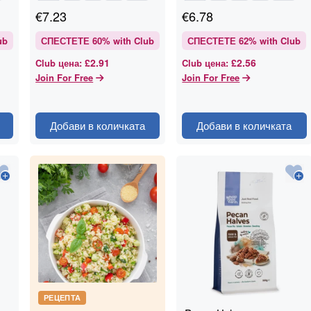
€
7.23
€
6.78
ub
СПЕСТЕТЕ
60
% with Club
СПЕСТЕТЕ
62
% with Club
£2.91
£2.56
Club цена
:
Club цена
:
Join For Free
Join For Free
Добави в количката
Добави в количката
РЕЦЕПТА