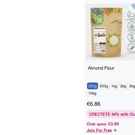
Almond Flour
250g
500g
1kg
2kg
3k
10kg
€
6.86
СПЕСТЕТЕ
44
% with Cl
£3.85
Club цена
:
Join For Free