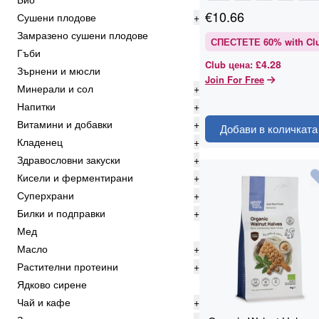
€
10.66
Сушени плодове
+
Замразено сушени плодове
СПЕСТЕТЕ
60
% with Cl
Гъби
£4.28
Club цена
:
Зърнени и мюсли
Join For Free
Минерали и сол
+
Напитки
+
Витамини и добавки
+
Добави в количката
Кладенец
+
Здравословни закуски
+
Кисели и ферментирани
+
Суперхрани
+
Билки и подправки
+
Мед
Масло
+
Растителни протеини
+
Ядково сирене
Чай и кафе
+