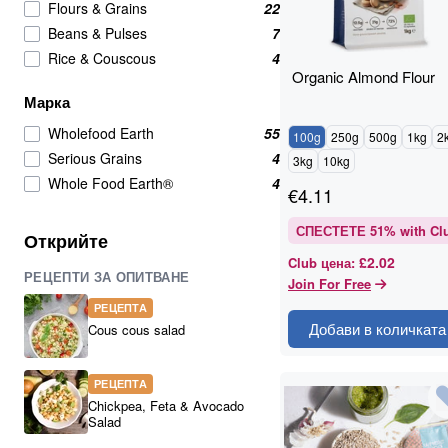
Flours & Grains
22
Beans & Pulses
7
Rice & Couscous
4
Organic Almond Flour
Марка
Wholefood Earth
55
100g
250g
500g
1kg
2
Serious Grains
4
3kg
10kg
Whole Food Earth®
4
€
4.11
СПЕСТЕТЕ
51
% with Cl
Открийте
£2.02
Club цена
:
РЕЦЕПТИ ЗА ОПИТВАНЕ
Join For Free
РЕЦЕПТА
Добави в количката
Cous cous salad
РЕЦЕПТА
Chickpea, Feta & Avocado
Salad