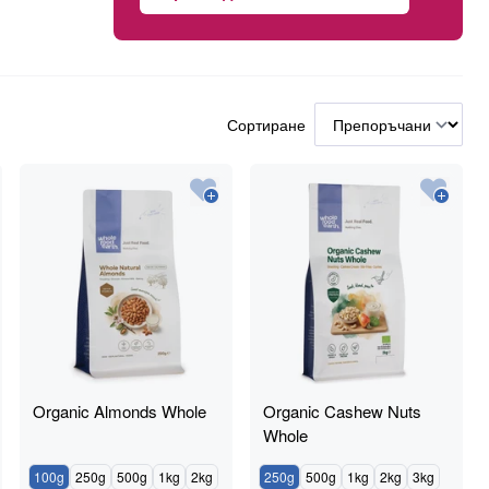
Сортиране
Organic Almonds Whole
Organic Cashew Nuts
Whole
100g
250g
500g
1kg
2kg
250g
500g
1kg
2kg
3kg