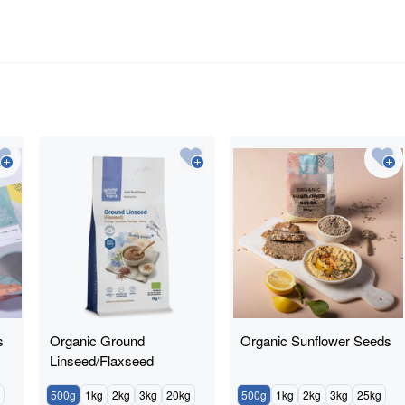
s
Organic Ground
Organic Sunflower Seeds
Linseed/Flaxseed
500g
1kg
2kg
3kg
20kg
500g
1kg
2kg
3kg
25kg