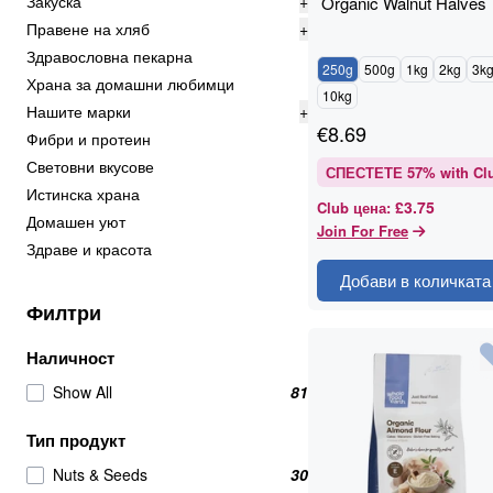
Закуска
+
Organic Walnut Halves
Правене на хляб
+
Здравословна пекарна
250g
500g
1kg
2kg
3k
Храна за домашни любимци
10kg
Нашите марки
+
€
8.69
Фибри и протеин
Световни вкусове
СПЕСТЕТЕ
57
% with Cl
Истинска храна
£3.75
Club цена
:
Домашен уют
Join For Free
Здраве и красота
Добави в количката
Филтри
Наличност
Show All
81
Тип продукт
Nuts & Seeds
30