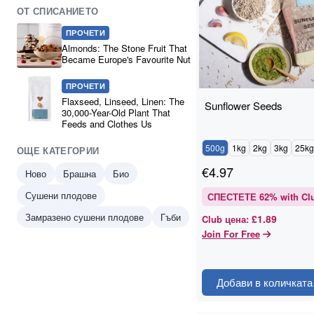
ОТ СПИСАНИЕТО
ПРОЧЕТИ
Almonds: The Stone Fruit That
Became Europe's Favourite Nut
ПРОЧЕТИ
Flaxseed, Linseed, Linen: The
Sunflower Seeds
30,000-Year-Old Plant That
Feeds and Clothes Us
500g
1kg
2kg
3kg
25kg
ОЩЕ КАТЕГОРИИ
€
4.97
Ново
Брашна
Био
Сушени плодове
СПЕСТЕТЕ
62
% with Cl
Замразено сушени плодове
Гъби
£1.89
Club цена
:
Join For Free
Добави в количката