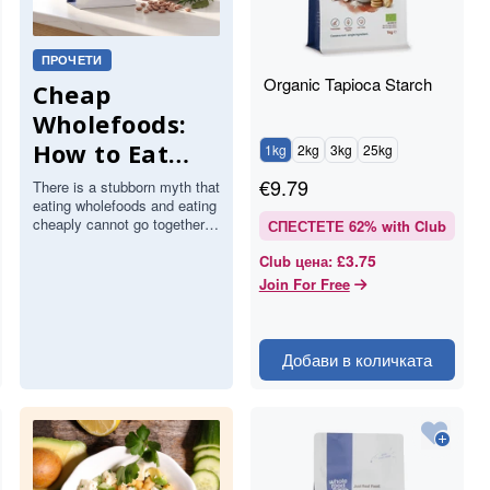
ПРОЧЕТИ
Organic Tapioca Starch
Cheap
Wholefoods:
How to Eat
1kg
2kg
3kg
25kg
Well for Less
€
9.79
There is a stubborn myth that
eating wholefoods and eating
cheaply cannot go together,
СПЕСТЕТЕ
62
% with Club
that a cupboard full of
£3.75
Club цена
:
natural, unprocessed food
is…
Join For Free
Добави в количката