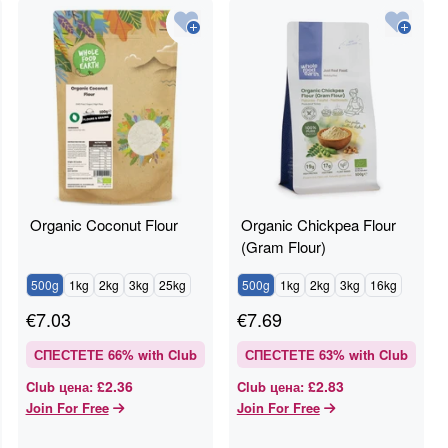
Organic Coconut Flour
Organic Chickpea Flour
(Gram Flour)
500g
1kg
2kg
3kg
25kg
500g
1kg
2kg
3kg
16kg
€
7.03
€
7.69
СПЕСТЕТЕ
66
% with Club
СПЕСТЕТЕ
63
% with Club
£2.36
£2.83
Club цена
:
Club цена
:
Join For Free
Join For Free