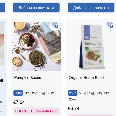
Добави в количката
Добави в количката
Pumpkin Seeds
Organic Hemp Seeds
re
500g
1kg
2kg
3kg
25kg
250g
500g
1kg
2kg
3kg
25kg
y
€
7.64
to
y
€
6.74
СПЕСТЕТЕ
55
% with Club
nd