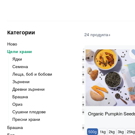
Категории
24 продукта+
Ново
Цели храни
-
Ядки
+
Семена
+
Леща, боб и бобови
+
Зърнени
+
Древни зърнени
Брашна
+
Ориз
+
Сушени плодове
+
Organic Pumpkin Seed
Пресни храни
Брашна
+
500g
1kg
2kg
3kg
25kg
Био