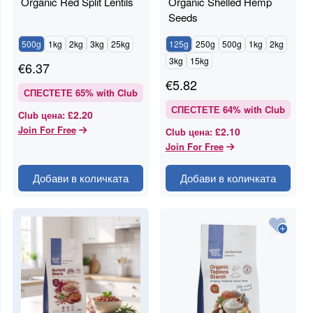
Organic Red Split Lentils
Organic Shelled Hemp
Seeds
500g
1kg
2kg
3kg
25kg
125g
250g
500g
1kg
2kg
3kg
15kg
€
6.37
€
5.82
СПЕСТЕТЕ
65
% with Club
СПЕСТЕТЕ
64
% with Club
£2.20
Club цена
:
Join For Free
£2.10
Club цена
:
Join For Free
Добави в количката
Добави в количката