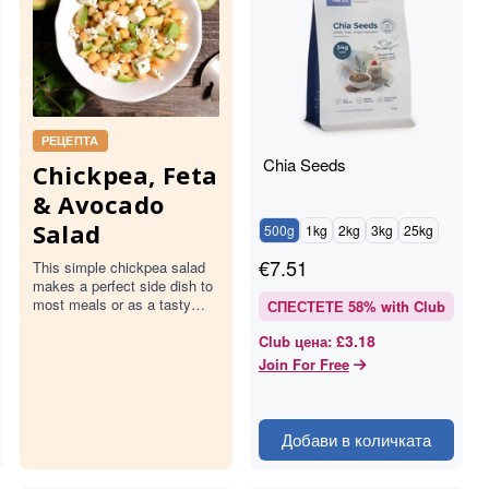
РЕЦЕПТА
Chia Seeds
Chickpea, Feta
& Avocado
Salad
500g
1kg
2kg
3kg
25kg
€
7.51
This simple chickpea salad
makes a perfect side dish to
most meals or as a tasty
СПЕСТЕТЕ
58
% with Club
lunch or snack. Either way -
£3.18
Club цена
:
CHICK it out!
Join For Free
Добави в количката