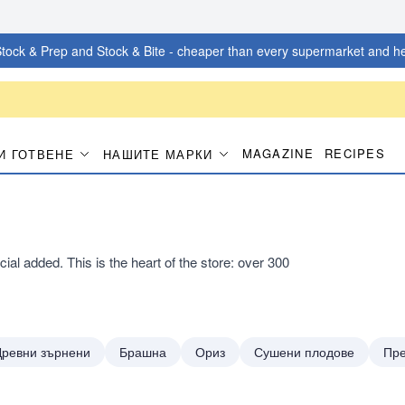
tock & Prep and Stock & Bite - cheaper than every supermarket and he
MAGAZINE
RECIPES
И ГОТВЕНЕ
НАШИТЕ МАРКИ
ficial added. This is the heart of the store: over 300
Древни зърнени
Брашна
Ориз
Сушени плодове
Пре