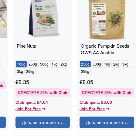
Pine Nuts
Organic Pumpkin Seeds
GWS AA Austria
100g
250g
500g
1kg
2kg
250g
500g
1kg
2kg
3kg
3kg
25kg
25kg
€
8.35
€
8.05
ub
СПЕСТЕТЕ
52
% with Club
СПЕСТЕТЕ
55
% with Club
£4.04
£3.60
Club цена
:
Club цена
:
Join For Free
Join For Free
Добави в количката
Добави в количката