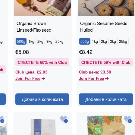
Organic Brown
Organic Sesame Seeds
Linseed/Flaxseed
Hulled
kg
500g
1kg
2kg
3kg
25kg
500g
1kg
2kg
3kg
25kg
€
5.08
€
8.42
СПЕСТЕТЕ
60
% with Club
СПЕСТЕТЕ
58
% with Club
ub
£2.03
£3.50
Club цена
:
Club цена
:
Join For Free
Join For Free
Добави в количката
Добави в количката