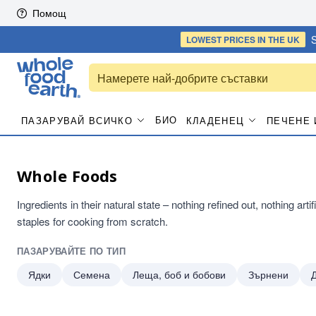
Skip to content
Помощ
S
LOWEST PRICES
IN THE UK
БИО
ПАЗАРУВАЙ ВСИЧКО
КЛАДЕНЕЦ
ПЕЧЕНЕ 
Whole Foods
Ingredients in their natural state – nothing refined out, nothing arti
staples for cooking from scratch.
ПАЗАРУВАЙТЕ ПО ТИП
Ядки
Семена
Леща, боб и бобови
Зърнени