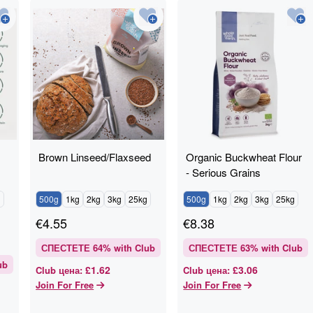
Brown Linseed/Flaxseed
Organic Buckwheat Flour
- Serious Grains
g
500g
1kg
2kg
3kg
25kg
500g
1kg
2kg
3kg
25kg
€
4.55
€
8.38
СПЕСТЕТЕ
64
% with Club
СПЕСТЕТЕ
63
% with Club
ub
£1.62
£3.06
Club цена
:
Club цена
:
Join For Free
Join For Free