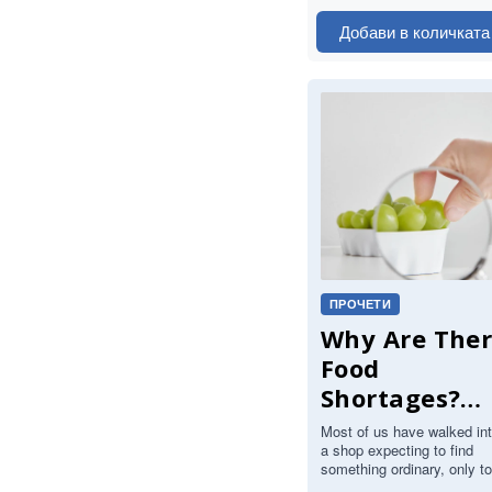
Добави в количката
ПРОЧЕТИ
Why Are The
Food
Shortages?
What's Reall
Most of us have walked in
a shop expecting to find
Behind Empt
something ordinary, only to
Shelves
be met with a bare shelf a