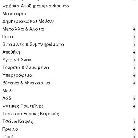
Φρέσκα Αποξηραμένα Φρούτα
Μανιτάρια
Δημητριακά και Μούσλι
Μέταλλα & Άλατα
+
Ποτά
+
Βιταμίνες & Συμπληρώματα
+
Αποθήκη
+
Υγιεινά Σνακ
+
Τουρσιά & Ζυμωμένα
+
Υπερτρόφιμα
+
Βότανα & Μπαχαρικά
+
Μέλι
Λάδι
+
Φυτικές Πρωτεΐνες
+
Τυρί από Ξηρούς Καρπούς
Τσάι & Καφές
+
Πρωινό
+
Ψωμί
+