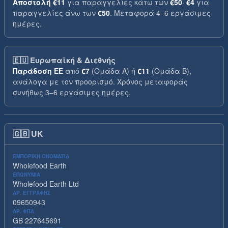
Αποστολή
€11
για παραγγελίες κάτω των
€50
·
€4
για
παραγγελίες άνω των
€50
. Μεταφορά 4–6 εργάσιμες
ημέρες.
🇪🇺
Ευρωπαϊκή & Διεθνής
Παράδοση ΕΕ
από
€7
(Ομάδα A) ή
€11
(Ομάδα B),
ανάλογα με τον προορισμό. Χρόνος μεταφοράς
συνήθως 3–6 εργάσιμες ημέρες.
🇬🇧
UK
ΕΜΠΟΡΙΚΉ ΟΝΟΜΑΣΊΑ
Wholefood Earth
ΕΠΩΝΥΜΊΑ
Wholefood Earth Ltd
ΑΡ. ΕΓΓΡΑΦΉΣ
09650943
ΑΡ. ΦΠΑ
GB 227645691