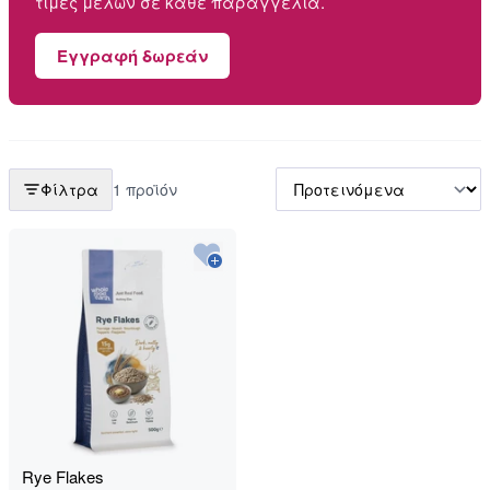
τιμές μελών σε κάθε παραγγελία.
Εγγραφή δωρεάν
Φίλτρα
1 προϊόν
Rye Flakes