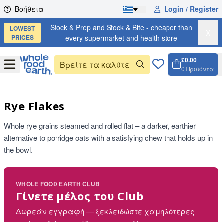
Skip to content
Βοήθεια
Login / Register
Stock & Prep and Stock & Bite - cheaper than
LOWEST
X
PRICES
every supermarket and health store
£0.00
Open
Menu
0
Προϊόντα
Καλάθι
Open ca
Rye Flakes
Whole rye grains steamed and rolled flat – a darker, earthier
alternative to porridge oats with a satisfying chew that holds up in
the bowl.
WHOLE FOOD EARTH CLUB
Γίνετε μέλος του Club
Δωρεάν εγγραφή — ξεκλειδώστε χαμηλότερες