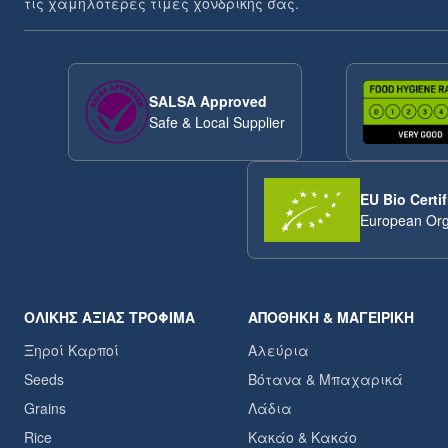
τις χαμηλότερες τιμές χονδρικής σας.
SALSA Approved
Safe & Local Supplier
EU Bio Certif
European Org
ΟΛΙΚΉΣ ΑΞΊΑΣ ΤΡΌΦΙΜΑ
ΑΠΟΘΉΚΗ & ΜΑΓΕΙΡΙΚΉ
Ξηροί Καρποί
Αλεύρια
Seeds
Βότανα & Μπαχαρικά
Grains
Λάδια
Rice
Κακάο & Κακάο