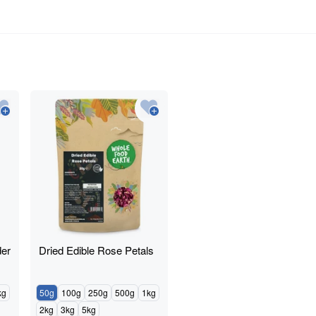
er
Dried Edible Rose Petals
kg
50g
100g
250g
500g
1kg
2kg
3kg
5kg