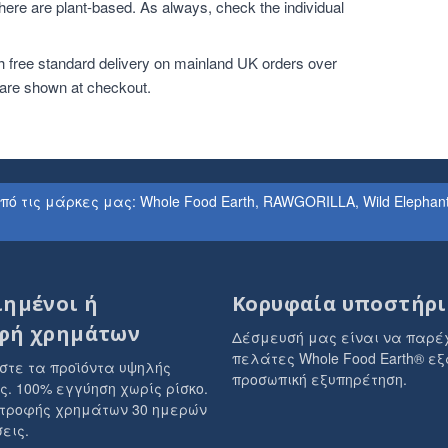
ere are plant-based. As always, check the individual
h free standard delivery on mainland UK orders over
 are shown at checkout.
ις μάρκες μας: Whole Food Earth, RAWGORILLA, Wild Elephant, Se
ιημένοι ή
Κορυφαία υποστήρι
φή χρημάτων
Δέσμευσή μας είναι να παρέ
πελάτες Whole Food Earth® εξ
στε τα προϊόντα υψηλής
προσωπική εξυπηρέτηση.
ς. 100% εγγύηση χωρίς ρίσκο.
στροφής χρημάτων 30 ημερών
εις.