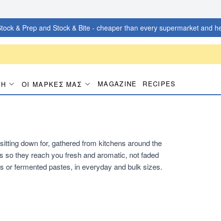
tock & Prep and Stock & Bite - cheaper than every supermarket and he
MAGAZINE
RECIPES
ΚΉ
ΟΙ ΜΆΡΚΕΣ ΜΑΣ
itting down for, gathered from kitchens around the
s so they reach you fresh and aromatic, not faded
s or fermented pastes, in everyday and bulk sizes.