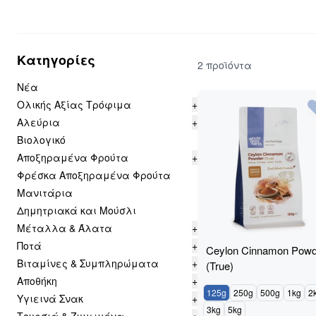
Κατηγορίες
2 προϊόντα
Νέα
Ολικής Αξίας Τρόφιμα
+
Αλεύρια
+
Βιολογικό
Αποξηραμένα Φρούτα
+
Φρέσκα Αποξηραμένα Φρούτα
Μανιτάρια
Δημητριακά και Μούσλι
Μέταλλα & Άλατα
+
Ποτά
+
Ceylon Cinnamon Powd
Βιταμίνες & Συμπληρώματα
+
(True)
Αποθήκη
+
125g
250g
500g
1kg
2
Υγιεινά Σνακ
+
3kg
5kg