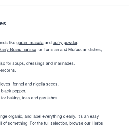
es
ends like
garam masala
and
curry powder
.
Harry Brand harissa
for Tunisian and Moroccan dishes,
iso
for soups, dressings and marinades.
percorns
.
cloves
,
fennel
and
nigella seeds
.
 black pepper
.
for baking, teas and garnishes.
ge organic, and label everything clearly. It's an easy
ll of something. For the full selection, browse our
Herbs