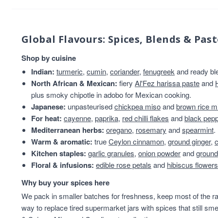
Global Flavours: Spices, Blends & Past
Shop by cuisine
Indian:
turmeric
,
cumin
,
coriander
,
fenugreek
and ready bl
North African & Mexican:
fiery
Al'Fez harissa paste
and
plus smoky chipotle in adobo for Mexican cooking.
Japanese:
unpasteurised
chickpea miso
and
brown rice m
For heat:
cayenne
,
paprika
,
red chilli flakes
and
black pep
Mediterranean herbs:
oregano
,
rosemary
and
spearmint
.
Warm & aromatic:
true
Ceylon cinnamon
,
ground ginger
,
Kitchen staples:
garlic granules
,
onion powder
and
ground
Floral & infusions:
edible rose petals
and
hibiscus flowers
Why buy your spices here
We pack in smaller batches for freshness, keep most of the ran
way to replace tired supermarket jars with spices that still sme