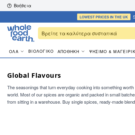
Skip to content
Βοήθεια
S
LOWEST PRICES
IN THE UK
ΒΙΟΛΟΓΙΚΌ
ΌΛΑ
ΑΠΟΘΉΚΗ
ΨΉΣΙΜΟ & ΜΑΓΕΙΡΙ
Global Flavours
The seasonings that turn everyday cooking into something worth s
world. Most of our spices are organic and packed in small batche
from sitting in a warehouse. Buy single spices, ready-made blend