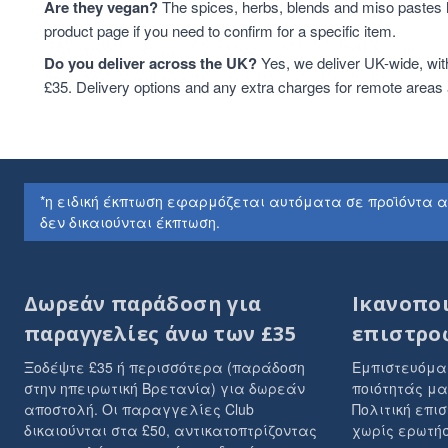
Are they vegan?
The spices, herbs, blends and miso pastes h
product page if you need to confirm for a specific item.
Do you deliver across the UK?
Yes, we deliver UK-wide, wit
£35. Delivery options and any extra charges for remote areas
*η ειδική έκπτωση εφαρμόζεται αυτόματα σε προϊόντα από τ
δεν δικαιούνται έκπτωση.
Δωρεάν παράδοση για
Ικανοπο
παραγγελίες άνω των £35
επιστρο
Ξοδέψτε £35 ή περισσότερα (παράδοση
Εμπιστευόμα
στην ηπειρωτική Βρετανία) για δωρεάν
ποιότητάς μα
αποστολή. Οι παραγγελίες Club
Πολιτική επι
δικαιούνται στα £50, αντικατοπτρίζοντας
χωρίς ερωτήσ