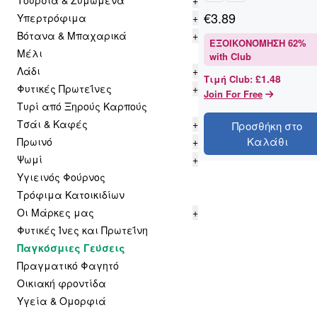
Τουρσιά & Ζυμωμένα
+
€
3.89
Υπερτρόφιμα
+
Βότανα & Μπαχαρικά
+
ΕΞΟΙΚΟΝΌΜΗΣΗ
62
%
Μέλι
with Club
Λάδι
+
£1.48
Τιμή Club
:
Φυτικές Πρωτεΐνες
+
Join For Free
Τυρί από Ξηρούς Καρπούς
Τσάι & Καφές
+
Προσθήκη στο
Καλάθι
Πρωινό
+
Ψωμί
+
Υγιεινός Φούρνος
Τρόφιμα Κατοικιδίων
Οι Μάρκες μας
+
Φυτικές Ίνες και Πρωτεΐνη
Παγκόσμιες Γεύσεις
Πραγματικό Φαγητό
Οικιακή φροντίδα
Υγεία & Ομορφιά