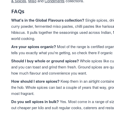
& Spices
,
Miso
and
Condiments
collections.
FAQs
What's in the Global Flavours collection?
Single spices, dr
curry powder, fermented miso pastes, chilli pastes like harissa
hibiscus. It pulls together the seasonings used across Indian,
world cooking.
Are your spices organic?
Most of the range is certified orga
tells you exactly what you're getting, so check there if organic 
Should I buy whole or ground spices?
Whole spices like cu
and you can toast and grind them fresh. Ground spices are qu
how much flavour and convenience you want.
How should I store spices?
Keep them in an airtight contain
the hob. Whole spices can last a couple of years that way, grou
most fragrant.
Do you sell spices in bulk?
Yes. Most come in a range of si
out cheaper per kilo and suit regular cooks, caterers and resta