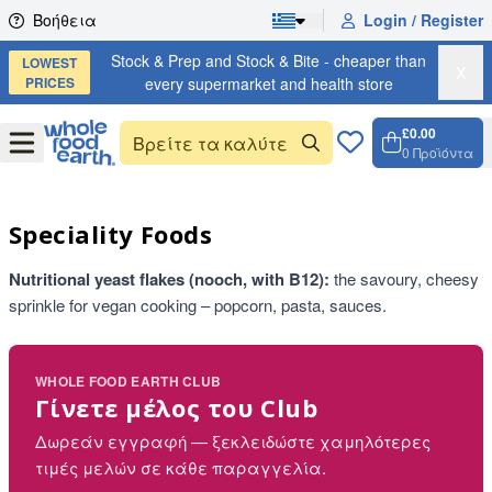
Skip to content
Βοήθεια
Login / Register
Stock & Prep and Stock & Bite - cheaper than
LOWEST
X
PRICES
every supermarket and health store
£0.00
Open
Menu
0
Προϊόντα
Καλάθι
Open ca
Speciality Foods
Nutritional yeast flakes (nooch, with B12):
the savoury, cheesy
sprinkle for vegan cooking – popcorn, pasta, sauces.
WHOLE FOOD EARTH CLUB
Γίνετε μέλος του Club
Δωρεάν εγγραφή — ξεκλειδώστε χαμηλότερες
τιμές μελών σε κάθε παραγγελία.