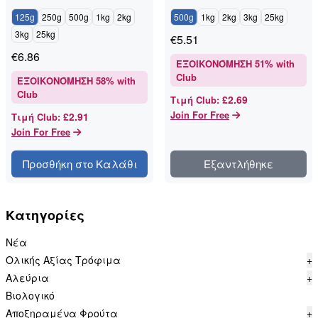
125g
250g
500g
1kg
2kg
500g
1kg
2kg
3kg
25kg
3kg
25kg
€
5.51
€
6.86
ΕΞΟΙΚΟΝΌΜΗΣΗ
51
% with
Club
ΕΞΟΙΚΟΝΌΜΗΣΗ
58
% with
Club
£2.69
Τιμή Club
:
Join For Free
£2.91
Τιμή Club
:
Join For Free
Προσθήκη στο Καλάθι
Εξαντλήθηκε
Κατηγορίες
Νέα
Ολικής Αξίας Τρόφιμα
+
Αλεύρια
+
Βιολογικό
Αποξηραμένα Φρούτα
+