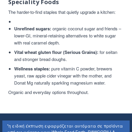
Speciality Foods
The harder-to-find staples that quietly upgrade a kitchen:
Unrefined sugars:
organic coconut sugar and friends –
lower-GI, mineral-retaining alternatives to white sugar
with real caramel depth.
Vital wheat gluten flour (Serious Grains):
for seitan
and stronger bread doughs.
Wellness staples:
pure vitamin C powder, brewers
yeast, raw apple cider vinegar with the mother, and
Donat Mg naturally sparkling magnesium water.
Organic and everyday options throughout.
*η ειδική έκπτωση εφαρμόζεται αυτόματα σε προϊόντα