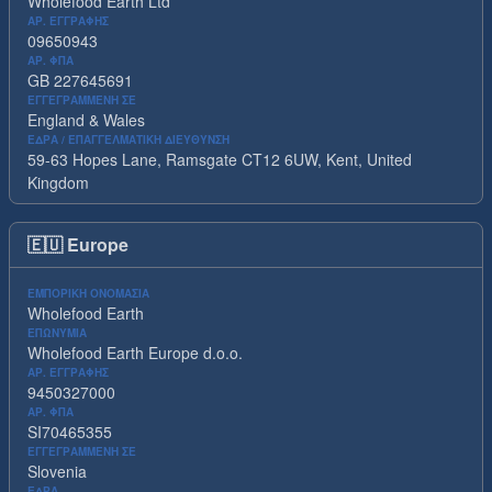
Wholefood Earth Ltd
ΑΡ. ΕΓΓΡΑΦΉΣ
09650943
ΑΡ. ΦΠΑ
GB 227645691
ΕΓΓΕΓΡΑΜΜΈΝΗ ΣΕ
England & Wales
ΈΔΡΑ / ΕΠΑΓΓΕΛΜΑΤΙΚΉ ΔΙΕΎΘΥΝΣΗ
59-63 Hopes Lane, Ramsgate CT12 6UW, Kent, United
Kingdom
🇪🇺
Europe
ΕΜΠΟΡΙΚΉ ΟΝΟΜΑΣΊΑ
Wholefood Earth
ΕΠΩΝΥΜΊΑ
Wholefood Earth Europe d.o.o.
ΑΡ. ΕΓΓΡΑΦΉΣ
9450327000
ΑΡ. ΦΠΑ
SI70465355
ΕΓΓΕΓΡΑΜΜΈΝΗ ΣΕ
Slovenia
ΈΔΡΑ