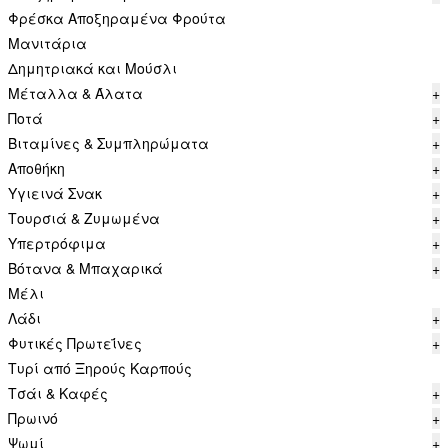
Φρέσκα Αποξηραμένα Φρούτα
Μανιτάρια
Δημητριακά και Μούσλι
Μέταλλα & Άλατα
+
Ποτά
+
Βιταμίνες & Συμπληρώματα
+
Αποθήκη
+
Υγιεινά Σνακ
+
Τουρσιά & Ζυμωμένα
+
Υπερτρόφιμα
+
Βότανα & Μπαχαρικά
+
Μέλι
Λάδι
+
Φυτικές Πρωτεΐνες
+
Τυρί από Ξηρούς Καρπούς
Τσάι & Καφές
+
Πρωινό
+
Ψωμί
+