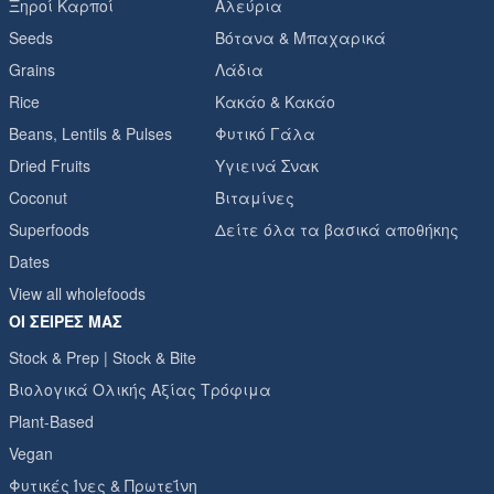
Ξηροί Καρποί
Αλεύρια
Seeds
Βότανα & Μπαχαρικά
Grains
Λάδια
Rice
Κακάο & Κακάο
Beans, Lentils & Pulses
Φυτικό Γάλα
Dried Fruits
Υγιεινά Σνακ
Coconut
Βιταμίνες
Superfoods
Δείτε όλα τα βασικά αποθήκης
Dates
View all wholefoods
ΟΙ ΣΕΙΡΈΣ ΜΑΣ
Stock & Prep | Stock & Bite
Βιολογικά Ολικής Αξίας Τρόφιμα
Plant-Based
Vegan
Φυτικές Ίνες & Πρωτεΐνη