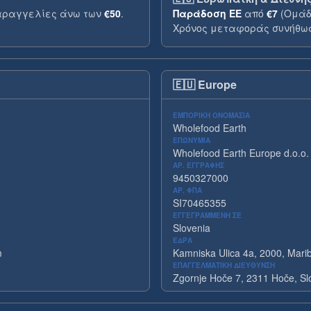
αραγγελίες άνω των
€50
.
Παράδοση ΕΕ
από
€7
(Ομάδ
Χρόνος μεταφοράς συνήθως
🇪🇺
Europe
ΕΜΠΟΡΙΚΉ ΟΝΟΜΑΣΊΑ
Wholefood Earth
ΕΠΩΝΥΜΊΑ
Wholefood Earth Europe d.o.o.
ΑΡ. ΕΓΓΡΑΦΉΣ
9450327000
ΑΡ. ΦΠΑ
SI70465355
ΕΓΓΕΓΡΑΜΜΈΝΗ ΣΕ
Slovenia
ΈΔΡΑ
m
Kamniska Ulica 4a, 2000, Marib
ΕΠΑΓΓΕΛΜΑΤΙΚΉ ΔΙΕΎΘΥΝΣΗ
Zgornje Hoče 7, 2311 Hoče, Sl