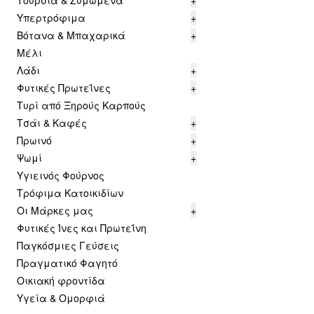
Τουρσιά & Ζυμωμένα
+
Υπερτρόφιμα
+
Βότανα & Μπαχαρικά
+
Μέλι
Λάδι
+
Φυτικές Πρωτεΐνες
+
Τυρί από Ξηρούς Καρπούς
Τσάι & Καφές
+
Πρωινό
+
Ψωμί
+
Υγιεινός Φούρνος
Τρόφιμα Κατοικιδίων
Οι Μάρκες μας
+
Φυτικές Ίνες και Πρωτεΐνη
Παγκόσμιες Γεύσεις
Πραγματικό Φαγητό
Οικιακή φροντίδα
Υγεία & Ομορφιά