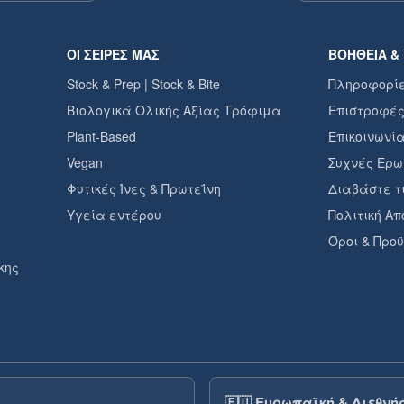
ΟΙ ΣΕΙΡΈΣ ΜΑΣ
ΒΟΉΘΕΙΑ &
Stock & Prep | Stock & Bite
Πληροφορί
Βιολογικά Ολικής Αξίας Τρόφιμα
Επιστροφές
Plant-Based
Επικοινωνί
Vegan
Συχνές Ερω
Φυτικές Ίνες & Πρωτεΐνη
Διαβάστε τι
Υγεία εντέρου
Πολιτική Α
Όροι & Προ
κης
🇪🇺
Ευρωπαϊκή & Διεθνή