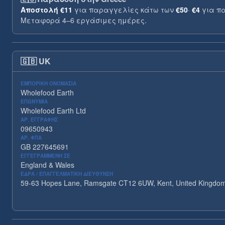
Αποστολή
€11
για παραγγελίες κάτω των
€50
·
€4
για π
Μεταφορά 4–6 εργάσιμες ημέρες.
🇬🇧
UK
ΕΜΠΟΡΙΚΉ ΟΝΟΜΑΣΊΑ
Wholefood Earth
ΕΠΩΝΥΜΊΑ
Wholefood Earth Ltd
ΑΡ. ΕΓΓΡΑΦΉΣ
09650943
ΑΡ. ΦΠΑ
GB 227645691
ΕΓΓΕΓΡΑΜΜΈΝΗ ΣΕ
England & Wales
ΈΔΡΑ / ΕΠΑΓΓΕΛΜΑΤΙΚΉ ΔΙΕΎΘΥΝΣΗ
59-63 Hopes Lane, Ramsgate CT12 6UW, Kent, United Kingdo