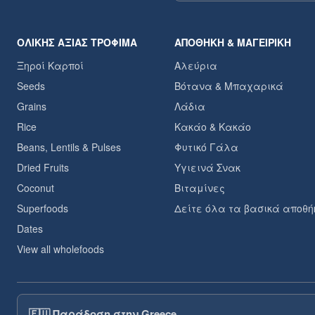
ΟΛΙΚΉΣ ΑΞΊΑΣ ΤΡΌΦΙΜΑ
ΑΠΟΘΉΚΗ & ΜΑΓΕΙΡΙΚΉ
Ξηροί Καρποί
Αλεύρια
Seeds
Βότανα & Μπαχαρικά
Grains
Λάδια
Rice
Κακάο & Κακάο
Beans, Lentils & Pulses
Φυτικό Γάλα
Dried Fruits
Υγιεινά Σνακ
Coconut
Βιταμίνες
Superfoods
Δείτε όλα τα βασικά αποθή
Dates
View all wholefoods
🇪🇺
Παράδοση στην Greece