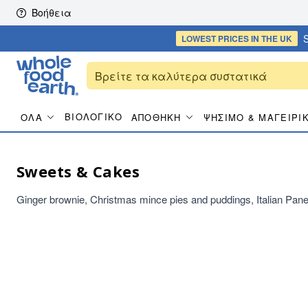
Skip to content
Βοήθεια
S
LOWEST PRICES
IN THE UK
ΒΙΟΛΟΓΙΚΌ
ΌΛΑ
ΑΠΟΘΉΚΗ
ΨΉΣΙΜΟ & ΜΑΓΕΙΡΙ
Sweets & Cakes
Ginger brownie, Christmas mince pies and puddings, Italian Pa