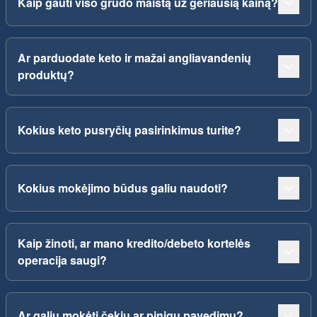
Kaip gauti viso grūdo maistą už geriausią kainą?
Ar parduodate keto ir mažai angliavandenių
produktų?
Kokius keto pusryčių pasirinkimus turite?
Kokius mokėjimo būdus galiu naudoti?
Kaip žinoti, ar mano kredito/debeto kortelės
operacija saugi?
Ar galiu mokėti čekiu ar pinigų pavedimu?