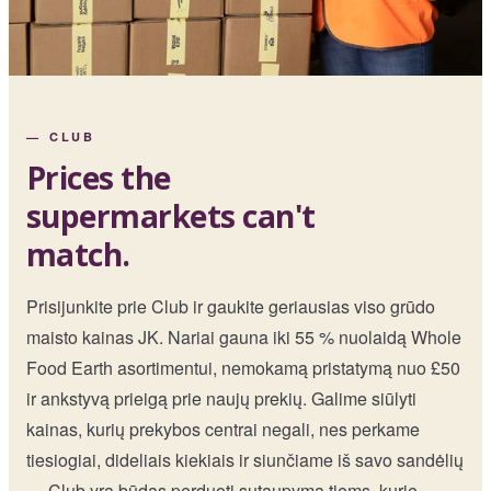
—
CLUB
Prices the
supermarkets can't
match.
Prisijunkite prie Club ir gaukite geriausias viso grūdo
maisto kainas JK. Nariai gauna iki 55 % nuolaidą Whole
Food Earth asortimentui, nemokamą pristatymą nuo £50
ir ankstyvą prieigą prie naujų prekių. Galime siūlyti
kainas, kurių prekybos centrai negali, nes perkame
tiesiogiai, dideliais kiekiais ir siunčiame iš savo sandėlių
— Club yra būdas perduoti sutaupymą tiems, kurie