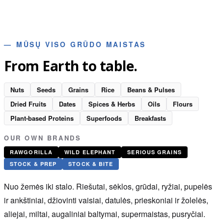
—
MŪSŲ VISO GRŪDO MAISTAS
From Earth to table.
Nuts
Seeds
Grains
Rice
Beans & Pulses
Dried Fruits
Dates
Spices & Herbs
Oils
Flours
Plant-based Proteins
Superfoods
Breakfasts
OUR OWN BRANDS
RAWGORILLA
WILD ELEPHANT
SERIOUS GRAINS
STOCK & PREP
STOCK & BITE
Nuo žemės iki stalo. Riešutai, sėklos, grūdai, ryžiai, pupelės
ir ankštiniai, džiovinti vaisiai, datulės, prieskoniai ir žolelės,
aliejai, miltai, augaliniai baltymai, supermaistas, pusryčiai.