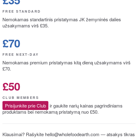
FREE STANDARD
Nemokamas standartinis pristatymas JK žemyninės dalies
užsakymams virš £35.
£70
FREE NEXT-DAY
Nemokamas premium pristatymas kitą dieną užsakymams virš
£70.
£50
CLUB MEMBERS
Prisijunkite prie Club
ir gaukite narių kainas pagrindiniams
produktams bei nemokamą pristatymą nuo £50.
Klausimai? Rašykite hello@wholefoodearth.com — atsakys tikras