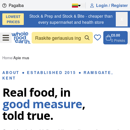
Skip to content
Pagalba
Login / Register
Stock & Prep and Stock & Bite - cheaper than
LOWEST
X
PRICES
every supermarket and health store
£0.00
Open
Menu
0
Prekės
Krepše
Open c
Home
/
Apie mus
ABOUT
ESTABLISHED 2015
RAMSGATE,
KENT
Real food, in
good measure
,
told true.