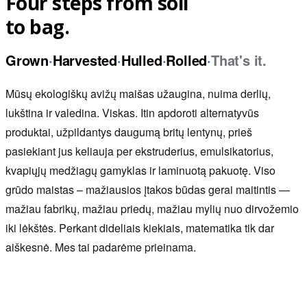
Four steps from soil
to bag.
Grown
·
Harvested
·
Hulled
·
Rolled
·
That's it.
Mūsų ekologiškų avižų maišas užaugina, nuima derlių,
lukština ir valedina. Viskas. Itin apdoroti alternatyvūs
produktai, užpildantys daugumą britų lentynų, prieš
pasiekiant jus keliauja per ekstruderius, emulsikatorius,
kvapiųjų medžiagų gamyklas ir laminuotą pakuotę. Viso
grūdo maistas – mažiausios įtakos būdas gerai maitintis —
mažiau fabrikų, mažiau priedų, mažiau mylių nuo dirvožemio
iki lėkštės. Perkant dideliais kiekiais, matematika tik dar
aiškesnė. Mes tai padarėme prieinama.