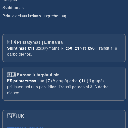
Skaidrumas
Pirkti dideliais kiekiais (ingredientai)
🇪🇺
Pristatymas į Lithuania
Siuntimas
€11
užsakymams iki
€50
;
€4
virš
€50
. Transit 4–6
darbo dienos.
🇪🇺
Europa ir tarptautinis
ES pristatymas
nuo
€7
(A grupė) arba
€11
(B grupė),
priklausomai nuo paskirties. Transit paprastai 3–6 darbo
dienos.
🇬🇧
UK