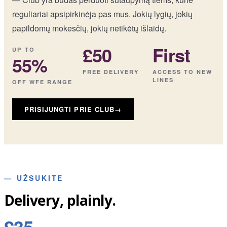
reguliariai apsipirkinėja pas mus. Jokių lygių, jokių
papildomų mokesčių, jokių netikėtų išlaidų.
£50
First
UP TO
55%
FREE DELIVERY
ACCESS TO NEW
LINES
OFF WFE RANGE
PRISIJUNGTI PRIE CLUB
→
—
UŽSUKITE
Delivery, plainly.
£35