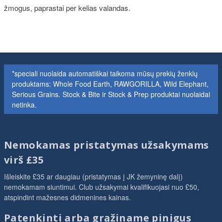
žmogus, paprastai per kelias valandas.
*speciali nuolaida automatiškai taikoma mūsų prekių ženklų
produktams: Whole Food Earth, RAWGORILLA, Wild Elephant,
Serious Grains. Stock & Bite ir Stock & Prep produktai nuolaidai
netinka.
Nemokamas pristatymas užsakymams
virš £35
Išleiskite £35 ar daugiau (pristatymas į JK žemyninę dalį)
nemokamam siuntimui. Club užsakymai kvalifikuojasi nuo £50,
atspindint mažesnes didmenines kainas.
Patenkinti arba grąžiname pinigus