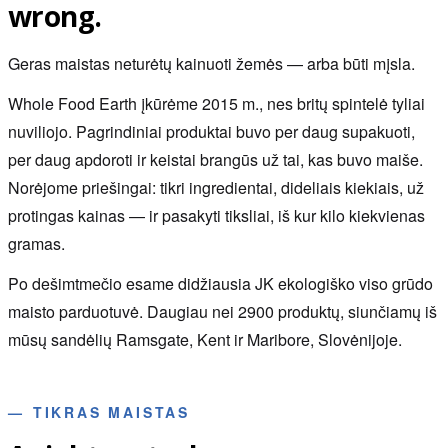
wrong.
Geras maistas neturėtų kainuoti žemės — arba būti mįsla.
Whole Food Earth įkūrėme 2015 m., nes britų spintelė tyliai
nuviliojo. Pagrindiniai produktai buvo per daug supakuoti,
per daug apdoroti ir keistai brangūs už tai, kas buvo maiše.
Norėjome priešingai: tikri ingredientai, dideliais kiekiais, už
protingas kainas — ir pasakyti tiksliai, iš kur kilo kiekvienas
gramas.
Po dešimtmečio esame didžiausia JK ekologiško viso grūdo
maisto parduotuvė. Daugiau nei 2900 produktų, siunčiamų iš
mūsų sandėlių Ramsgate, Kent ir Maribore, Slovėnijoje.
—
TIKRAS MAISTAS