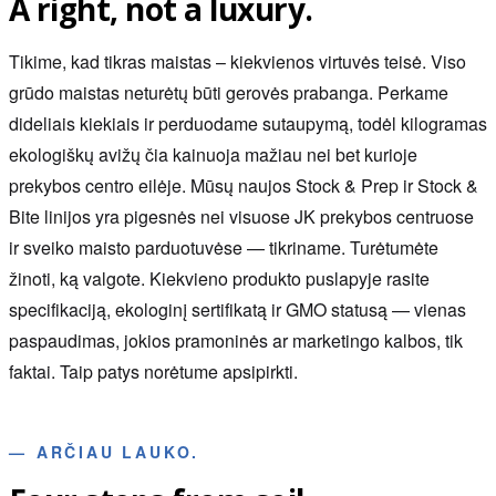
A right, not a luxury.
Tikime, kad tikras maistas – kiekvienos virtuvės teisė. Viso
grūdo maistas neturėtų būti gerovės prabanga. Perkame
dideliais kiekiais ir perduodame sutaupymą, todėl kilogramas
ekologiškų avižų čia kainuoja mažiau nei bet kurioje
prekybos centro eilėje. Mūsų naujos Stock & Prep ir Stock &
Bite linijos yra pigesnės nei visuose JK prekybos centruose
ir sveiko maisto parduotuvėse — tikriname. Turėtumėte
žinoti, ką valgote. Kiekvieno produkto puslapyje rasite
specifikaciją, ekologinį sertifikatą ir GMO statusą — vienas
paspaudimas, jokios pramoninės ar marketingo kalbos, tik
faktai. Taip patys norėtume apsipirkti.
—
ARČIAU LAUKO.