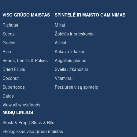
VISO GRŪDO MAISTAS
SPINTELĖ IR MAISTO GAMINIMAS
Riešutai
Miltai
Seeds
Žolelės ir prieskoniai
Grains
Aliejai
Rice
Kakava ir kakao
Beans, Lentils & Pulses
Augalinis pienas
Dried Fruits
Sveiki užkandžiai
Coconut
Vitaminai
Superfoods
Peržiūrėti visą spintelę
Dates
View all wholefoods
MŪSŲ LINIJOS
Stock & Prep | Stock & Bite
Ekologiškas viso grūdo maistas