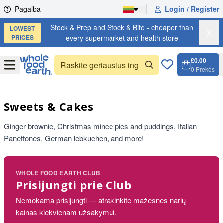
Skip to content
Pagalba
Login / Register
Stock & Prep and Stock & Bite - cheaper than
LOWEST
X
PRICES
every supermarket and health store
£0.00
Open
Menu
0
Prekės
Krepše
Open c
Sweets & Cakes
Ginger brownie, Christmas mince pies and puddings, Italian
Panettones, German lebkuchen, and more!
WHOLE FOOD EARTH CLUB
Prisijungti prie Club
Nemokama prisijungti — atrakinkite mažesnes narių
kainas kiekvienam užsakymui.