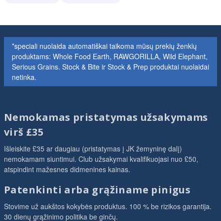
*speciali nuolaida automatiškai taikoma mūsų prekių ženklų
produktams: Whole Food Earth, RAWGORILLA, Wild Elephant,
Serious Grains. Stock & Bite ir Stock & Prep produktai nuolaidai
netinka.
Nemokamas pristatymas užsakymams
virš £35
Išleiskite £35 ar daugiau (pristatymas į JK žemyninę dalį)
nemokamam siuntimui. Club užsakymai kvalifikuojasi nuo £50,
atspindint mažesnes didmenines kainas.
Patenkinti arba grąžiname pinigus
Stovime už aukštos kokybės produktus. 100 % be rizikos garantija.
30 dienų grąžinimo politika be ginčų.