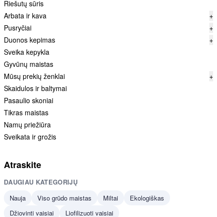
Riešutų sūris
Arbata ir kava
+
Pusryčiai
+
Duonos kepimas
+
Sveika kepykla
Gyvūnų maistas
Mūsų prekių ženklai
+
Skaidulos ir baltymai
Pasaulio skoniai
Tikras maistas
Namų priežiūra
Sveikata ir grožis
Atraskite
DAUGIAU KATEGORIJŲ
Nauja
Viso grūdo maistas
Miltai
Ekologiškas
Džiovinti vaisiai
Liofilizuoti vaisiai