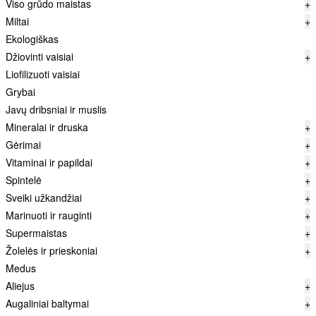
Viso grūdo maistas
+
Miltai
+
Ekologiškas
Džiovinti vaisiai
+
Liofilizuoti vaisiai
Grybai
Javų dribsniai ir muslis
Mineralai ir druska
+
Gėrimai
+
Vitaminai ir papildai
+
Spintelė
+
Sveiki užkandžiai
+
Marinuoti ir rauginti
+
Supermaistas
+
Žolelės ir prieskoniai
+
Medus
Aliejus
+
Augaliniai baltymai
+