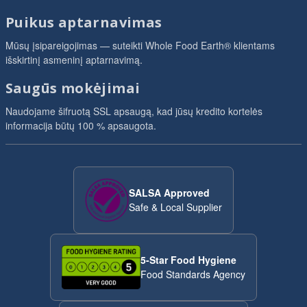
Puikus aptarnavimas
Mūsų įsipareigojimas — suteikti Whole Food Earth® klientams
išskirtinį asmeninį aptarnavimą.
Saugūs mokėjimai
Naudojame šifruotą SSL apsaugą, kad jūsų kredito kortelės
informacija būtų 100 % apsaugota.
SALSA Approved
Safe & Local Supplier
5-Star Food Hygiene
Food Standards Agency