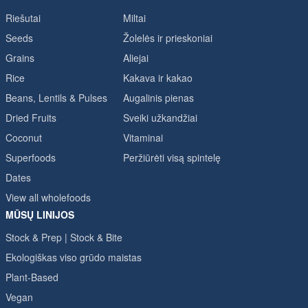
Riešutai
Miltai
Seeds
Žolelės ir prieskoniai
Grains
Aliejai
Rice
Kakava ir kakao
Beans, Lentils & Pulses
Augalinis pienas
Dried Fruits
Sveiki užkandžiai
Coconut
Vitaminai
Superfoods
Peržiūrėti visą spintelę
Dates
View all wholefoods
MŪSŲ LINIJOS
Stock & Prep | Stock & Bite
Ekologiškas viso grūdo maistas
Plant-Based
Vegan