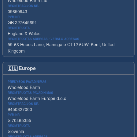
Wholefood Earth Ltd
REGISTRACIJOS NR.
09650943
PVM NR.
GB 227645691
REGISTRUOTA
England & Wales
REGISTRUOTAS ADRESAS / VERSLO ADRESAS
59-63 Hopes Lane, Ramsgate CT12 6UW, Kent, United
Kingdom
🇪🇺
Europe
PREKYBOS PAVADINIMAS
Wholefood Earth
REGISTRUOTAS PAVADINIMAS
Wholefood Earth Europe d.o.o.
REGISTRACIJOS NR.
9450327000
PVM NR.
SI70465355
REGISTRUOTA
Slovenia
REGISTRUOTAS ADRESAS