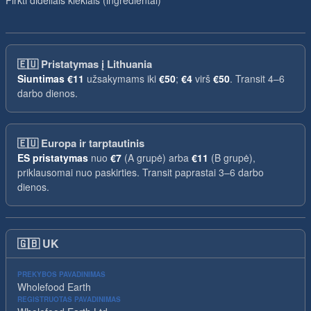
Pirkti dideliais kiekiais (ingredientai)
🇪🇺
Pristatymas į Lithuania
Siuntimas
€11
užsakymams iki
€50
;
€4
virš
€50
. Transit 4–6
darbo dienos.
🇪🇺
Europa ir tarptautinis
ES pristatymas
nuo
€7
(A grupė) arba
€11
(B grupė),
priklausomai nuo paskirties. Transit paprastai 3–6 darbo
dienos.
🇬🇧
UK
PREKYBOS PAVADINIMAS
Wholefood Earth
REGISTRUOTAS PAVADINIMAS