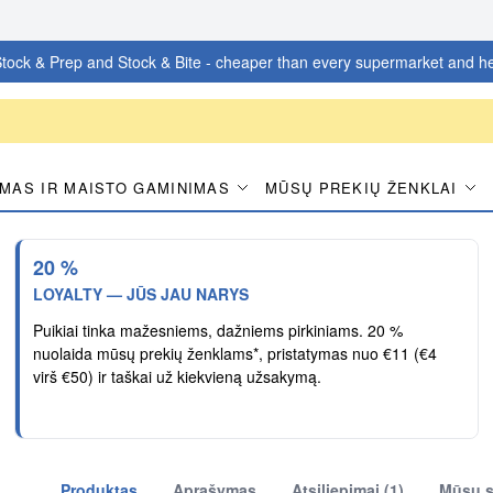
tock & Prep and Stock & Bite - cheaper than every supermarket and he
MAS IR MAISTO GAMINIMAS
MŪSŲ PREKIŲ ŽENKLAI
20 %
LOYALTY — JŪS JAU NARYS
Puikiai tinka mažesniems, dažniems pirkiniams. 20 %
nuolaida mūsų prekių ženklams*, pristatymas nuo €11 (€4
virš €50) ir taškai už kiekvieną užsakymą.
Produktas
Aprašymas
Atsiliepimai (1)
Mūsų s