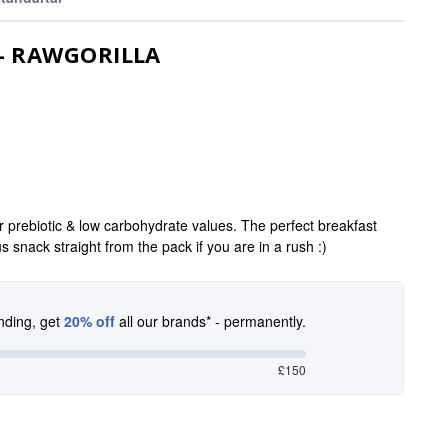
 - RAWGORILLA
r prebiotic & low carbohydrate values. The perfect breakfast
us snack straight from the pack if you are in a rush :)
nding, get
20% off
all our brands* - permanently.
£150