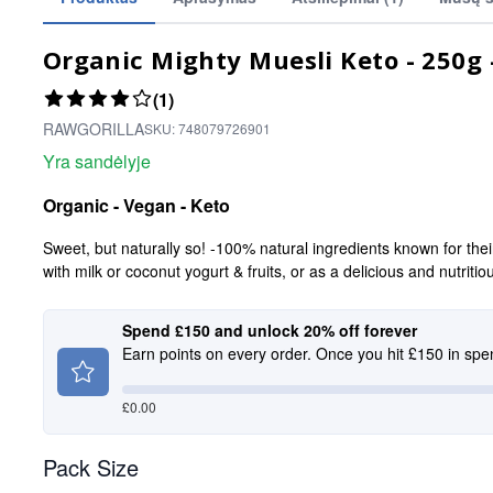
Organic Mighty Muesli Keto - 250g
(1)
RAWGORILLA
SKU:
748079726901
Yra sandėlyje
Organic - Vegan - Keto
Sweet, but naturally so! -100% natural ingredients known for thei
with milk or coconut yogurt & fruits, or as a delicious and nutritio
Spend £150 and unlock 20% off forever
Earn points on every order. Once you hit £150 in spe
£
0.00
Pack Size