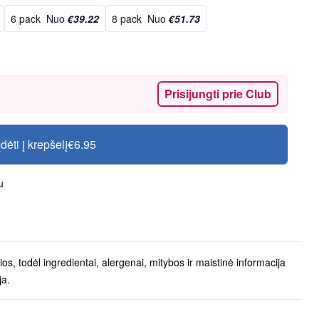
6 pack
Nuo
€39.22
8 pack
Nuo
€51.73
Prisijungti prie Club
Įdėti į krepšelį
€6.95
u
os, todėl ingredientai, alergenai, mitybos ir maistinė informacija
ja.