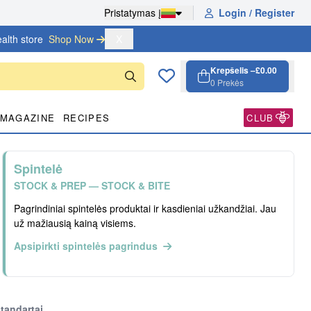
Pristatymas į
Login / Register
alth store
Shop Now 
X
Krepšelis –
£0.00
0
Prekės
Krepšelis, 0 p
Open cart
MAGAZINE
RECIPES
CLUB
Spintelė
STOCK & PREP — STOCK & BITE
Pagrindiniai spintelės produktai ir kasdieniai užkandžiai. Jau
už mažiausią kainą visiems.
Apsipirkti spintelės pagrindus
tandartai