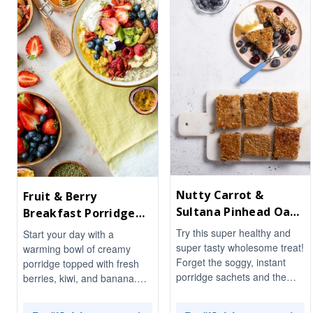
Nutty Carrot &
Fruit & Berry
Sultana Pinhead Oats
Breakfast Porridge
Breakfast Tray Bake
Bowl
Try this super healthy and
Start your day with a
super tasty wholesome treat!
warming bowl of creamy
Forget the soggy, instant
porridge topped with fresh
porridge sachets and the
berries, kiwi, and banana.
sugar-laden "kibble" cereals.
This delightful breakfast is
This Nutty Carrot & Sultana
not only nutritious but also