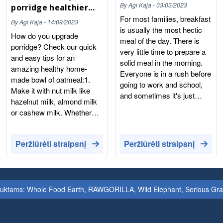
healthier?
By
Agi Kaja
-
03/03/2023
porridge healthier
For most families, breakfast
and more delicious?
By
Agi Kaja
-
14/09/2023
is usually the most hectic
How do you upgrade
meal of the day. There is
porridge? Check our quick
very little time to prepare a
and easy tips for an
solid meal in the morning.
amazing healthy home-
Everyone is in a rush before
made bowl of oatmeal:1.
going to work and school,
Make it with nut milk like
and sometimes it's just
hazelnut milk, almond milk
easier to forget about it
or cashew milk. Whether
completely. That's why a
you use it for porridge or an
cereal bowl is often the
oat bowl pant-based milk
perfect morning routine
Peržiūrėti straipsnį
Peržiūrėti straipsnį
made with nuts will enhance
solution - it requires zero
the flavour of oats. 2. Add
cooking or preparation. Is it
some fresh fruit like sliced
healthy to eat cereals every
banana, apple or berries.
day? It depends on what
Fresh fruits will bring your
duktams: Whole Food Earth, RAWGORILLA, Wild Elephant, Serious Grains.
cereals you choose. The
porridge to another level.
supermarket's go-to cereal
Mixed or topped with fruits,
brands are highly
your porridge will provide