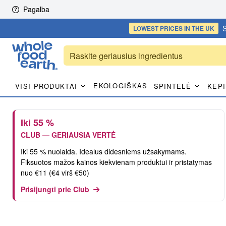
Skip to content
Pagalba
S
LOWEST PRICES
IN THE UK
EKOLOGIŠKAS
VISI PRODUKTAI
SPINTELĖ
KEPI
Iki 55 %
CLUB — GERIAUSIA VERTĖ
Iki 55 % nuolaida. Idealus didesniems užsakymams.
Fiksuotos mažos kainos kiekvienam produktui ir pristatymas
nuo €11 (€4 virš €50)
Prisijungti prie Club