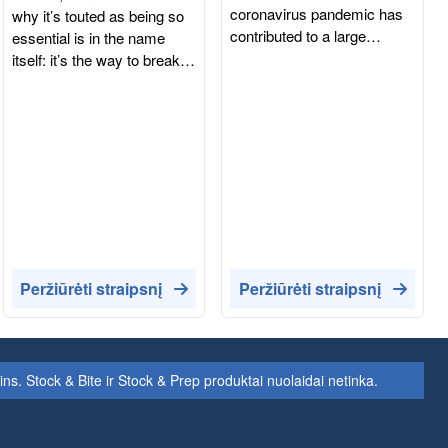
coronavirus pandemic has
why it’s touted as being so
contributed to a large
essential is in the name
increase in child obesity
itself: it’s the way to break
rates. Latest studies show
our overnight fast. But is
that 1 in 4 children at
skipping it really the dietary
reception age in the UK, are
faux pas we’ve been led to
now categorized as
believe? Well, it turns out
overweight. Being trapped
there’s many reasons why
inside during the various
breakfast is such a
lockdowns has led to a
significant mealtime. Many
substantial decrease in
studies have shown that
children’s physical activity.
regularly eating a good
School runs and playtime
breakfast is linked to better
Peržiūrėti straipsnį
Peržiūrėti straipsnį
tag were swapped for hours
memory and focus,
locked away with their
decreased ‘bad’ cholesterol,
online classes and
less risk of developing
electronic devices.
certain diseases, weight
 Stock & Bite ir Stock & Prep produktai nuolaidai netinka.
Evidence also shows that a
management and good
lot of families were buying
health overall. So seems
more food than usual whilst
breakfast is rather