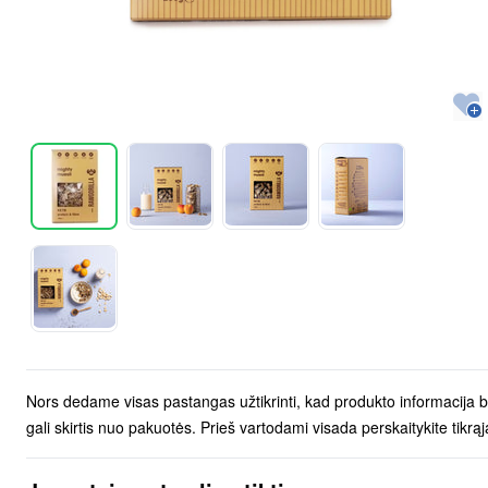
Nors dedame visas pastangas užtikrinti, kad produkto informacija būtų
gali skirtis nuo pakuotės. Prieš vartodami visada perskaitykite tikr