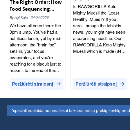
The Right Order: How
You Should Read
Is RAWGORILLA Keto
Food Sequencing
Ingredients List On
Mighty Muesli the ‘Least
Guarantees All-Day
The Products
By
Agi Kaja
-
24/04/2026
Healthy’ Muesli? If you
Energy
We have all been there: the
scroll through the tabloids
3pm slump. You've had a
news, you might have seen
nutritious lunch, yet by mid-
a surprising headline: Our
afternoon, the "brain fog"
RAWGORILLA Keto Mighty
sets in, your focus
Muesli which is made (84%)
evaporates, and you're
with activated nuts and
reaching for a biscuit just to
seeds, was ranked as one
make it to the end of the
of the "least healthy"
work day. In 2026, the
breakfasts in the UK.
health conversation has
According to the Which?
Peržiūrėti straipsnį
Peržiūrėti straipsnį
moved beyond simply what
investigation, a bowl of
we eat. Thanks to the "Zoe-
processed chocolate wafers
effect" and a national shift
is "healthier" than our
toward data-led nutrition, we
organic, activated seeds
*speciali nuolaida automatiškai taikoma mūsų prekių ženklų pro
now understand that Food
and nuts. Wait, what? If that
Sequencing—the specific
sounds like a classic
order in which you consume
"computer says no"