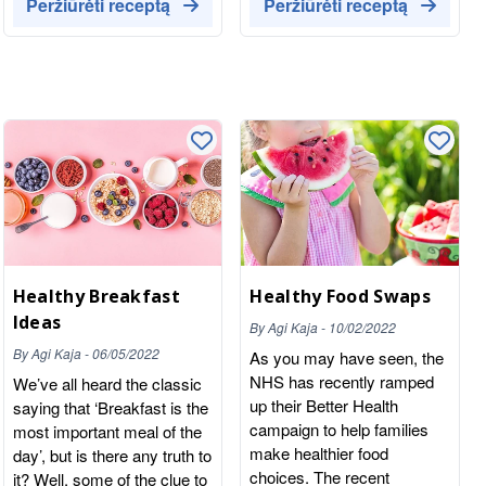
Peržiūrėti receptą
Peržiūrėti receptą
Healthy Breakfast
Healthy Food Swaps
Ideas
By
Agi Kaja
-
10/02/2022
By
Agi Kaja
-
06/05/2022
As you may have seen, the
NHS has recently ramped
We’ve all heard the classic
up their Better Health
saying that ‘Breakfast is the
campaign to help families
most important meal of the
make healthier food
day’, but is there any truth to
choices. The recent
it? Well, some of the clue to