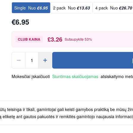
Single
Nuo
€6.95
2 pack
Nuo
€13.63
4 pack
Nuo
€26.70
€6.95
£3.26
CLUB KAINA
Sutaupykite
53
%
1
Mokesčiai įskaičiuoti
Siuntimas skaičiuojamas
atsiskaitymo met
 teisinga ir tiksli, gamintojai gali keisti gamybos praktiką be mūsų žini
ąją etiketę ant gautos pakuotės ir remkitės gamintojo naujausia informaci