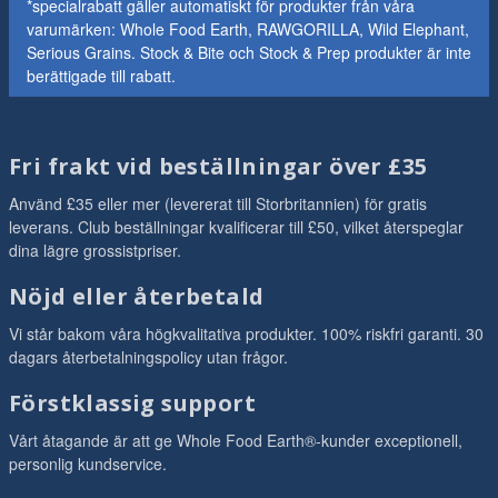
*specialrabatt gäller automatiskt för produkter från våra
varumärken: Whole Food Earth, RAWGORILLA, Wild Elephant,
Serious Grains. Stock & Bite och Stock & Prep produkter är inte
berättigade till rabatt.
Fri frakt vid beställningar över £35
Använd £35 eller mer (levererat till Storbritannien) för gratis
leverans. Club beställningar kvalificerar till £50, vilket återspeglar
dina lägre grossistpriser.
Nöjd eller återbetald
Vi står bakom våra högkvalitativa produkter. 100% riskfri garanti. 30
dagars återbetalningspolicy utan frågor.
Förstklassig support
Vårt åtagande är att ge Whole Food Earth®-kunder exceptionell,
personlig kundservice.