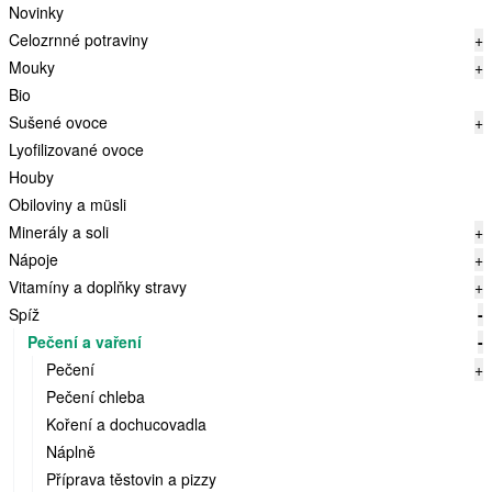
Novinky
Celozrnné potraviny
+
Mouky
+
Bio
Sušené ovoce
+
Lyofilizované ovoce
Houby
Obiloviny a müsli
Minerály a soli
+
Nápoje
+
Vitamíny a doplňky stravy
+
Spíž
-
Pečení a vaření
-
Pečení
+
Pečení chleba
Koření a dochucovadla
Náplně
Příprava těstovin a pizzy