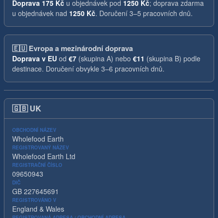
Doprava
175 Kč
u objednávek pod
1250 Kč
; doprava zdarma
u objednávek nad
1250 Kč
. Doručení 3–5 pracovních dnů.
🇪🇺
Evropa a mezinárodní doprava
Doprava v EU
od
€7
(skupina A) nebo
€11
(skupina B) podle
destinace. Doručení obvykle 3–6 pracovních dnů.
🇬🇧
UK
OBCHODNÍ NÁZEV
Wholefood Earth
REGISTROVANÝ NÁZEV
Wholefood Earth Ltd
REGISTRAČNÍ ČÍSLO
09650943
DIČ
GB 227645691
REGISTROVÁNO V
England & Wales
REGISTROVANÁ ADRESA / OBCHODNÍ ADRESA