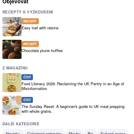
Objevovat
RECEPTY K VYZKOUŠENÍ
RECEPT
Easy loaf with raisins
RECEPT
Chocolate prune truffles
Z MAGAZÍNU
ČÍST
Food Literacy 2026: Reclaiming the UK Pantry in an Age of
Misinformation
ČÍST
The Sunday Reset: A beginner's guide to UK meal prepping
with whole grains.
DALŠÍ KATEGORIE
Novinky
Celozrnné potraviny
Mouky
Bio
Sušené ovoce