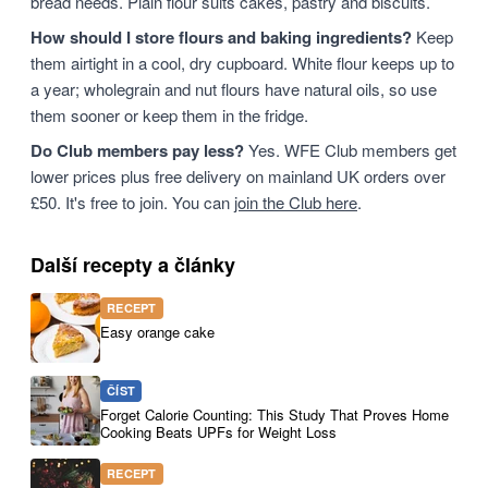
bread needs. Plain flour suits cakes, pastry and biscuits.
How should I store flours and baking ingredients?
Keep
them airtight in a cool, dry cupboard. White flour keeps up to
a year; wholegrain and nut flours have natural oils, so use
them sooner or keep them in the fridge.
Do Club members pay less?
Yes. WFE Club members get
lower prices plus free delivery on mainland UK orders over
£50. It's free to join. You can
join the Club here
.
Další recepty a články
RECEPT
Easy orange cake
ČÍST
Forget Calorie Counting: This Study That Proves Home
Cooking Beats UPFs for Weight Loss
RECEPT