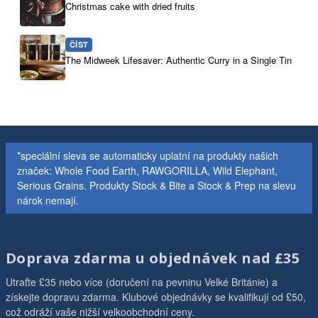
Christmas cake with dried fruits
ČÍST
The Midweek Lifesaver: Authentic Curry in a Single Tin
*speciální sleva se automaticky uplatní na produkty našich
značek: Whole Food Earth, RAWGORILLA, Wild Elephant,
Serious Grains. Produkty Stock & Bite a Stock & Prep na slevu
nárok nemají.
Doprava zdarma u objednávek nad £35
Utraťte £35 nebo více (doručení na pevninu Velké Británie) a
získejte dopravu zdarma. Klubové objednávky se kvalifikují od £50,
což odráží vaše nižší velkoobchodní ceny.