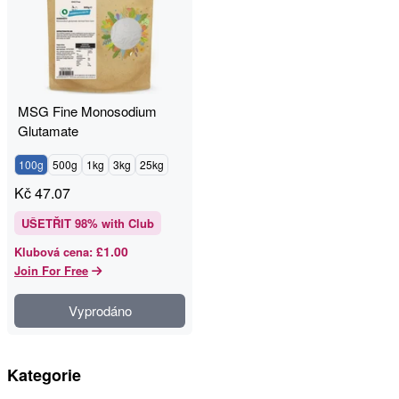
MSG Fine Monosodium
Glutamate
100g
500g
1kg
3kg
25kg
Kč
47.07
UŠETŘIT
98
% with Club
£1.00
Klubová cena
:
Join For Free
Vyprodáno
Kategorie