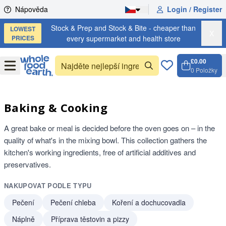
Skip to content
Nápověda
Login / Register
Stock & Prep and Stock & Bite - cheaper than
LOWEST
X
PRICES
every supermarket and health store
£0.00
Open
Menu
0
Položky
Košík,
Open c
Baking & Cooking
A great bake or meal is decided before the oven goes on – in the
quality of what's in the mixing bowl. This collection gathers the
kitchen's working ingredients, free of artificial additives and
preservatives.
NAKUPOVAT PODLE TYPU
Pečení
Pečení chleba
Koření a dochucovadla
Náplně
Příprava těstovin a pizzy