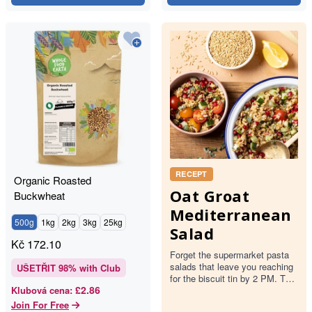
RECEPT
Organic Roasted
Oat Groat
Buckwheat
Mediterranean
500g
1kg
2kg
3kg
25kg
Salad
Kč
172.10
Forget the supermarket pasta
salads that leave you reaching
UŠETŘIT
98
% with Club
for the biscuit tin by 2 PM. This
£2.86
Klubová cena
:
is built on Oat Groats— the
most unrefined ver…
Join For Free