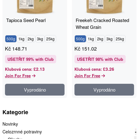
Tapioca Seed Pearl
Freekeh Cracked Roasted
Wheat Grain
500g
1kg
2kg
3kg
25kg
500g
1kg
2kg
3kg
25kg
Kč
148.71
Kč
151.02
UŠETŘIT
99
% with Club
UŠETŘIT
98
% with Club
£2.13
£3.26
Klubová cena
:
Klubová cena
:
Join For Free
Join For Free
Vyprodáno
Vyprodáno
Kategorie
Novinky
Celozrnné potraviny
-