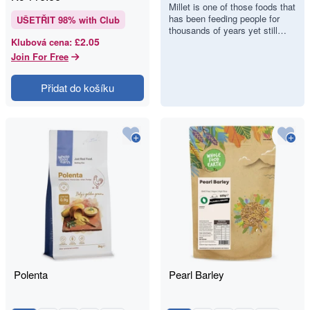
Gluten-Free
Millet is one of those foods that
has been feeding people for
Grain
UŠETŘIT
98
% with Club
thousands of years yet still
£2.05
Klubová cena
:
flies under the radar in British
kitchens. It is…
Join For Free
Přidat do košíku
Polenta
Pearl Barley