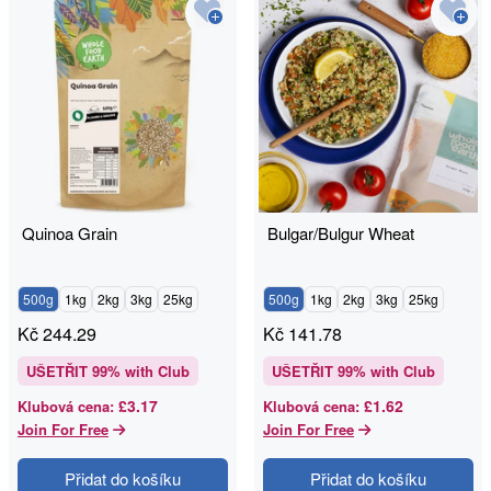
Quinoa Grain
Bulgar/Bulgur Wheat
500g
1kg
2kg
3kg
25kg
500g
1kg
2kg
3kg
25kg
Kč
244.29
Kč
141.78
UŠETŘIT
99
% with Club
UŠETŘIT
99
% with Club
£3.17
£1.62
Klubová cena
:
Klubová cena
:
Join For Free
Join For Free
Přidat do košíku
Přidat do košíku