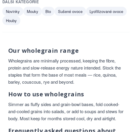
DALŠÍ KATEGORIE
Novinky
Mouky
Bio
Sušené ovoce
Lyofilizované ovoce
Houby
Our wholegrain range
Wholegrains are minimally processed, keeping the fibre,
protein and slow-release energy nature intended. Stock the
staples that form the base of most meals — rice, quinoa,
barley, couscous, rye and beyond.
How to use wholegrains
Simmer as fluffy sides and grain-bowl bases, fold cooked-
and-cooled grains into salads, or add to soups and stews for
body. Most keep for months stored cool, dry and airtight.
Frequently asked questions about