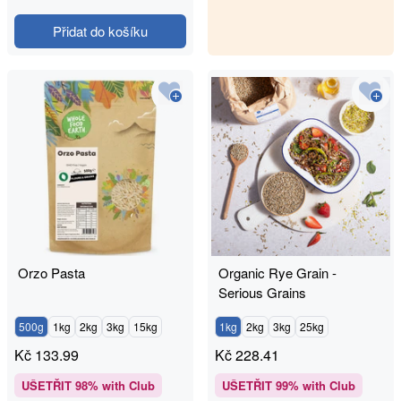
Přidat do košíku
Orzo Pasta
Organic Rye Grain -
Serious Grains
500g
1kg
2kg
3kg
15kg
1kg
2kg
3kg
25kg
Kč
133.99
Kč
228.41
UŠETŘIT
98
% with Club
UŠETŘIT
99
% with Club