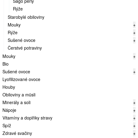
Sago perly
Rýže
Starobylé obiloviny
Mouky
+
Rýže
+
Sušené ovoce
+
Čerstvé potraviny
Mouky
+
Bio
Sušené ovoce
+
Lyofilizované ovoce
Houby
Obiloviny a müsli
Minerály a soli
+
Nápoje
+
Vitamíny a doplňky stravy
+
Spíž
+
Zdravé svačiny
+