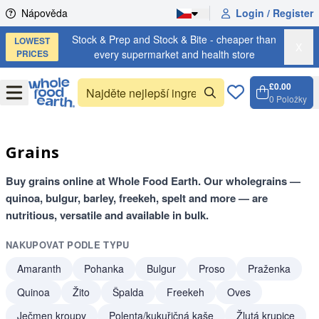
Skip to content
Nápověda
Login / Register
Stock & Prep and Stock & Bite - cheaper than
LOWEST
X
PRICES
every supermarket and health store
£0.00
Open
Menu
0
Položky
Košík,
Open c
Grains
Buy grains online at Whole Food Earth. Our wholegrains —
quinoa, bulgur, barley, freekeh, spelt and more — are
nutritious, versatile and available in bulk.
NAKUPOVAT PODLE TYPU
Amaranth
Pohanka
Bulgur
Proso
Praženka
Quinoa
Žito
Špalda
Freekeh
Oves
Ječmen kroupy
Polenta/kukuřičná kaše
Žlutá krupice