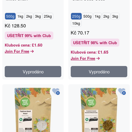
500g
1kg
2kg
3kg
25kg
250g
500g
1kg
2kg
3kg
10kg
Kč
128.50
Kč
70.17
UŠETŘIT
99
% with Club
UŠETŘIT
98
% with Club
£1.60
Klubová cena
:
Join For Free
£1.65
Klubová cena
:
Join For Free
Vyprodáno
Vyprodáno