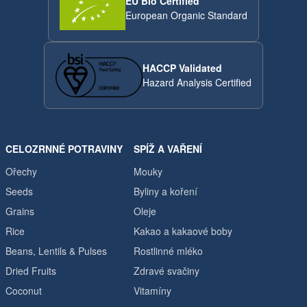
EU Bio Certified
European Organic Standard
HACCP Validated
Hazard Analysis Certified
CELOZRNNÉ POTRAVINY
SPÍŽ A VAŘENÍ
Ořechy
Mouky
Seeds
Byliny a koření
Grains
Oleje
Rice
Kakao a kakaové boby
Beans, Lentils & Pulses
Rostlinné mléko
Dried Fruits
Zdravé svačiny
Coconut
Vitamíny