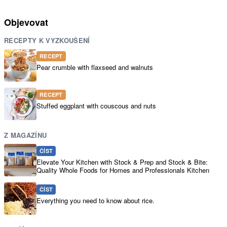
Objevovat
RECEPTY K VYZKOUŠENÍ
RECEPT
Pear crumble with flaxseed and walnuts
RECEPT
Stuffed eggplant with couscous and nuts
Z MAGAZÍNU
ČÍST
Elevate Your Kitchen with Stock & Prep and Stock & Bite:
Quality Whole Foods for Homes and Professionals Kitchen
ČÍST
Everything you need to know about rice.