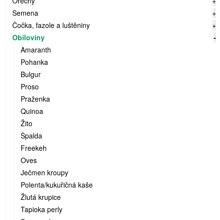
Ořechy
+
Semena
+
Čočka, fazole a luštěniny
+
Obiloviny
-
Amaranth
Pohanka
Bulgur
Proso
Praženka
Quinoa
Žito
Špalda
Freekeh
Oves
Ječmen kroupy
Polenta/kukuřičná kaše
Žlutá krupice
Tapioka perly