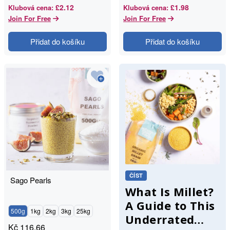
£2.12
£1.98
Klubová cena
:
Klubová cena
:
Join For Free
Join For Free
Přidat do košíku
Přidat do košíku
ČÍST
Sago Pearls
What Is Millet?
A Guide to This
500g
1kg
2kg
3kg
25kg
Underrated
Kč
116.66