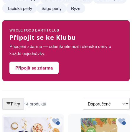
Tapioka perly
Sago perly
Rýže
WHOLE FOOD EARTH CLUB
Připojit se ke Klubu
Připojení zdarma — odemkněte nižší členské ceny u
každé objednávky.
Připojit se zdarma
Filtry
14 produktů