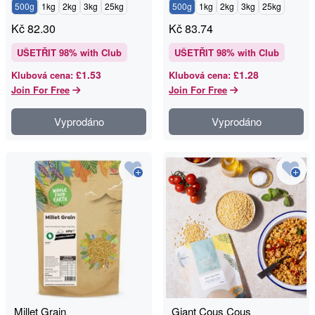
500g
1kg
2kg
3kg
25kg
500g
1kg
2kg
3kg
25kg
Kč
82.30
Kč
83.74
UŠETŘIT
98
% with Club
UŠETŘIT
98
% with Club
£1.53
£1.28
Klubová cena
:
Klubová cena
:
Join For Free
Join For Free
Vyprodáno
Vyprodáno
Millet Grain
Giant Cous Cous