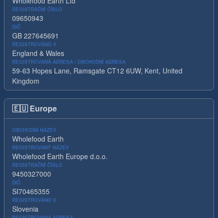
Wholefood Earth Ltd
REGISTRAČNÍ ČÍSLO
09650943
DIČ
GB 227645691
REGISTROVÁNO V
England & Wales
REGISTROVANÁ ADRESA / OBCHODNÍ ADRESA
59-63 Hopes Lane, Ramsgate CT12 6UW, Kent, United
Kingdom
🇪🇺
Europe
OBCHODNÍ NÁZEV
Wholefood Earth
REGISTROVANÝ NÁZEV
Wholefood Earth Europe d.o.o.
REGISTRAČNÍ ČÍSLO
9450327000
DIČ
SI70465355
REGISTROVÁNO V
Slovenia
REGISTROVANÁ ADRESA