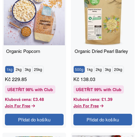
Organic Popcorn
Organic Dried Pearl Barley
1kg
2kg
3kg
25kg
500g
1kg
2kg
3kg
20kg
Kč
229.85
Kč
138.03
UŠETŘIT
98
% with Club
UŠETŘIT
99
% with Club
£3.48
£1.39
Klubová cena
:
Klubová cena
:
Join For Free
Join For Free
Přidat do košíku
Přidat do košíku