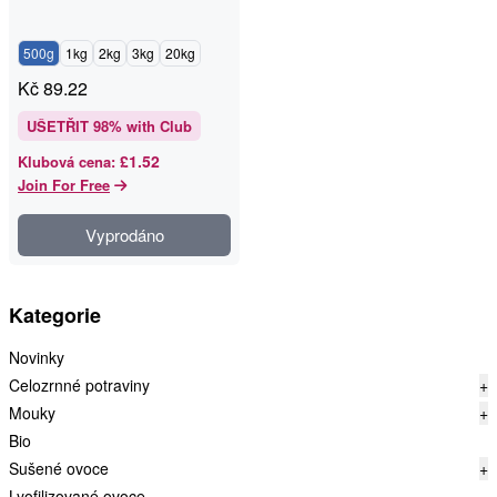
500g
1kg
2kg
3kg
20kg
Kč
89.22
UŠETŘIT
98
% with Club
£1.52
Klubová cena
:
Join For Free
Vyprodáno
Kategorie
Novinky
Celozrnné potraviny
+
Mouky
+
Bio
Sušené ovoce
+
Lyofilizované ovoce