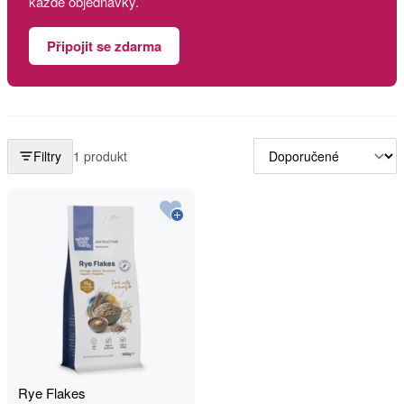
každé objednávky.
Připojit se zdarma
Filtry
1 produkt
Rye Flakes