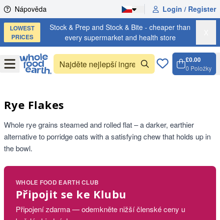
Skip to content
Nápověda
Login / Register
Stock & Prep and Stock & Bite - cheaper than
LOWEST
X
PRICES
every supermarket and health store
£0.00
Open
Menu
0
Položky
Košík,
Open c
Rye Flakes
Whole rye grains steamed and rolled flat – a darker, earthier
alternative to porridge oats with a satisfying chew that holds up in
the bowl.
WHOLE FOOD EARTH CLUB
Připojit se ke Klubu
Připojení zdarma — odemkněte nižší členské ceny u