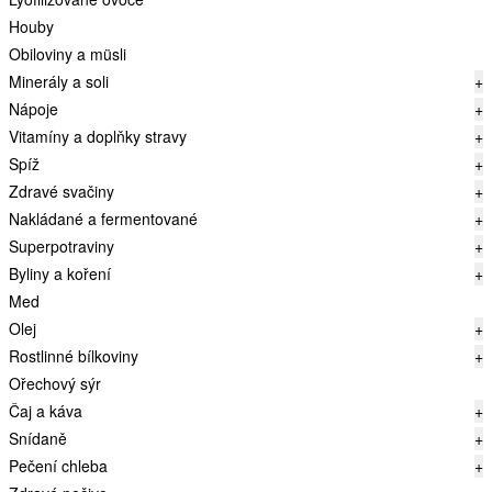
Houby
Obiloviny a müsli
Minerály a soli
+
Nápoje
+
Vitamíny a doplňky stravy
+
Spíž
+
Zdravé svačiny
+
Nakládané a fermentované
+
Superpotraviny
+
Byliny a koření
+
Med
Olej
+
Rostlinné bílkoviny
+
Ořechový sýr
Čaj a káva
+
Snídaně
+
Pečení chleba
+