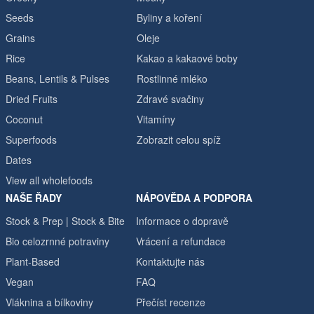
Seeds
Byliny a koření
Grains
Oleje
Rice
Kakao a kakaové boby
Beans, Lentils & Pulses
Rostlinné mléko
Dried Fruits
Zdravé svačiny
Coconut
Vitamíny
Superfoods
Zobrazit celou spíž
Dates
View all wholefoods
NAŠE ŘADY
NÁPOVĚDA A PODPORA
Stock & Prep | Stock & Bite
Informace o dopravě
Bio celozrnné potraviny
Vrácení a refundace
Plant-Based
Kontaktujte nás
Vegan
FAQ
Vláknina a bílkoviny
Přečíst recenze