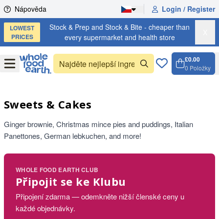
Skip to content
Nápověda
Login / Register
Stock & Prep and Stock & Bite - cheaper than
LOWEST
X
PRICES
every supermarket and health store
£0.00
Open
Menu
0
Položky
Košík,
Open c
Sweets & Cakes
Ginger brownie, Christmas mince pies and puddings, Italian
Panettones, German lebkuchen, and more!
WHOLE FOOD EARTH CLUB
Připojit se ke Klubu
Připojení zdarma — odemkněte nižší členské ceny u
každé objednávky.