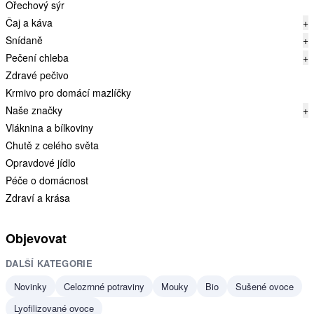
Ořechový sýr
Čaj a káva
+
Snídaně
+
Pečení chleba
+
Zdravé pečivo
Krmivo pro domácí mazlíčky
Naše značky
+
Vláknina a bílkoviny
Chutě z celého světa
Opravdové jídlo
Péče o domácnost
Zdraví a krása
Objevovat
DALŠÍ KATEGORIE
Novinky
Celozrnné potraviny
Mouky
Bio
Sušené ovoce
Lyofilizované ovoce