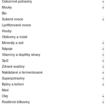
Celozrnné potraviny
+
Mouky
+
Bio
Sušené ovoce
+
Lyofilizované ovoce
Houby
Obiloviny a müsli
Minerály a soli
+
Nápoje
+
Vitamíny a doplňky stravy
+
Spíž
+
Zdravé svačiny
+
Nakládané a fermentované
+
Superpotraviny
+
Byliny a koření
+
Med
Olej
+
Rostlinné bílkoviny
+