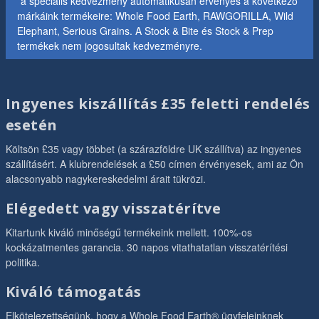
*a speciális kedvezmény automatikusan érvényes a következő
márkáink termékeire: Whole Food Earth, RAWGORILLA, Wild
Elephant, Serious Grains. A Stock & Bite és Stock & Prep
termékek nem jogosultak kedvezményre.
Ingyenes kiszállítás £35 feletti rendelés
esetén
Költsön £35 vagy többet (a szárazföldre UK szállítva) az ingyenes
szállításért. A klubrendelések a £50 címen érvényesek, ami az Ön
alacsonyabb nagykereskedelmi árait tükrözi.
Elégedett vagy visszatérítve
Kitartunk kiváló minőségű termékeink mellett. 100%-os
kockázatmentes garancia. 30 napos vitathatatlan visszatérítési
politika.
Kiváló támogatás
Elkötelezettségünk, hogy a Whole Food Earth® ügyfeleinknek