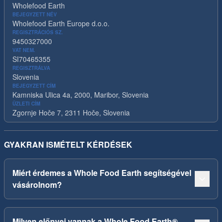
Wholefood Earth
BEJEGYZETT NÉV
Wholefood Earth Europe d.o.o.
REGISZTRÁCIÓS SZ.
9450327000
VAT NEM.
SI70465355
REGISZTRÁLVA
Slovenia
BEJEGYZETT CÍM
Kamniska Ulica 4a, 2000, Maribor, Slovenia
ÜZLETI CÍM
Zgornje Hoče 7, 2311 Hoče, Slovenia
GYAKRAN ISMÉTELT KÉRDÉSEK
Miért érdemes a Whole Food Earth segítségével
vásárolnom?
Milyen előnyei vannak a Whole Food Earth®