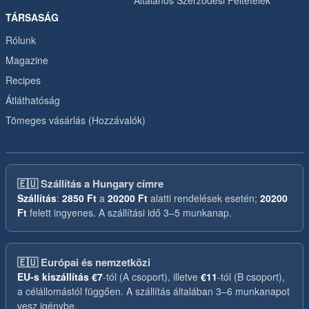
Általános Szerződési Feltételek
TÁRSASÁG
Rólunk
Magazine
Recipes
Átláthatóság
Tömeges vásárlás (Hozzávalók)
🇪🇺
Szállítás a Hungary címre
Szállítás
:
2850 Ft
a
20200 Ft
alatti rendelések esetén;
20200
Ft
felett ingyenes. A szállítási idő 3–5 munkanap.
🇪🇺
Európai és nemzetközi
EU-s kiszállítás
€7
-tól (A csoport), illetve
€11
-tól (B csoport),
a célállomástól függően. A szállítás általában 3–6 munkanapot
vesz igénybe.