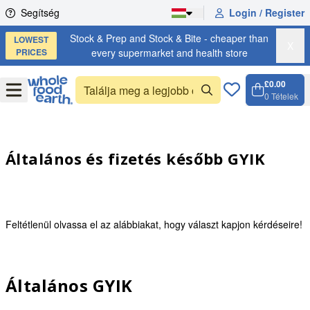
Skip to content
Segítség
Login / Register
Stock & Prep and Stock & Bite - cheaper than
LOWEST
X
PRICES
every supermarket and health store
£0.00
Open
Menu
0
Tételek
Kosár, 
Open c
Általános és fizetés később GYIK
Feltétlenül olvassa el az alábbiakat, hogy választ kapjon kérdéseire!
Általános GYIK