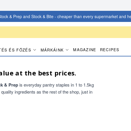
tock & Prep and Stock & Bite - cheaper than every supermarket and he
MAGAZINE
RECIPES
TÉS ÉS FŐZÉS
MÁRKÁINK
alue at the best prices.
ck & Prep
is everyday pantry staples in 1 to 1.5kg
ality ingredients as the rest of the shop, just in