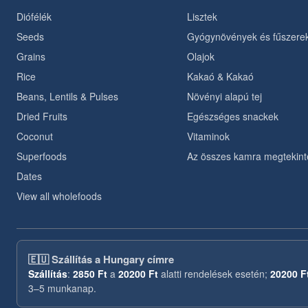
Diófélék
Lisztek
Seeds
Gyógynövények és fűszere
Grains
Olajok
Rice
Kakaó & Kakaó
Beans, Lentils & Pulses
Növényi alapú tej
Dried Fruits
Egészséges snackek
Coconut
Vitaminok
Superfoods
Az összes kamra megtekint
Dates
View all wholefoods
🇪🇺
Szállítás a Hungary címre
Szállítás
:
2850 Ft
a
20200 Ft
alatti rendelések esetén;
20200 F
3–5 munkanap.