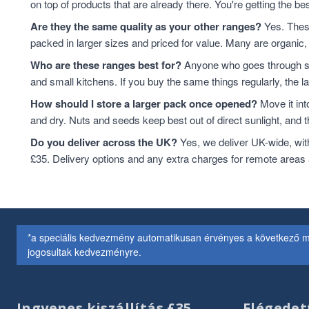
on top of products that are already there. You're getting the bes
Are they the same quality as your other ranges?
Yes. These
packed in larger sizes and priced for value. Many are organic, 
Who are these ranges best for?
Anyone who goes through sta
and small kitchens. If you buy the same things regularly, the 
How should I store a larger pack once opened?
Move it int
and dry. Nuts and seeds keep best out of direct sunlight, and the
Do you deliver across the UK?
Yes, we deliver UK-wide, wit
£35. Delivery options and any extra charges for remote areas
*a speciális kedvezmény automatikusan érvényes a következő m
jogosultak kedvezményre.
Ingyenes kiszállítás £35
Elégedet