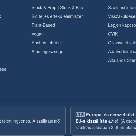
Stock & Prep | Stock & Bite
Szállítási info
k
Bio teljes értékű élelmiszer
Visszaküldések
Plant-Based
Lépjen kapcso
Vegan
GYIK
Rost és fehérje
Olvassa el vé
A bél egészsége
Adatvédelmi s
Általános Szer
ése
🇪🇺
Európai és nemzetközi
t
felett ingyenes. A szállítási idő
EU-s kiszállítás
€7
-tól (A csopo
szállítás általában 3–6 munkan