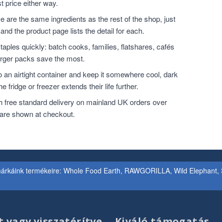
t price either way.
 are the same ingredients as the rest of the shop, just
and the product page lists the detail for each.
ples quickly: batch cooks, families, flatshares, cafés
larger packs save the most.
o an airtight container and keep it somewhere cool, dark
 fridge or freezer extends their life further.
h free standard delivery on mainland UK orders over
 are shown at checkout.
árkáink termékeire: Whole Food Earth, RAWGORILLA, Wild Elephant, S
t vagy visszatérítve
Kiváló támogatás