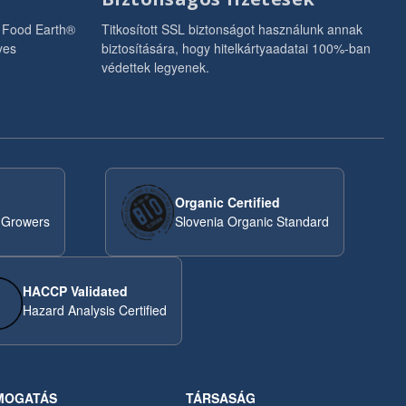
e Food Earth®
Titkosított SSL biztonságot használunk annak
yes
biztosítására, hogy hitelkártyaadatai 100%-ban
védettek legyenek.
Organic Certified
 Growers
Slovenia Organic Standard
HACCP Validated
Hazard Analysis Certified
MOGATÁS
TÁRSASÁG