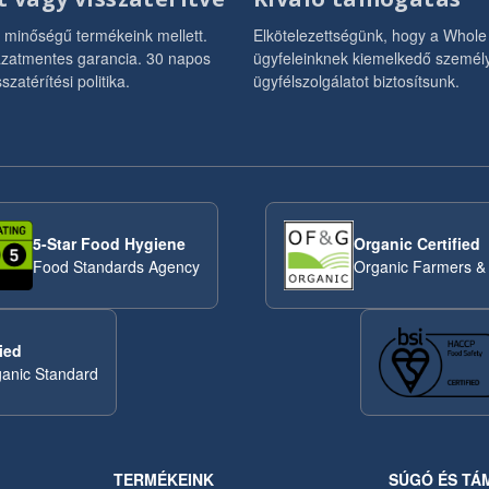
ó minőségű termékeink mellett.
Elkötelezettségünk, hogy a Whol
zatmentes garancia. 30 napos
ügyfeleinknek kiemelkedő személ
sszatérítési politika.
ügyfélszolgálatot biztosítsunk.
5-Star Food Hygiene
Organic Certified
Food Standards Agency
Organic Farmers &
ied
anic Standard
TERMÉKEINK
SÚGÓ ÉS TÁ