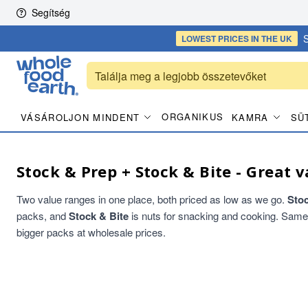
Skip to content
Segítség
S
LOWEST PRICES
IN THE UK
ORGANIKUS
VÁSÁROLJON MINDENT
KAMRA
SÜ
Stock & Prep + Stock & Bite - Great v
Two value ranges in one place, both priced as low as we go.
Sto
packs, and
Stock & Bite
is nuts for snacking and cooking. Same qu
bigger packs at wholesale prices.