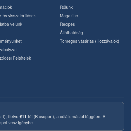
rmációk
Rólunk
 és visszatérítések
Magazine
latba velünk
Recipes
Átláthatóság
leményünket
Tömeges vásárlás (Hozzávalók)
zabályzat
ződési Feltételek
rt), illetve
€11
-tól (B csoport), a célállomástól függően. A
apot vesz igénybe.