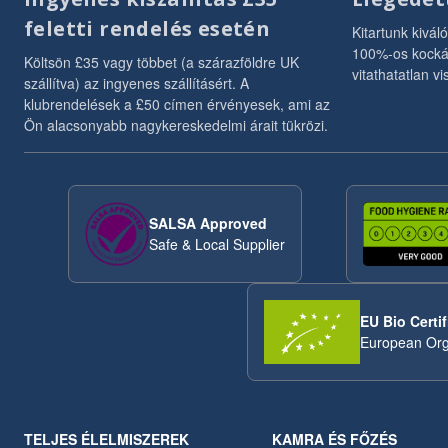
feletti rendelés esetén
Kitartunk kivál
100%-os kocká
Költsön £35 vagy többet (a szárazföldre UK
vitathatatlan vi
szállítva) az ingyenes szállításért. A
klubrendelések a £50 címen érvényesek, ami az
Ön alacsonyabb nagykereskedelmi árait tükrözi.
SALSA Approved
Safe & Local Supplier
EU Bio Certif
European Org
TELJES ÉLELMISZEREK
KAMRA ÉS FŐZÉS