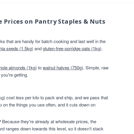
e Prices on Pantry Staples & Nuts
s that are handy for batch cooking and last well in the
hia seeds (1.5kg)
and
gluten-free porridge oats (1kg)
.
hole almonds (1kg)
to
walnut halves (750g)
. Simple, raw
you're getting.
g) cost less per kilo to pack and ship, and we pass that
p on the things you use often, and it cuts down on
?
Because they're already at wholesale prices, the
rd ranges down towards this level, so it doesn't stack