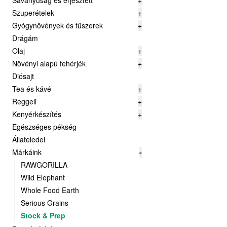
Savanyúság és erjesztett
+
Szuperételek
+
Gyógynövények és fűszerek
+
Drágám
Olaj
+
Növényi alapú fehérjék
+
Diósajt
Tea és kávé
+
Reggeli
+
Kenyérkészítés
+
Egészséges pékség
Állateledel
Márkáink
-
RAWGORILLA
Wild Elephant
Whole Food Earth
Serious Grains
Stock & Prep