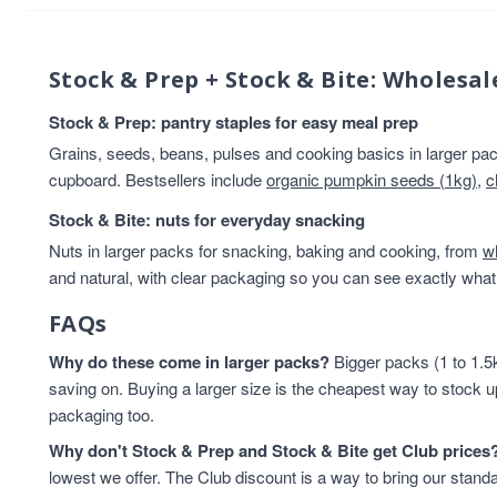
Stock & Prep + Stock & Bite: Wholesal
Stock & Prep: pantry staples for easy meal prep
Grains, seeds, beans, pulses and cooking basics in larger pack
cupboard. Bestsellers include
organic pumpkin seeds (1kg)
,
c
Stock & Bite: nuts for everyday snacking
Nuts in larger packs for snacking, baking and cooking, from
w
and natural, with clear packaging so you can see exactly what 
FAQs
Why do these come in larger packs?
Bigger packs (1 to 1.5k
saving on. Buying a larger size is the cheapest way to stock u
packaging too.
Why don't Stock & Prep and Stock & Bite get Club prices
lowest we offer. The Club discount is a way to bring our standa