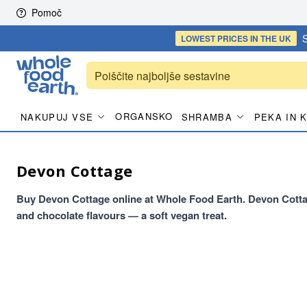
Skip to content
Pomoč
S
LOWEST PRICES
IN THE UK
ORGANSKO
NAKUPUJ VSE
SHRAMBA
PEKA IN 
Devon Cottage
Buy Devon Cottage online at Whole Food Earth. Devon Cottag
and chocolate flavours — a soft vegan treat.