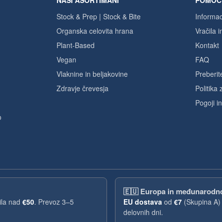
NAŠI ASORTIMANI
POMOČ
Stock & Prep | Stock & Bite
Informac
Organska celovita hrana
Vračila i
Plant-Based
Kontakt
Vegan
FAQ
Vlaknine in beljakovine
Preberi
Zdravje črevesja
Politika
Pogoji in
o
🇪🇺
Europa in međunarodn
ila nad
€50
. Prevoz 3–5
EU dostava
od
€7
(Skupina A) 
delovnih dni.