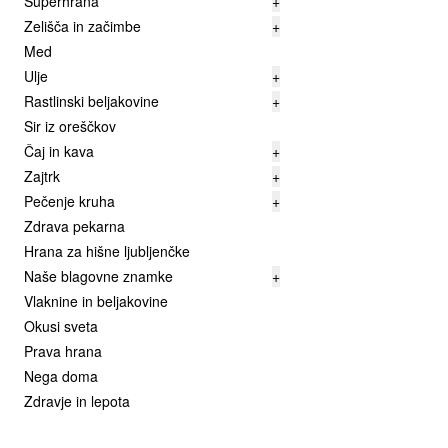
Superhrana
+
Zelišča in začimbe
+
Med
Ulje
+
Rastlinski beljakovine
+
Sir iz oreščkov
Čaj in kava
+
Zajtrk
+
Pečenje kruha
+
Zdrava pekarna
Hrana za hišne ljubljenčke
Naše blagovne znamke
+
Vlaknine in beljakovine
Okusi sveta
Prava hrana
Nega doma
Zdravje in lepota