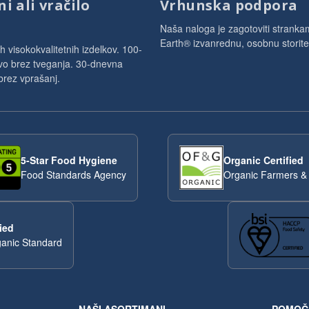
i ali vračilo
Vrhunska podpora
Naša naloga je zagotoviti strank
Earth® izvanrednu, osobnu storite
h visokokvalitetnih izdelkov. 100-
vo brez tveganja. 30-dnevna
 brez vprašanj.
5-Star Food Hygiene
Organic Certified
Food Standards Agency
Organic Farmers &
ied
anic Standard