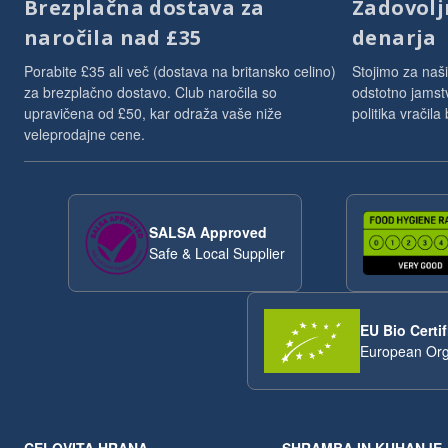
Brezplačna dostava za
Zadovoljn
naročila nad £35
denarja
Porabite £35 ali več (dostava na britansko celino)
Stojimo za naši
za brezplačno dostavo. Club naročila so
odstotno jamst
upravičena od £50, kar odraža vaše niže
politika vračila
veleprodajne cene.
SALSA Approved
Safe & Local Supplier
EU Bio Certif
European Org