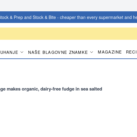
tock & Prep and Stock & Bite - cheaper than every supermarket and he
MAGAZINE
REC
KUHANJE
NAŠE BLAGOVNE ZNAMKE
e makes organic, dairy-free fudge in sea salted