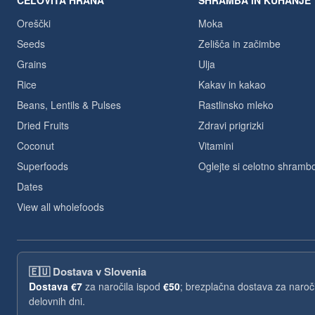
CELOVITA HRANA
SHRAMBA IN KUHANJE
Oreščki
Moka
Seeds
Zelišča in začimbe
Grains
Ulja
Rice
Kakav in kakao
Beans, Lentils & Pulses
Rastlinsko mleko
Dried Fruits
Zdravi prigrizki
Coconut
Vitamini
Superfoods
Oglejte si celotno shramb
Dates
View all wholefoods
🇪🇺
Dostava v Slovenia
Dostava
€7
za naročila ispod
€50
; brezplačna dostava za naroč
delovnih dni.