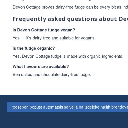
Devon Cottage proves dairy-free fudge can be every bit as indul
Frequently asked questions about De
Is Devon Cottage fudge vegan?
Yes — it's dairy-free and suitable for vegans.
Is the fudge organic?
Yes, Devon Cottage fudge is made with organic ingredients.
What flavours are available?
Sea salted and chocolate dairy-free fudge.
*poseben popust automatski se velja na izdeleke naših brendova