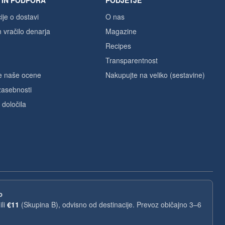
 IN PODPORA
PODJETJE
ije o dostavi
O nas
n vračilo denarja
Magazine
Recipes
Transparentnost
te naše ocene
Nakupujte na veliko (sestavine)
 zasebnosti
 določila
o
ili
€11
(Skupina B), odvisno od destinacije. Prevoz običajno 3–6