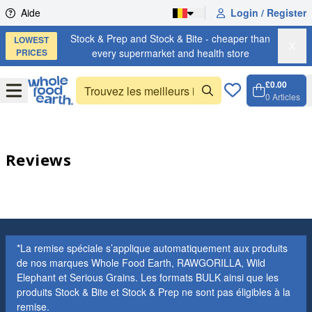
Skip to content
Aide
Login / Register
Stock & Prep and Stock & Bite - cheaper than
LOWEST
X
PRICES
every supermarket and health store
£0.00
Open
Menu
0
Articles
Panier,
Open c
Reviews
*La remise spéciale s’applique automatiquement aux produits
de nos marques Whole Food Earth, RAWGORILLA, Wild
Elephant et Serious Grains. Les formats BULK ainsi que les
produits Stock & Bite et Stock & Prep ne sont pas éligibles à la
remise.