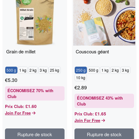
Grain de millet
Couscous géant
500 g
1 kg
2 kg
3 kg
25 kg
250 g
500 g
1 kg
2 kg
3 kg
10 kg
€
5.30
€
2.89
ÉCONOMISEZ
70
% with
Club
ÉCONOMISEZ
43
% with
Club
£1.60
Prix Club
:
Join For Free
£1.65
Prix Club
:
Join For Free
Rupture de stock
Rupture de stock