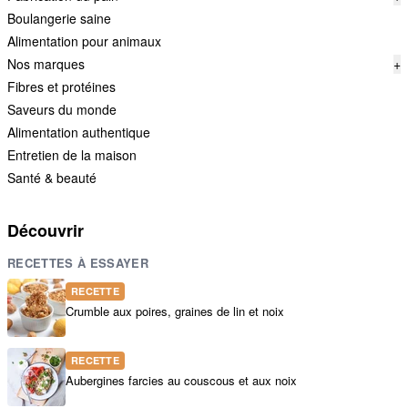
Boulangerie saine
Alimentation pour animaux
Nos marques
+
Fibres et protéines
Saveurs du monde
Alimentation authentique
Entretien de la maison
Santé & beauté
Découvrir
RECETTES À ESSAYER
RECETTE
Crumble aux poires, graines de lin et noix
RECETTE
Aubergines farcies au couscous et aux noix