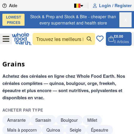
Skip to content
Aide
Login / Register
Stock & Prep and Stock & Bite - cheaper than
LOWEST
X
PRICES
every supermarket and health store
£0.00
Open
Menu
0
Articles
Panier,
Open c
Grains
Achetez des céréales en ligne chez Whole Food Earth. Nos
céréales complètes — quinoa, boulgour, orge, freekeh,
épeautre et plus encore — sont nutritives, polyvalentes et
disponibles en vrac.
ACHETER PAR TYPE
Amarante
Sarrasin
Boulgour
Millet
Maïs à popcorn
Quinoa
Seigle
Épeautre