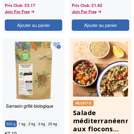
£3.17
£1.62
Prix Club
:
Prix Club
:
Join For Free
Join For Free
Ajouter au panier
Ajouter au panier
RECETTE
Sarrasin grillé biologique
Salade
méditerranéenne
500 g
1 kg
2 kg
3 kg
25 kg
aux flocons
€
7.10