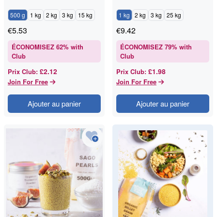
500 g
1 kg
2 kg
3 kg
15 kg
1 kg
2 kg
3 kg
25 kg
€
5.53
€
9.42
ÉCONOMISEZ
62
% with
ÉCONOMISEZ
79
% with
Club
Club
£2.12
£1.98
Prix Club
:
Prix Club
:
Join For Free
Join For Free
Ajouter au panier
Ajouter au panier