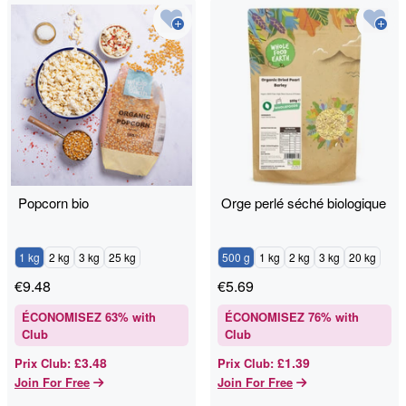
Popcorn bio
Orge perlé séché biologique
1 kg
2 kg
3 kg
25 kg
500 g
1 kg
2 kg
3 kg
20 kg
€
9.48
€
5.69
ÉCONOMISEZ
63
% with
ÉCONOMISEZ
76
% with
Club
Club
£3.48
£1.39
Prix Club
:
Prix Club
:
Join For Free
Join For Free