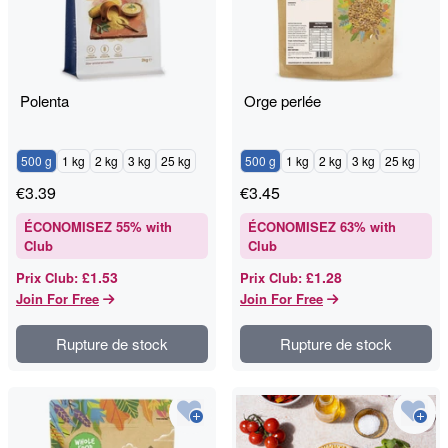
Polenta
Orge perlée
500 g
1 kg
2 kg
3 kg
25 kg
500 g
1 kg
2 kg
3 kg
25 kg
€
3.39
€
3.45
ÉCONOMISEZ
55
% with
ÉCONOMISEZ
63
% with
Club
Club
£1.53
£1.28
Prix Club
:
Prix Club
:
Join For Free
Join For Free
Rupture de stock
Rupture de stock