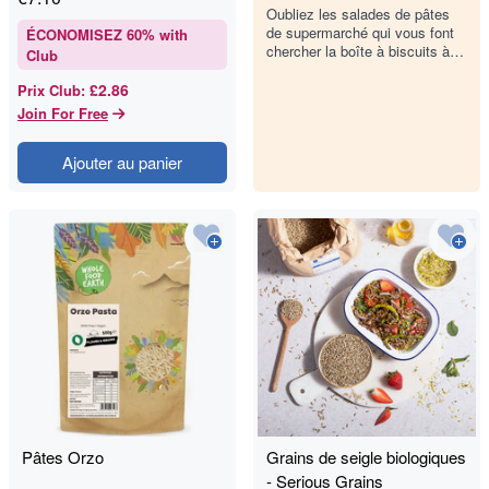
d'avoine
Oubliez les salades de pâtes
de supermarché qui vous font
ÉCONOMISEZ
60
% with
chercher la boîte à biscuits à
Club
14h. Celle-ci est à base de
gruau d'avoine, la vers…
£2.86
Prix Club
:
Join For Free
Ajouter au panier
Pâtes Orzo
Grains de seigle biologiques
- Serious Grains