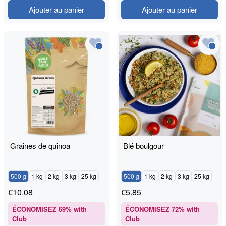
Ajouter au panier
Ajouter au panier
Graines de quinoa
Blé boulgour
500 g
1 kg
2 kg
3 kg
25 kg
500 g
1 kg
2 kg
3 kg
25 kg
€
10.08
€
5.85
ÉCONOMISEZ
69
% with
ÉCONOMISEZ
72
% with
Club
Club