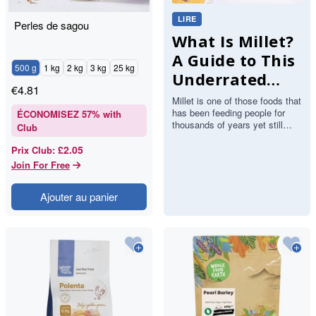
LIRE
Perles de sagou
What Is Millet?
A Guide to This
500 g
1 kg
2 kg
3 kg
25 kg
Underrated
€
4.81
Gluten-Free
Millet is one of those foods that
has been feeding people for
Grain
ÉCONOMISEZ
57
% with
thousands of years yet still
Club
flies under the radar in British
kitchens. It is…
£2.05
Prix Club
:
Join For Free
Ajouter au panier