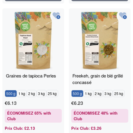
Graines de tapioca Perles
Freekeh, grain de blé grillé
concassé
500 g
1 kg
2 kg
3 kg
25 kg
500 g
1 kg
2 kg
3 kg
25 kg
€
6.13
€
6.23
ÉCONOMISEZ
65
% with
ÉCONOMISEZ
48
% with
Club
Club
£2.13
£3.26
Prix Club
:
Prix Club
: