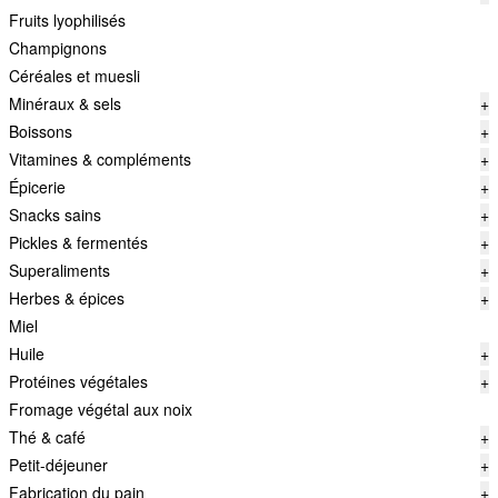
Fruits lyophilisés
Champignons
Céréales et muesli
Minéraux & sels
+
Boissons
+
Vitamines & compléments
+
Épicerie
+
Snacks sains
+
Pickles & fermentés
+
Superaliments
+
Herbes & épices
+
Miel
Huile
+
Protéines végétales
+
Fromage végétal aux noix
Thé & café
+
Petit-déjeuner
+
Fabrication du pain
+