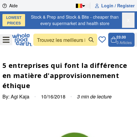
Skip to content
Aide
Login / Register
Stock & Prep and Stock & Bite - cheaper than
LOWEST
X
PRICES
every supermarket and health store
£0.00
Open
Menu
0
Articles
Panier,
Open c
5 entreprises qui font la différence
en matière d'approvisionnement
éthique
By:
Agi Kaja
•
10/16/2018
•
3
min de lecture