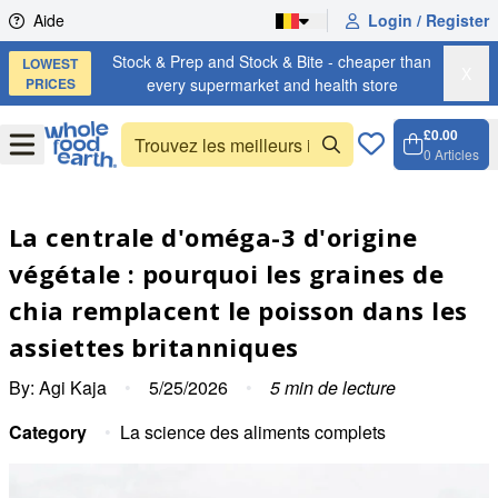
Skip to content
Aide
Login / Register
Stock & Prep and Stock & Bite - cheaper than
LOWEST
X
PRICES
every supermarket and health store
£0.00
Open
Menu
0
Articles
Panier,
Open c
La centrale d'oméga-3 d'origine
végétale : pourquoi les graines de
chia remplacent le poisson dans les
assiettes britanniques
By:
Agi Kaja
•
5/25/2026
•
5
min de lecture
Category
•
La science des aliments complets