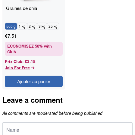
Graines de chia
500 g
1 kg
2 kg
3 kg
25 kg
€
7.51
ÉCONOMISEZ
58
% with
Club
£3.18
Prix Club
:
Join For Free
Ajouter au panier
Leave a comment
All comments are moderated before being published