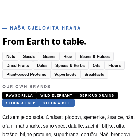
—
NAŠA CJELOVITA HRANA
From Earth to table.
Nuts
Seeds
Grains
Rice
Beans & Pulses
Dried Fruits
Dates
Spices & Herbs
Oils
Flours
Plant-based Proteins
Superfoods
Breakfasts
OUR OWN BRANDS
RAWGORILLA
WILD ELEPHANT
SERIOUS GRAINS
STOCK & PREP
STOCK & BITE
Od zemlje do stola. Orašasti plodovi, sjemenke, žitarice, riža,
grah i mahunarke, suho voće, datulje, začini i biljke, ulja,
brašno, biljne proteine, superhrana, doručci. Naši brendovi