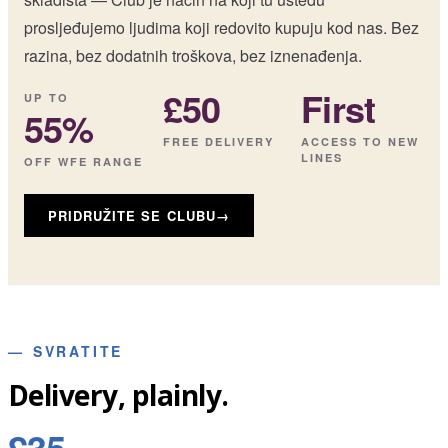
prosljeđujemo ljudima koji redovito kupuju kod nas. Bez
razina, bez dodatnih troškova, bez iznenađenja.
£50
First
UP TO
55%
FREE DELIVERY
ACCESS TO NEW
LINES
OFF WFE RANGE
PRIDRUŽITE SE CLUBU
→
—
SVRATITE
Delivery, plainly.
£35