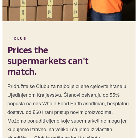
—
CLUB
Prices the
supermarkets can't
match.
Pridružite se Clubu za najbolje cijene cjelovite hrane u
Ujedinjenom Kraljevstvu. Članovi ostvaruju do 55%
popusta na naš Whole Food Earth asortiman, besplatnu
dostavu od £50 i rani pristup novim proizvodima.
Možemo ponuditi cijene koje supermarketi ne mogu jer
kupujemo izravno, na veliko i šaljemo iz vlastitih
skladišta — Club je način na koji tu uštedu