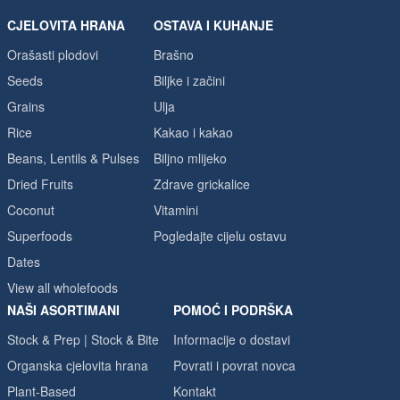
CJELOVITA HRANA
OSTAVA I KUHANJE
Orašasti plodovi
Brašno
Seeds
Biljke i začini
Grains
Ulja
Rice
Kakao i kakao
Beans, Lentils & Pulses
Biljno mlijeko
Dried Fruits
Zdrave grickalice
Coconut
Vitamini
Superfoods
Pogledajte cijelu ostavu
Dates
View all wholefoods
NAŠI ASORTIMANI
POMOĆ I PODRŠKA
Stock & Prep | Stock & Bite
Informacije o dostavi
Organska cjelovita hrana
Povrati i povrat novca
Plant-Based
Kontakt