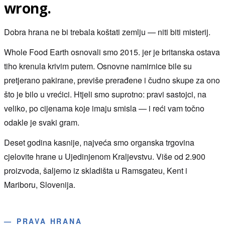
wrong.
Dobra hrana ne bi trebala koštati zemlju — niti biti misterij.
Whole Food Earth osnovali smo 2015. jer je britanska ostava
tiho krenula krivim putem. Osnovne namirnice bile su
pretjerano pakirane, previše prerađene i čudno skupe za ono
što je bilo u vrećici. Htjeli smo suprotno: pravi sastojci, na
veliko, po cijenama koje imaju smisla — i reći vam točno
odakle je svaki gram.
Deset godina kasnije, najveća smo organska trgovina
cjelovite hrane u Ujedinjenom Kraljevstvu. Više od 2.900
proizvoda, šaljemo iz skladišta u Ramsgateu, Kent i
Mariboru, Slovenija.
—
PRAVA HRANA