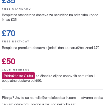
FREE STANDARD
Besplatna standardna dostava za narudžbe na britansko kopno
iznad £35.
£70
FREE NEXT-DAY
Besplatna premium dostava sljedeći dan za narudžbe iznad £70.
£50
CLUB MEMBERS
Pridružite se Clubu
za članske cijene osnovnih namirnica i
besplatnu dostavu od £50.
Pitanja? Javite se na hello@wholefoodearth.com — stvarna osoba
će vam odgovoriti, obično u roku od nekoliko sati.