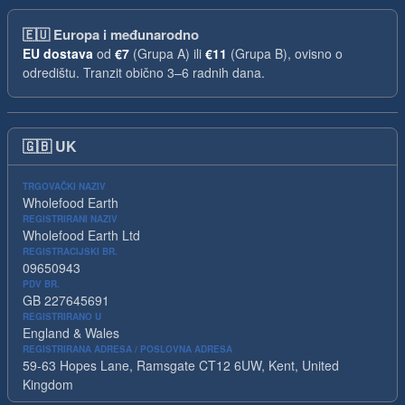
🇪🇺
Europa i međunarodno
EU dostava
od
€7
(Grupa A) ili
€11
(Grupa B), ovisno o
odredištu. Tranzit obično 3–6 radnih dana.
🇬🇧
UK
TRGOVAČKI NAZIV
Wholefood Earth
REGISTRIRANI NAZIV
Wholefood Earth Ltd
REGISTRACIJSKI BR.
09650943
PDV BR.
GB 227645691
REGISTRIRANO U
England & Wales
REGISTRIRANA ADRESA / POSLOVNA ADRESA
59-63 Hopes Lane, Ramsgate CT12 6UW, Kent, United
Kingdom