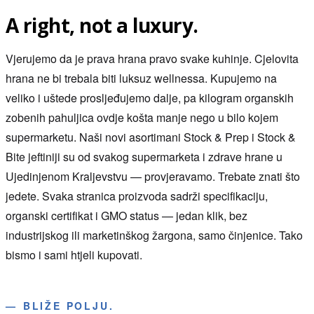
A right, not a luxury.
Vjerujemo da je prava hrana pravo svake kuhinje. Cjelovita
hrana ne bi trebala biti luksuz wellnessa. Kupujemo na
veliko i uštede prosljeđujemo dalje, pa kilogram organskih
zobenih pahuljica ovdje košta manje nego u bilo kojem
supermarketu. Naši novi asortimani Stock & Prep i Stock &
Bite jeftiniji su od svakog supermarketa i zdrave hrane u
Ujedinjenom Kraljevstvu — provjeravamo. Trebate znati što
jedete. Svaka stranica proizvoda sadrži specifikaciju,
organski certifikat i GMO status — jedan klik, bez
industrijskog ili marketinškog žargona, samo činjenice. Tako
bismo i sami htjeli kupovati.
—
BLIŽE POLJU.