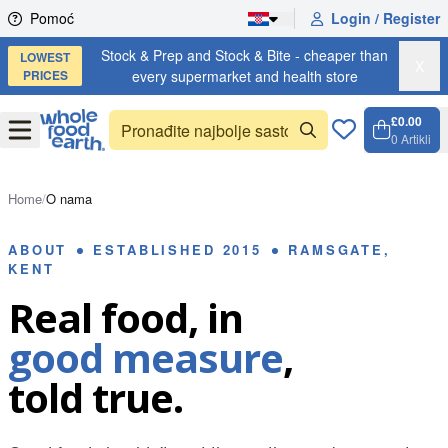
Skip to content
Pomoć
Login / Register
Stock & Prep and Stock & Bite - cheaper than
LOWEST
X
PRICES
every supermarket and health store
£0.00
Open
Menu
0
Artikli
Košari
Open 
Home
/
O nama
ABOUT
ESTABLISHED 2015
RAMSGATE,
KENT
Real food, in
good measure
,
told true.