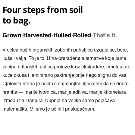
Four steps from soil
to bag.
Grown
·
Harvested
·
Hulled
·
Rolled
·
That's it.
Vrećica naših organskih zobenih pahuljica uzgaja se, bere,
ljušti i valja. To je to. Ultra-prerađene alternative koje pune
većinu britanskih polica prolaze kroz ekstrudere, emulgatore,
kuće okusa i laminirano pakiranje prije nego stignu do vas.
Cjelovita hrana je način s najmanjim utjecajem da se dobro
hranite — manje tvornica, manje aditiva, manje kilometara
između tla i tanjura. Kupnja na veliko samo pojačava
matematiku. Mi smo je učinili pristupačnom.