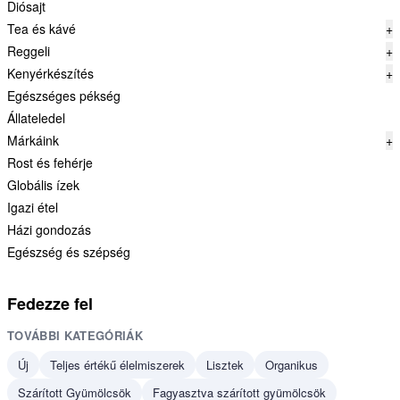
Diósajt
Tea és kávé
+
Reggeli
+
Kenyérkészítés
+
Egészséges pékség
Állateledel
Márkáink
+
Rost és fehérje
Globális ízek
Igazi étel
Házi gondozás
Egészség és szépség
Fedezze fel
TOVÁBBI KATEGÓRIÁK
Új
Teljes értékű élelmiszerek
Lisztek
Organikus
Szárított Gyümölcsök
Fagyasztva szárított gyümölcsök