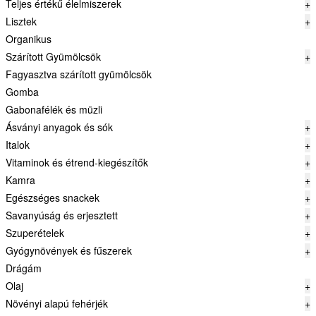
Teljes értékű élelmiszerek
+
Lisztek
+
Organikus
Szárított Gyümölcsök
+
Fagyasztva szárított gyümölcsök
Gomba
Gabonafélék és müzli
Ásványi anyagok és sók
+
Italok
+
Vitaminok és étrend-kiegészítők
+
Kamra
+
Egészséges snackek
+
Savanyúság és erjesztett
+
Szuperételek
+
Gyógynövények és fűszerek
+
Drágám
Olaj
+
Növényi alapú fehérjék
+