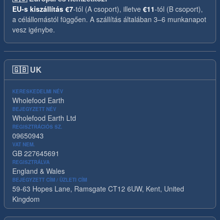
EU-s kiszállítás
€7
-tól (A csoport), illetve
€11
-tól (B csoport),
a célállomástól függően. A szállítás általában 3–6 munkanapot
vesz igénybe.
🇬🇧
UK
KERESKEDELMI NÉV
Wholefood Earth
BEJEGYZETT NÉV
Wholefood Earth Ltd
REGISZTRÁCIÓS SZ.
09650943
VAT NEM.
GB 227645691
REGISZTRÁLVA
England & Wales
BEJEGYZETT CÍM / ÜZLETI CÍM
59-63 Hopes Lane, Ramsgate CT12 6UW, Kent, United
Kingdom