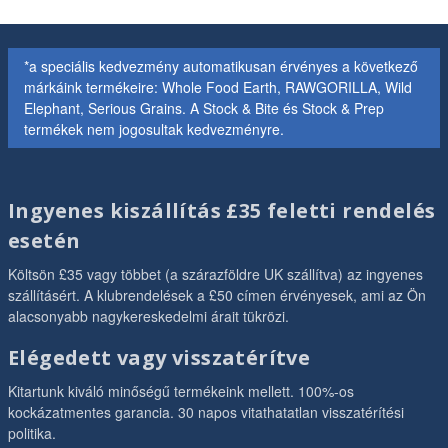
*a speciális kedvezmény automatikusan érvényes a következő
márkáink termékeire: Whole Food Earth, RAWGORILLA, Wild
Elephant, Serious Grains. A Stock & Bite és Stock & Prep
termékek nem jogosultak kedvezményre.
Ingyenes kiszállítás £35 feletti rendelés
esetén
Költsön £35 vagy többet (a szárazföldre UK szállítva) az ingyenes
szállításért. A klubrendelések a £50 címen érvényesek, ami az Ön
alacsonyabb nagykereskedelmi árait tükrözi.
Elégedett vagy visszatérítve
Kitartunk kiváló minőségű termékeink mellett. 100%-os
kockázatmentes garancia. 30 napos vitathatatlan visszatérítési
politika.