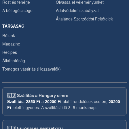
Rost és fehérje
Olvassa el véleményünket
A bél egészsége
Adatvédelmi szabályzat
Általános Szerződési Feltételek
TÁRSASÁG
Rólunk
Magazine
Recipes
Átláthatóság
Tömeges vásárlás (Hozzávalók)
🇪🇺
Szállítás a Hungary címre
Szállítás
:
2850 Ft
a
20200 Ft
alatti rendelések esetén;
20200
Ft
felett ingyenes. A szállítási idő 3–5 munkanap.
🇪🇺
Európai és nemzetközi