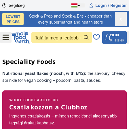
Skip to content
Segítség
Login / Register
Stock & Prep and Stock & Bite - cheaper than
LOWEST
X
PRICES
every supermarket and health store
£0.00
Open
Menu
0
Tételek
Kosár, 
Open c
Speciality Foods
Nutritional yeast flakes (nooch, with B12):
the savoury, cheesy
sprinkle for vegan cooking – popcorn, pasta, sauces.
WHOLE FOOD EARTH CLUB
Csatlakozzon a Clubhoz
Ingyenes csatlakozás – minden rendelésnél alacsonyabb
tagsági árakat kaphatsz.