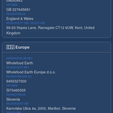
09650943
VAT NEM.
GB 227645691
REGISZTRÁLVA
England & Wales
BEJEGYZETT CÍM / ÜZLETI CÍM
59-63 Hopes Lane, Ramsgate CT12 6UW, Kent, United
Kingdom
🇪🇺
Europe
KERESKEDELMI NÉV
Wholefood Earth
BEJEGYZETT NÉV
Wholefood Earth Europe d.o.o.
REGISZTRÁCIÓS SZ.
9450327000
VAT NEM.
SI70465355
REGISZTRÁLVA
Slovenia
BEJEGYZETT CÍM
Kamniska Ulica 4a, 2000, Maribor, Slovenia
ÜZLETI CÍM