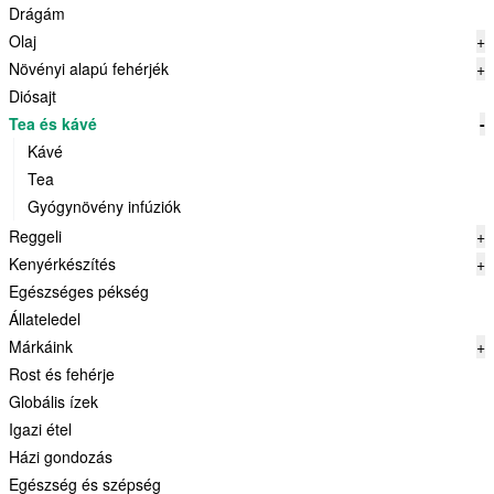
Drágám
Olaj
+
Növényi alapú fehérjék
+
Diósajt
Tea és kávé
-
Kávé
Tea
Gyógynövény infúziók
Reggeli
+
Kenyérkészítés
+
Egészséges pékség
Állateledel
Márkáink
+
Rost és fehérje
Globális ízek
Igazi étel
Házi gondozás
Egészség és szépség