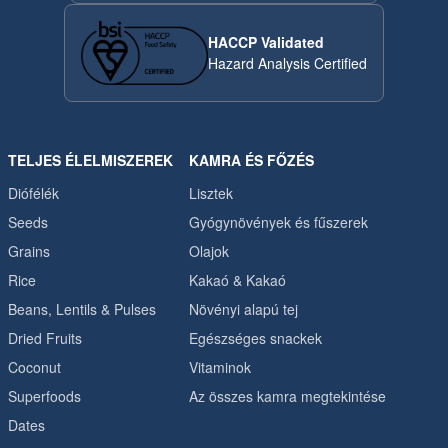
HACCP Validated
Hazard Analysis Certified
TELJES ÉLELMISZEREK
KAMRA ÉS FŐZÉS
Diófélék
Lisztek
Seeds
Gyógynövények és fűszerek
Grains
Olajok
Rice
Kakaó & Kakaó
Beans, Lentils & Pulses
Növényi alapú tej
Dried Fruits
Egészséges snackek
Coconut
Vitaminok
Superfoods
Az összes kamra megtekintése
Dates