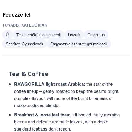
Fedezze fel
TOVÁBBI KATEGÓRIÁK
Új
Teljes értékű élelmiszerek
Lisztek
Organikus
Szárított Gyümölcsök
Fagyasztva szárított gyümölcsök
Tea & Coffee
RAWGORILLA light roast Arabica:
the star of the
coffee lineup – gently roasted to keep the bean's bright,
complex flavour, with none of the burnt bitterness of
mass-produced blends.
Breakfast & loose leaf teas:
full-bodied malty morning
blends and delicate aromatic leaves, with a depth
standard teabags don't reach.