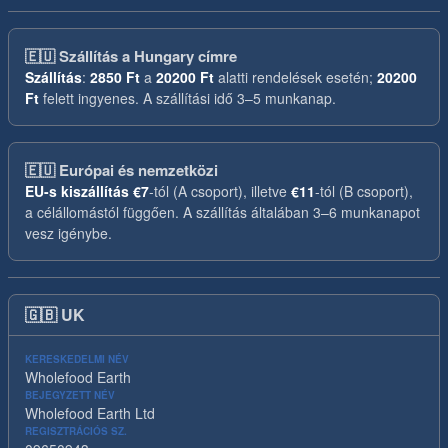
🇪🇺
Szállítás a Hungary címre
Szállítás
:
2850 Ft
a
20200 Ft
alatti rendelések esetén;
20200
Ft
felett ingyenes. A szállítási idő 3–5 munkanap.
🇪🇺
Európai és nemzetközi
EU-s kiszállítás
€7
-tól (A csoport), illetve
€11
-tól (B csoport),
a célállomástól függően. A szállítás általában 3–6 munkanapot
vesz igénybe.
🇬🇧
UK
KERESKEDELMI NÉV
Wholefood Earth
BEJEGYZETT NÉV
Wholefood Earth Ltd
REGISZTRÁCIÓS SZ.