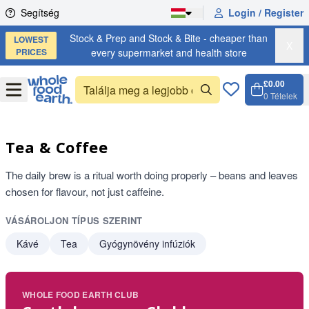
Skip to content
Segítség
Login / Register
Stock & Prep and Stock & Bite - cheaper than
LOWEST
X
PRICES
every supermarket and health store
£0.00
Open
Menu
0
Tételek
Kosár, 
Open c
Tea & Coffee
The daily brew is a ritual worth doing properly – beans and leaves
chosen for flavour, not just caffeine.
VÁSÁROLJON TÍPUS SZERINT
Kávé
Tea
Gyógynövény infúziók
WHOLE FOOD EARTH CLUB