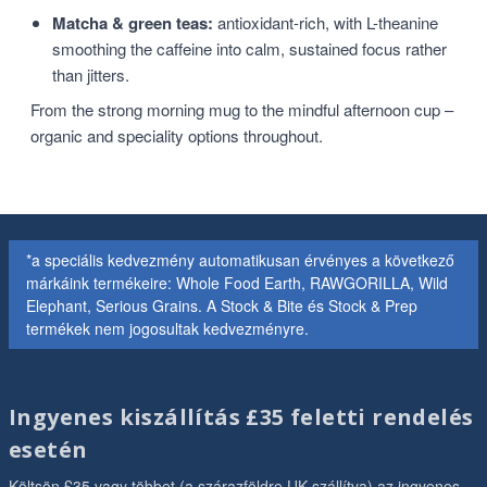
Matcha & green teas:
antioxidant-rich, with L-theanine
smoothing the caffeine into calm, sustained focus rather
than jitters.
From the strong morning mug to the mindful afternoon cup –
organic and speciality options throughout.
*a speciális kedvezmény automatikusan érvényes a következő
márkáink termékeire: Whole Food Earth, RAWGORILLA, Wild
Elephant, Serious Grains. A Stock & Bite és Stock & Prep
termékek nem jogosultak kedvezményre.
Ingyenes kiszállítás £35 feletti rendelés
esetén
Költsön £35 vagy többet (a szárazföldre UK szállítva) az ingyenes