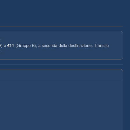
e
A) o
€11
(Gruppo B), a seconda della destinazione. Transito
.