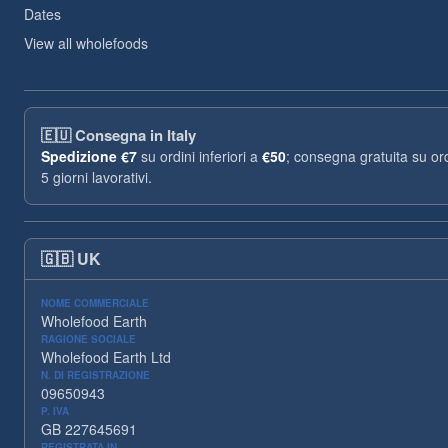
Dates
View all wholefoods
🇪🇺
Consegna in Italy
Spedizione
€7
su ordini inferiori a
€50
; consegna gratuita su ord
5 giorni lavorativi.
🇬🇧
UK
NOME COMMERCIALE
Wholefood Earth
RAGIONE SOCIALE
Wholefood Earth Ltd
N. DI REGISTRAZIONE
09650943
P. IVA
GB 227645691
REGISTRATA IN