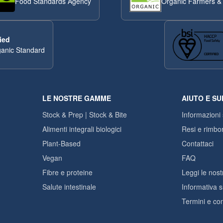
Food Standards Agency
Organic Farmers &
ied
anic Standard
LE NOSTRE GAMME
AIUTO E S
Stock & Prep | Stock & Bite
Informazioni
Alimenti integrali biologici
Resi e rimbor
Plant-Based
Contattaci
Vegan
FAQ
Fibre e proteine
Leggi le nost
Salute intestinale
Informativa s
Termini e con