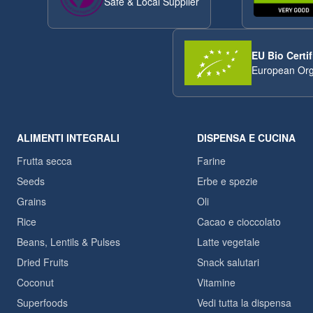
Safe & Local Supplier
EU Bio Certif
European Org
ALIMENTI INTEGRALI
DISPENSA E CUCINA
Frutta secca
Farine
Seeds
Erbe e spezie
Grains
Oli
Rice
Cacao e cioccolato
Beans, Lentils & Pulses
Latte vegetale
Dried Fruits
Snack salutari
Coconut
Vitamine
Superfoods
Vedi tutta la dispensa