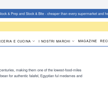
tock & Prep and Stock & Bite - cheaper than every supermarket and he
MAGAZINE
REC
CCERIA E CUCINA
I NOSTRI MARCHI
 centuries, making them one of the lowest-food-miles
l bean for authentic falafel, Egyptian ful medames and