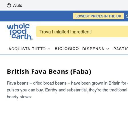
Skip to content
Aiuto
S
LOWEST PRICES
IN THE UK
BIOLOGICO
ACQUISTA TUTTO
DISPENSA
PASTI
British Fava Beans (Faba)
Fava beans – dried broad beans – have been grown in Britain for
pulses you can buy. Earthy and substantial, they're the traditiona
hearty stews.