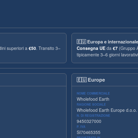
🇪🇺
Europa e internazional
ini superiori a
€50
. Transito 3–
Consegna UE
da
€7
(Gruppo 
tipicamente 3–6 giorni lavorativi
🇪🇺
Europe
NOME COMMERCIALE
Wholefood Earth
RAGIONE SOCIALE
Wholefood Earth Europe d.o.o.
N. DI REGISTRAZIONE
9450327000
P. IVA
SI70465355
REGISTRATA IN