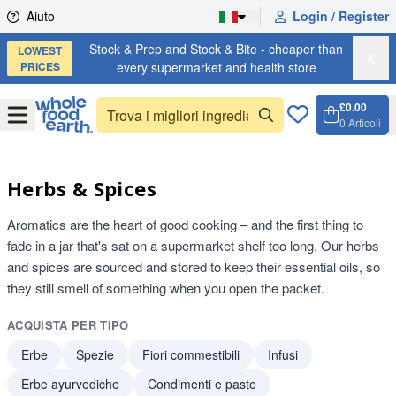
Skip to content
Aiuto
Login / Register
Stock & Prep and Stock & Bite - cheaper than
LOWEST
X
PRICES
every supermarket and health store
£0.00
Open
Menu
0
Articoli
Carrell
Open c
Herbs & Spices
Aromatics are the heart of good cooking – and the first thing to
fade in a jar that's sat on a supermarket shelf too long. Our herbs
and spices are sourced and stored to keep their essential oils, so
they still smell of something when you open the packet.
ACQUISTA PER TIPO
Erbe
Spezie
Fiori commestibili
Infusi
Erbe ayurvediche
Condimenti e paste