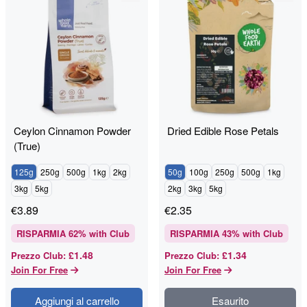
Ceylon Cinnamon Powder
Dried Edible Rose Petals
(True)
125g
250g
500g
1kg
2kg
50g
100g
250g
500g
1kg
3kg
5kg
2kg
3kg
5kg
€
3.89
€
2.35
RISPARMIA
62
% with Club
RISPARMIA
43
% with Club
£1.48
£1.34
Prezzo Club
:
Prezzo Club
:
Join For Free
Join For Free
Aggiungi al carrello
Esaurito