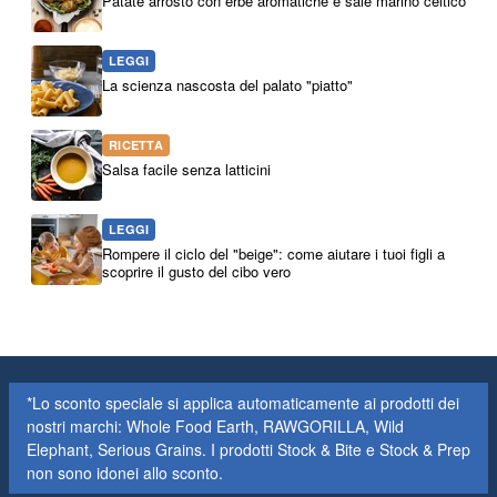
Patate arrosto con erbe aromatiche e sale marino celtico
LEGGI
La scienza nascosta del palato "piatto"
RICETTA
Salsa facile senza latticini
LEGGI
Rompere il ciclo del "beige": come aiutare i tuoi figli a
scoprire il gusto del cibo vero
*Lo sconto speciale si applica automaticamente ai prodotti dei
nostri marchi: Whole Food Earth, RAWGORILLA, Wild
Elephant, Serious Grains. I prodotti Stock & Bite e Stock & Prep
non sono idonei allo sconto.