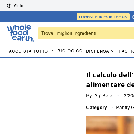
Skip to content
Aiuto
S
LOWEST PRICES
IN THE UK
BIOLOGICO
ACQUISTA TUTTO
DISPENSA
PASTI
Il calcolo del
alimentare de
By:
Agi Kaja
•
3/20
Category
•
Pantry 