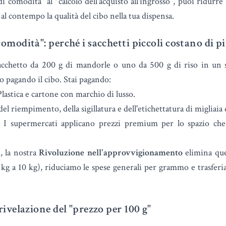
di comodità" al "calcolo dell'acquisto all'ingrosso", puoi ridurre
al contempo la qualità del cibo nella tua dispensa.
 comodità": perché i sacchetti piccoli costano di p
cchetto da 200 g di mandorle o uno da 500 g di riso in un 
lo pagando il cibo. Stai pagando:
lastica e cartone con marchio di lusso.
del riempimento, della sigillatura e dell'etichettatura di migliaia d
I supermercati applicano prezzi premium per lo spazio che 
 la nostra
Rivoluzione nell'approvvigionamento
elimina que
 kg a 10 kg), riduciamo le spese generali per grammo e trasfer
a rivelazione del "prezzo per 100 g"