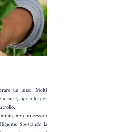
brare un lusso. Molti
benessere, optando per
ntrollo.
remium, non processato
ligente.
Spostando la