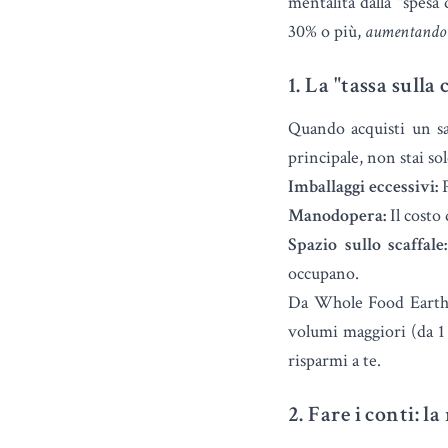
mentalità dalla "spesa 
30% o più,
aumentando
1. La "tassa sulla
Quando acquisti un sa
principale, non stai so
Imballaggi eccessivi:
P
Manodopera:
Il costo 
Spazio sullo scaffale:
occupano.
Da Whole Food Earth,
volumi maggiori (da 1
risparmi a te.
2. Fare i conti: l