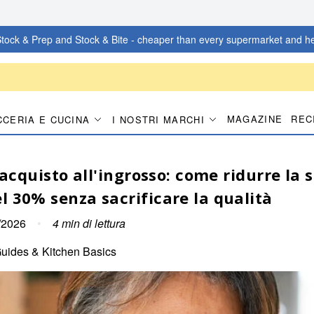
tock & Prep and Stock & Bite - cheaper than every supermarket and he
MAGAZINE
REC
CCERIA E CUCINA
I NOSTRI MARCHI
l'acquisto all'ingrosso: come ridurre la 
l 30% senza sacrificare la qualità
/2026
•
4
min di lettura
Guides & Kitchen Basics