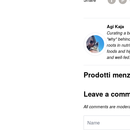
Agi Kaja
Curating a bl
"why" behind
roots in nut
foods and hi
and well-fed
Prodotti menz
Leave a comm
All comments are modera