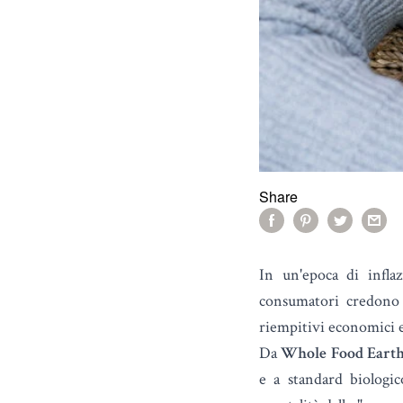
Share
In un'epoca di infla
consumatori credono d
riempitivi economici e
Da
Whole Food Eart
e a standard biologi