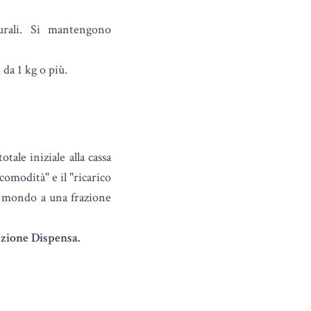
urali. Si mantengono
 da 1 kg o più.
tale iniziale alla cassa
comodità" e il "ricarico
el mondo a una frazione
lezione Dispensa.