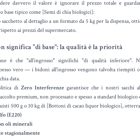
ere davvero il valore è ignorare il prezzo totale e guarda
base tipico come [Semi di chia biologici]:
 sacchetto al dettaglio a un formato da 5 kg per la dispensa, ott
 rispetto ai prezzi del supermercato.
n significa "di base": la qualità è la priorità
e è che "all'ingrosso" significhi "di qualità inferiore". N
pesso vero — i bidoni all'ingrosso vengono talvolta riempiti c
chia data.
olitica di
Zero Interferenze
garantisce che i nostri sacchi a
raccolto premium, non processato e spesso a standard biologico 
uisti 500 g o 10 kg di [Bottoni di cacao liquor biologico], otterra
lfo (E220)
n oli minerali
te stagionalmente