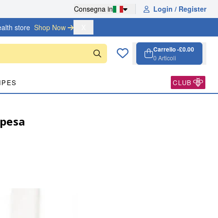
Consegna in
Login / Register
alth store
Shop Now 
X
Carrello -
£0.00
0
Articoli
Carrello, 0 arti
Open cart
IPES
CLUB
spesa