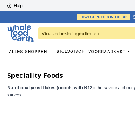
Skip to content
Hulp
S
LOWEST PRICES
IN THE UK
BIOLOGISCH
ALLES SHOPPEN
VOORRAADKAST
Speciality Foods
Nutritional yeast flakes (nooch, with B12):
the savoury, cheesy
sauces.