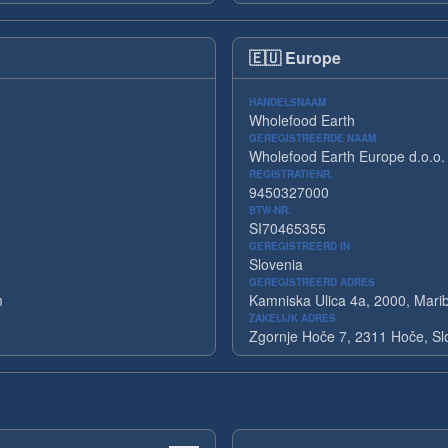
🇪🇺
Europe
HANDELSNAAM
Wholefood Earth
GEREGISTREERDE NAAM
Wholefood Earth Europe d.o.o.
REGISTRATIENR.
9450327000
BTW-NR.
SI70465355
GEREGISTREERD IN
Slovenia
GEREGISTREERD ADRES
m
Kamniska Ulica 4a, 2000, Marib
ZAKELIJK ADRES
Zgornje Hoče 7, 2311 Hoče, Sl