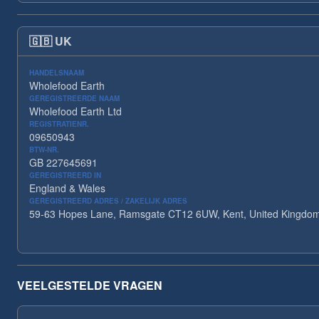
🇬🇧
UK
HANDELSNAAM
Wholefood Earth
GEREGISTREERDE NAAM
Wholefood Earth Ltd
REGISTRATIENR.
09650943
BTW-NR.
GB 227645691
GEREGISTREERD IN
England & Wales
GEREGISTREERD ADRES / ZAKELIJK ADRES
59-63 Hopes Lane, Ramsgate CT12 6UW, Kent, United Kingdo
VEELGESTELDE VRAGEN