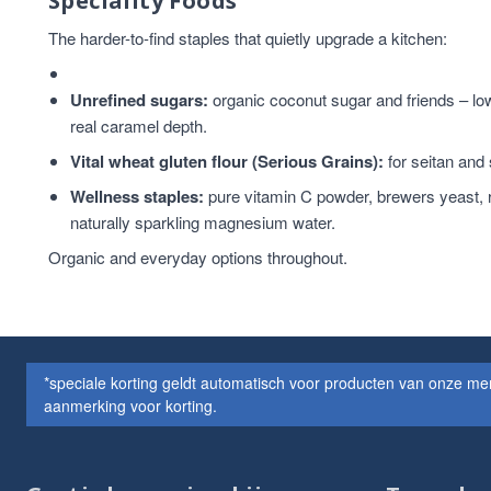
Speciality Foods
The harder-to-find staples that quietly upgrade a kitchen:
Unrefined sugars:
organic coconut sugar and friends – lowe
real caramel depth.
Vital wheat gluten flour (Serious Grains):
for seitan and
Wellness staples:
pure vitamin C powder, brewers yeast, 
naturally sparkling magnesium water.
Organic and everyday options throughout.
*speciale korting geldt automatisch voor producten van onze m
aanmerking voor korting.