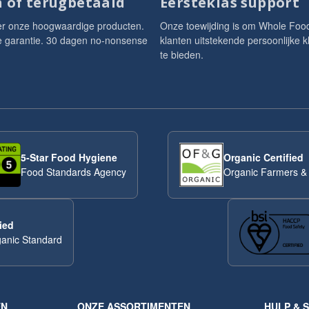
 of terugbetaald
Eersteklas support
er onze hoogwaardige producten.
Onze toewijding is om Whole Foo
je garantie. 30 dagen no-nonsense
klanten uitstekende persoonlijke k
te bieden.
5-Star Food Hygiene
Organic Certified
Food Standards Agency
Organic Farmers &
ied
anic Standard
EN
ONZE ASSORTIMENTEN
HULP & 