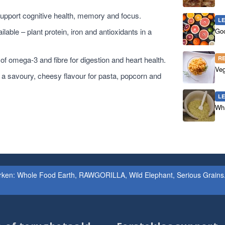
support cognitive health, memory and focus.
L
able – plant protein, iron and antioxidants in a
Goo
f omega-3 and fibre for digestion and heart health.
R
Veg
 a savoury, cheesy flavour for pasta, popcorn and
L
Wha
erken: Whole Food Earth, RAWGORILLA, Wild Elephant, Serious Grains. 