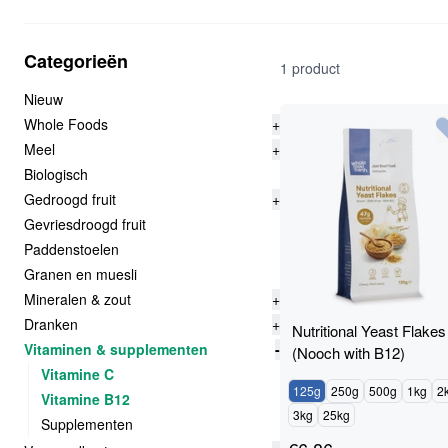
Categorieën
1 product
Nieuw
Whole Foods
+
Meel
+
Biologisch
Gedroogd fruit
+
Gevriesdroogd fruit
Paddenstoelen
Granen en muesli
Mineralen & zout
+
Dranken
+
Nutritional Yeast Flakes
Vitaminen & supplementen
-
(Nooch with B12)
Vitamine C
125g
250g
500g
1kg
2
Vitamine B12
3kg
25kg
Supplementen