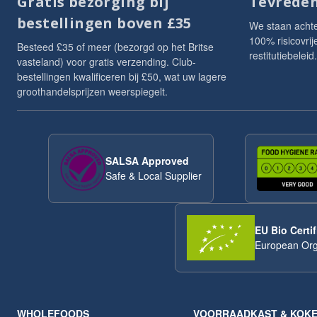
Gratis bezorging bij
Tevreden
bestellingen boven £35
We staan acht
100% risicovri
Besteed £35 of meer (bezorgd op het Britse
restitutiebeleid.
vasteland) voor gratis verzending. Club-
bestellingen kwalificeren bij £50, wat uw lagere
groothandelsprijzen weerspiegelt.
SALSA Approved
Safe & Local Supplier
EU Bio Certif
European Org
WHOLEFOODS
VOORRAADKAST & KOK