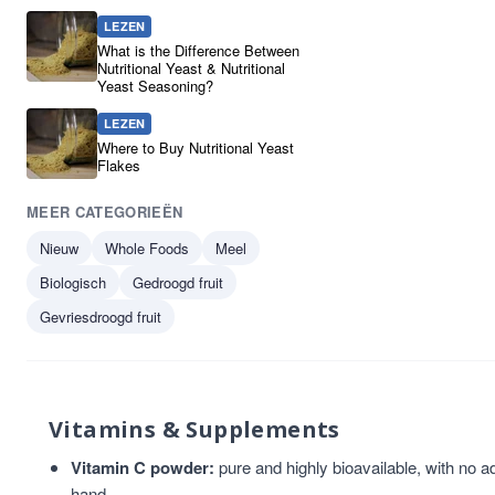
LEZEN
What is the Difference Between
Nutritional Yeast & Nutritional
Yeast Seasoning?
LEZEN
Where to Buy Nutritional Yeast
Flakes
MEER CATEGORIEËN
Nieuw
Whole Foods
Meel
Biologisch
Gedroogd fruit
Gevriesdroogd fruit
Vitamins & Supplements
Vitamin C powder:
pure and highly bioavailable, with no 
hand.