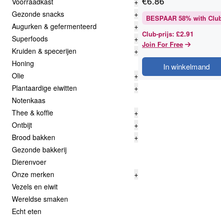
€
6.86
Voorraadkast
+
Gezonde snacks
+
BESPAAR
58
% with Clu
Augurken & gefermenteerd
+
£2.91
Club-prijs
:
Superfoods
+
Join For Free
Kruiden & specerijen
+
Honing
In winkelmand
Olie
+
Plantaardige eiwitten
+
Notenkaas
Thee & koffie
+
Ontbijt
+
Brood bakken
+
Gezonde bakkerij
Dierenvoer
Onze merken
+
Vezels en eiwit
Wereldse smaken
Echt eten