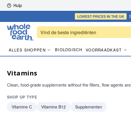
Skip to content
Hulp
S
LOWEST PRICES
IN THE UK
BIOLOGISCH
ALLES SHOPPEN
VOORRAADKAST
Vitamins
Clean, food-grade supplements without the fillers, flow agents a
SHOP OP TYPE
Vitamine C
Vitamine B12
Supplementen