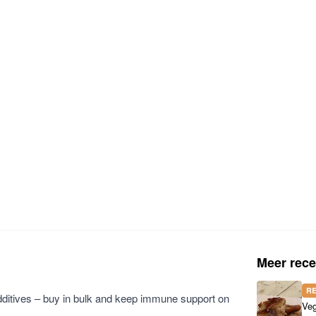
Meer rece
R
additives – buy in bulk and keep immune support on
Veg