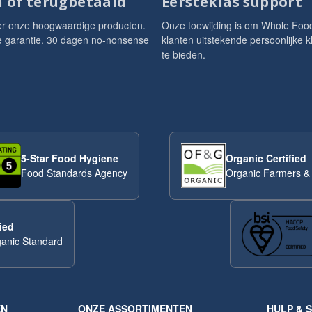
 of terugbetaald
Eersteklas support
er onze hoogwaardige producten.
Onze toewijding is om Whole Foo
je garantie. 30 dagen no-nonsense
klanten uitstekende persoonlijke k
te bieden.
5-Star Food Hygiene
Organic Certified
Food Standards Agency
Organic Farmers &
ied
anic Standard
EN
ONZE ASSORTIMENTEN
HULP & 