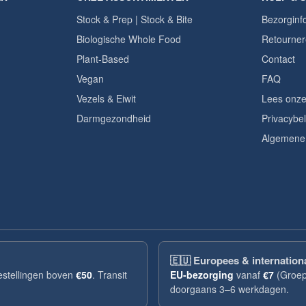
Stock & Prep | Stock & Bite
Bezorginf
Biologische Whole Food
Retourner
Plant-Based
Contact
Vegan
FAQ
Vezels & Eiwit
Lees onze
Darmgezondheid
Privacybel
Algemene
🇪🇺
Europees & internation
bestellingen boven
€50
. Transit
EU-bezorging
vanaf
€7
(Groep
doorgaans 3–6 werkdagen.