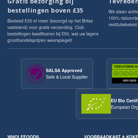
Gratis bezorging bij
Tevreden
bestellingen boven £35
We staan acht
100% risicovri
Besteed £35 of meer (bezorgd op het Britse
restitutiebeleid.
vasteland) voor gratis verzending. Club-
bestellingen kwalificeren bij £50, wat uw lagere
groothandelsprijzen weerspiegelt.
SALSA Approved
Safe & Local Supplier
EU Bio Certif
European Org
WHOLEFOODS
VOORRAADKAST & KOK