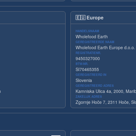
🇪🇺
Europe
HANDELSNAAM
Wholefood Earth
GEREGISTREERDE NAAM
Wholefood Earth Europe d.o.o.
REGISTRATIENR.
9450327000
BTW-NR.
SI70465355
GEREGISTREERD IN
Slovenia
GEREGISTREERD ADRES
m
Kamniska Ulica 4a, 2000, Marib
ZAKELIJK ADRES
Zgornje Hoče 7, 2311 Hoče, Sl