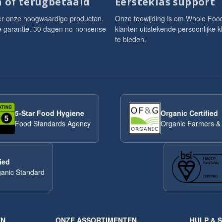
 of terugbetaald
Eersteklas support
er onze hoogwaardige producten.
Onze toewijding is om Whole Foo
je garantie. 30 dagen no-nonsense
klanten uitstekende persoonlijke k
te bieden.
5-Star Food Hygiene
Organic Certified
Food Standards Agency
Organic Farmers &
ied
anic Standard
EN
ONZE ASSORTIMENTEN
HULP & 