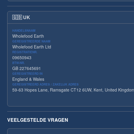
🇬🇧
UK
HANDELSNAAM
Wholefood Earth
GEREGISTREERDE NAAM
Wholefood Earth Ltd
REGISTRATIENR.
09650943
BTW-NR.
GB 227645691
GEREGISTREERD IN
England & Wales
GEREGISTREERD ADRES / ZAKELIJK ADRES
59-63 Hopes Lane, Ramsgate CT12 6UW, Kent, United Kingdo
VEELGESTELDE VRAGEN