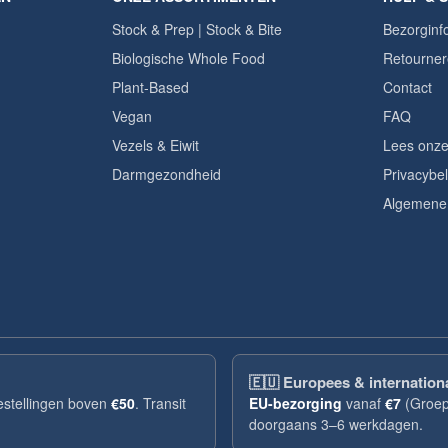
Stock & Prep | Stock & Bite
Bezorginf
Biologische Whole Food
Retourner
Plant-Based
Contact
Vegan
FAQ
Vezels & Eiwit
Lees onze
Darmgezondheid
Privacybel
Algemene
🇪🇺
Europees & internation
bestellingen boven
€50
. Transit
EU-bezorging
vanaf
€7
(Groep
doorgaans 3–6 werkdagen.