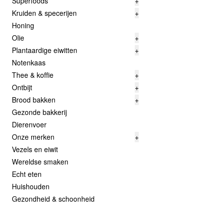
Superfoods
+
Kruiden & specerijen
+
Honing
Olie
+
Plantaardige eiwitten
+
Notenkaas
Thee & koffie
+
Ontbijt
+
Brood bakken
+
Gezonde bakkerij
Dierenvoer
Onze merken
+
Vezels en eiwit
Wereldse smaken
Echt eten
Huishouden
Gezondheid & schoonheid