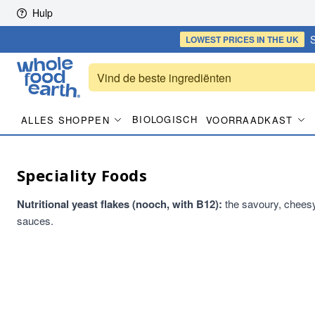
Skip to content
Hulp
S
LOWEST PRICES
IN THE UK
BIOLOGISCH
ALLES SHOPPEN
VOORRAADKAST
Speciality Foods
Nutritional yeast flakes (nooch, with B12):
the savoury, cheesy
sauces.