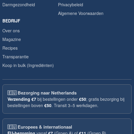
Darmgezondheid
Privacybeleid
Algemene Voorwaarden
BEDRIJF
Over ons
Magazine
Recipes
Transparantie
Koop in bulk (Ingrediënten)
🇪🇺
Bezorging naar Netherlands
Verzending
€7
bij bestellingen onder
€50
; gratis bezorging bij
bestellingen boven
€50
. Transit 3–5 werkdagen.
🇪🇺
Europees & internationaal
EU-bezorging
vanaf
€7
(Groep A) of
€11
(Groep B),