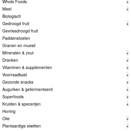
Whole Foods
+
Meel
+
Biologisch
Gedroogd fruit
+
Gevriesdroogd fruit
Paddenstoelen
Granen en muesli
Mineralen & zout
+
Dranken
+
Vitaminen & supplementen
+
Voorraadkast
+
Gezonde snacks
+
Augurken & gefermenteerd
+
Superfoods
+
Kruiden & specerijen
+
Honing
Olie
+
Plantaardige eiwitten
+