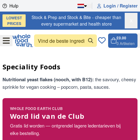
Skip to content
Hulp
Login / Register
Stock & Prep and Stock & Bite - cheaper than
LOWEST
X
PRICES
every supermarket and health store
£0.00
Open
Menu
0
Artikelen
Winkel
Open c
Speciality Foods
Nutritional yeast flakes (nooch, with B12):
the savoury, cheesy
sprinkle for vegan cooking – popcorn, pasta, sauces.
WHOLE FOOD EARTH CLUB
Word lid van de Club
Gratis lid worden — ontgrendel lagere ledentarieven bij
elke bestelling.