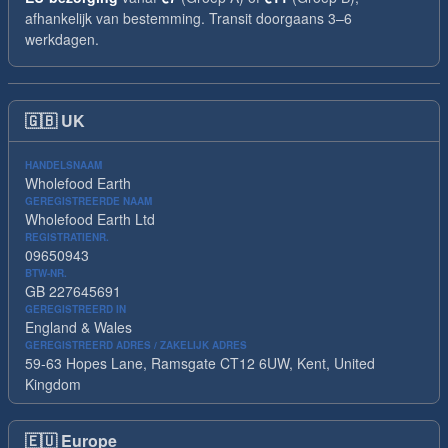
afhankelijk van bestemming. Transit doorgaans 3–6
werkdagen.
🇬🇧
UK
HANDELSNAAM
Wholefood Earth
GEREGISTREERDE NAAM
Wholefood Earth Ltd
REGISTRATIENR.
09650943
BTW-NR.
GB 227645691
GEREGISTREERD IN
England & Wales
GEREGISTREERD ADRES / ZAKELIJK ADRES
59-63 Hopes Lane, Ramsgate CT12 6UW, Kent, United
Kingdom
🇪🇺
Europe