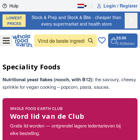
Skip to content
Hulp
Login / Register
Stock & Prep and Stock & Bite - cheaper than
LOWEST
X
PRICES
every supermarket and health store
£0.00
Open
Menu
0
Artikelen
Winkel
Open c
Speciality Foods
Nutritional yeast flakes (nooch, with B12):
the savoury, cheesy
sprinkle for vegan cooking – popcorn, pasta, sauces.
WHOLE FOOD EARTH CLUB
Word lid van de Club
Gratis lid worden — ontgrendel lagere ledentarieven bij
elke bestelling.