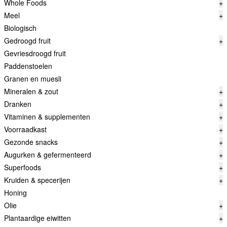
Whole Foods
+
Meel
+
Biologisch
Gedroogd fruit
+
Gevriesdroogd fruit
Paddenstoelen
Granen en muesli
Mineralen & zout
+
Dranken
+
Vitaminen & supplementen
+
Voorraadkast
+
Gezonde snacks
+
Augurken & gefermenteerd
+
Superfoods
+
Kruiden & specerijen
+
Honing
Olie
+
Plantaardige eiwitten
+