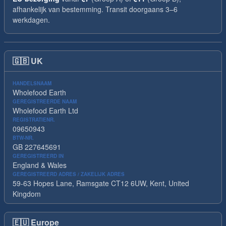
afhankelijk van bestemming. Transit doorgaans 3–6
werkdagen.
🇬🇧
UK
HANDELSNAAM
Wholefood Earth
GEREGISTREERDE NAAM
Wholefood Earth Ltd
REGISTRATIENR.
09650943
BTW-NR.
GB 227645691
GEREGISTREERD IN
England & Wales
GEREGISTREERD ADRES / ZAKELIJK ADRES
59-63 Hopes Lane, Ramsgate CT12 6UW, Kent, United
Kingdom
🇪🇺
Europe