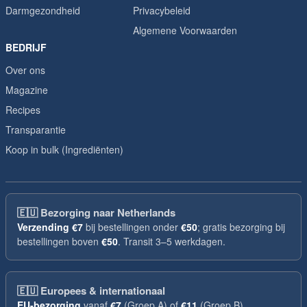
Darmgezondheid
Privacybeleid
Algemene Voorwaarden
BEDRIJF
Over ons
Magazine
Recipes
Transparantie
Koop in bulk (Ingrediënten)
🇪🇺
Bezorging naar Netherlands
Verzending
€7
bij bestellingen onder
€50
; gratis bezorging bij
bestellingen boven
€50
. Transit 3–5 werkdagen.
🇪🇺
Europees & internationaal
EU-bezorging
vanaf
€7
(Groep A) of
€11
(Groep B),