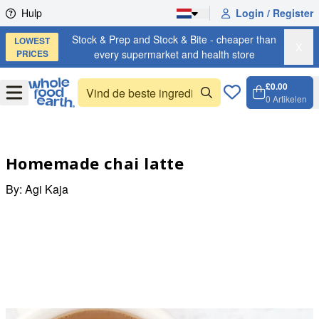
Skip to content
Hulp
Login / Register
Stock & Prep and Stock & Bite - cheaper than
LOWEST
X
PRICES
every supermarket and health store
£0.00
Open
Menu
0
Artikelen
Winkel
Open c
Homemade chai latte
By:
Agi Kaja