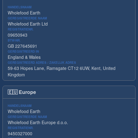
HANDELSNAAM
Wholefood Earth
GEREGISTREERDE NAAM
Wholefood Earth Ltd
REGISTRATIENR.
09650943
BTW-NR.
GB 227645691
GEREGISTREERD IN
England & Wales
GEREGISTREERD ADRES / ZAKELIJK ADRES
59-63 Hopes Lane, Ramsgate CT12 6UW, Kent, United
Kingdom
🇪🇺
Europe
HANDELSNAAM
Wholefood Earth
GEREGISTREERDE NAAM
Wholefood Earth Europe d.o.o.
REGISTRATIENR.
9450327000