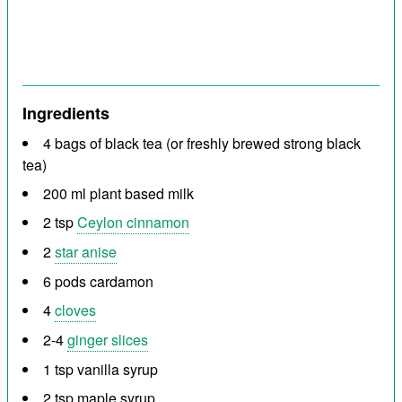
Ingredients
4 bags of black tea (or freshly brewed strong black
tea)
200 ml
plant based milk
2 tsp
Ceylon cinnamon
2
star anise
6 pods
cardamon
4
cloves
2-4
ginger slices
1 tsp
vanilla syrup
2 tsp
maple syrup