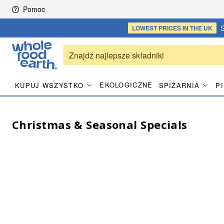
Skip to content
Pomoc
S
LOWEST PRICES
IN THE UK
EKOLOGICZNE
KUPUJ WSZYSTKO
SPIŻARNIA
P
Christmas & Seasonal Specials