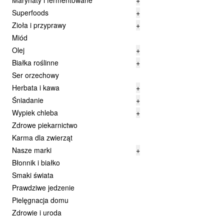
Marynaty i fermentowane
+
Superfoods
+
Zioła i przyprawy
+
Miód
Olej
+
Białka roślinne
+
Ser orzechowy
Herbata i kawa
+
Śniadanie
+
Wypiek chleba
+
Zdrowe piekarnictwo
Karma dla zwierząt
Nasze marki
+
Błonnik i białko
Smaki świata
Prawdziwe jedzenie
Pielęgnacja domu
Zdrowie i uroda