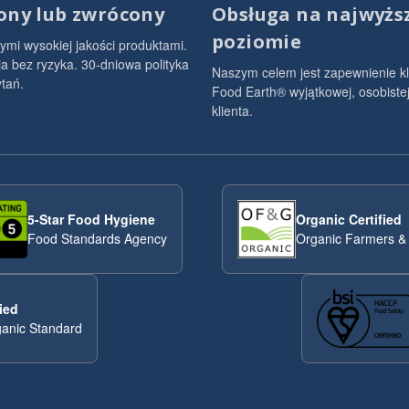
ony lub zwrócony
Obsługa na najwyż
poziomie
ymi wysokiej jakości produktami.
 bez ryzyka. 30-dniowa polityka
Naszym celem jest zapewnienie k
tań.
Food Earth® wyjątkowej, osobistej
klienta.
5-Star Food Hygiene
Organic Certified
Food Standards Agency
Organic Farmers &
ied
anic Standard