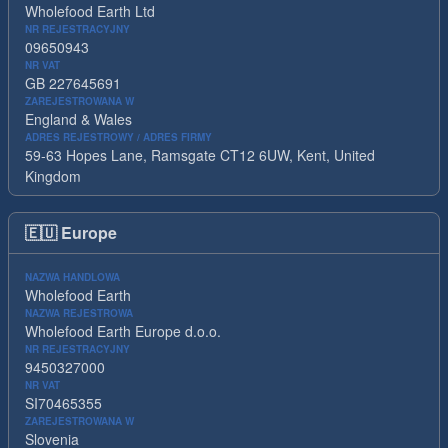
Wholefood Earth Ltd
NR REJESTRACYJNY
09650943
NR VAT
GB 227645691
ZAREJESTROWANA W
England & Wales
ADRES REJESTROWY / ADRES FIRMY
59-63 Hopes Lane, Ramsgate CT12 6UW, Kent, United
Kingdom
🇪🇺
Europe
NAZWA HANDLOWA
Wholefood Earth
NAZWA REJESTROWA
Wholefood Earth Europe d.o.o.
NR REJESTRACYJNY
9450327000
NR VAT
SI70465355
ZAREJESTROWANA W
Slovenia