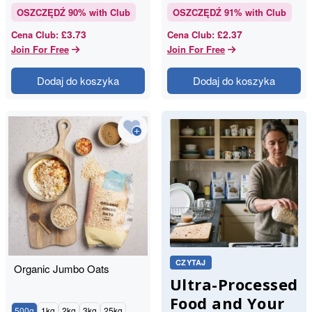
OSZCZĘDŹ
90
% with Club
OSZCZĘDŹ
91
% with Club
£3.73
£2.37
Cena Club
:
Cena Club
:
Join For Free
Join For Free
Dodaj do koszyka
Dodaj do koszyka
CZYTAJ
Organic Jumbo Oats
Ultra-Processed
Food and Your
500g
1kg
2kg
3kg
25kg