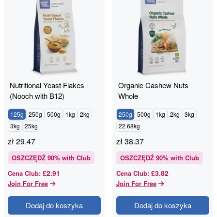
Nutritional Yeast Flakes
Organic Cashew Nuts
(Nooch with B12)
Whole
125g
250g
500g
1kg
2kg
250g
500g
1kg
2kg
3kg
3kg
25kg
22.68kg
zł
29.47
zł
38.37
OSZCZĘDŹ
90
% with Club
OSZCZĘDŹ
90
% with Club
£2.91
£3.82
Cena Club
:
Cena Club
:
Join For Free
Join For Free
Dodaj do koszyka
Dodaj do koszyka