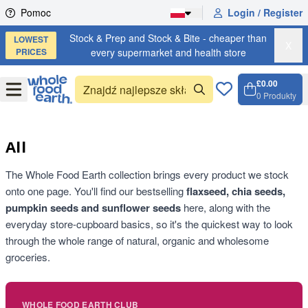
Skip to content
Pomoc
Login / Register
Stock & Prep and Stock & Bite - cheaper than
LOWEST
X
PRICES
every supermarket and health store
£0.00
Open
Menu
0
Produkty
Koszyk
Open c
All
The Whole Food Earth collection brings every product we stock
onto one page. You'll find our bestselling
flaxseed, chia seeds,
pumpkin seeds and sunflower seeds
here, along with the
everyday store-cupboard basics, so it's the quickest way to look
through the whole range of natural, organic and wholesome
groceries.
WHOLE FOOD EARTH CLUB