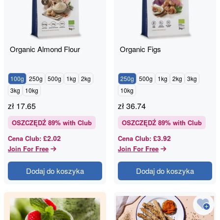
Organic Almond Flour
Organic Figs
100g
250g
500g
1kg
2kg
250g
500g
1kg
2kg
3kg
3kg
10kg
10kg
zł
17.65
zł
36.74
OSZCZĘDŹ
89
% with Club
OSZCZĘDŹ
89
% with Club
£2.02
£3.92
Cena Club
:
Cena Club
:
Join For Free
Join For Free
Dodaj do koszyka
Dodaj do koszyka