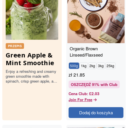
PRZEPIS
Organic Brown
Green Apple &
Linseed/Flaxseed
Mint Smoothie
500g
1kg
2kg
3kg
25kg
Enjoy a refreshing and creamy
zł
21.85
green smoothie made with
spinach, crisp green apple, and
OSZCZĘDŹ
91
% with Club
fresh mint. This delightful drink
is topped with rasp…
£2.03
Cena Club
:
Join For Free
Dodaj do koszyka