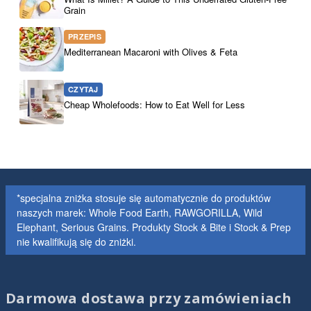
Grain
PRZEPIS
Mediterranean Macaroni with Olives & Feta
CZYTAJ
Cheap Wholefoods: How to Eat Well for Less
*specjalna zniżka stosuje się automatycznie do produktów
naszych marek: Whole Food Earth, RAWGORILLA, Wild
Elephant, Serious Grains. Produkty Stock & Bite i Stock & Prep
nie kwalifikują się do zniżki.
Darmowa dostawa przy zamówieniach