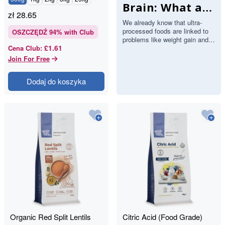
Brain: What a
zł
28.65
Major Study
We already know that ultra-
processed foods are linked to
Found About
OSZCZĘDŹ
94
% with Club
problems like weight gain and
Stroke and
£1.61
Cena Club
:
heart disease. Now a large
study has added the brain…
Join For Free
Memory
Dodaj do koszyka
Organic Red Split Lentils
Citric Acid (Food Grade)