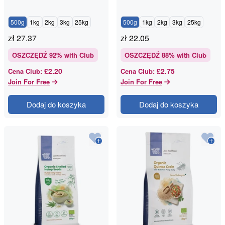
500g
1kg
2kg
3kg
25kg
500g
1kg
2kg
3kg
25kg
zł
27.37
zł
22.05
OSZCZĘDŹ
92
% with Club
OSZCZĘDŹ
88
% with Club
£2.20
£2.75
Cena Club
:
Cena Club
:
Join For Free
Join For Free
Dodaj do koszyka
Dodaj do koszyka