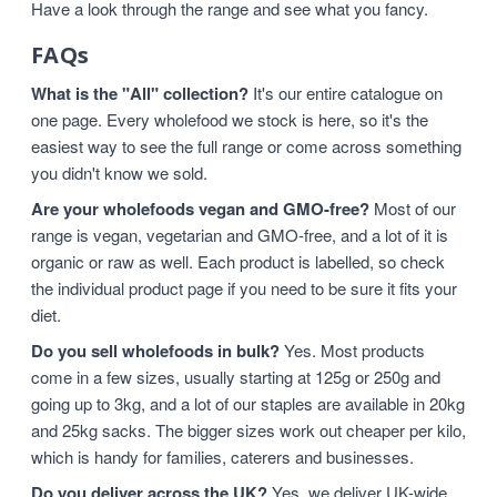
Have a look through the range and see what you fancy.
FAQs
What is the "All" collection?
It's our entire catalogue on
one page. Every wholefood we stock is here, so it's the
easiest way to see the full range or come across something
you didn't know we sold.
Are your wholefoods vegan and GMO-free?
Most of our
range is vegan, vegetarian and GMO-free, and a lot of it is
organic or raw as well. Each product is labelled, so check
the individual product page if you need to be sure it fits your
diet.
Do you sell wholefoods in bulk?
Yes. Most products
come in a few sizes, usually starting at 125g or 250g and
going up to 3kg, and a lot of our staples are available in 20kg
and 25kg sacks. The bigger sizes work out cheaper per kilo,
which is handy for families, caterers and businesses.
Do you deliver across the UK?
Yes, we deliver UK-wide