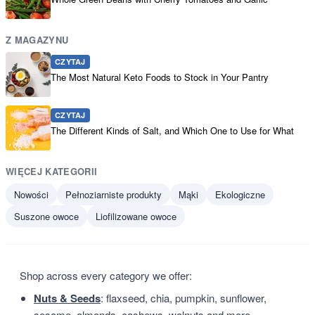
Z MAGAZYNU
CZYTAJ
The Most Natural Keto Foods to Stock in Your Pantry
CZYTAJ
The Different Kinds of Salt, and Which One to Use for What
WIĘCEJ KATEGORII
Nowości
Pełnoziarniste produkty
Mąki
Ekologiczne
Suszone owoce
Liofilizowane owoce
Shop across every category we offer:
Nuts & Seeds
: flaxseed, chia, pumpkin, sunflower,
sesame, almonds, cashews, walnuts and more.