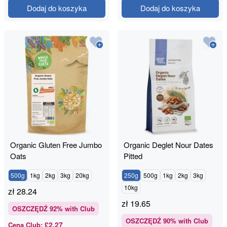
Dodaj do koszyka
Dodaj do koszyka
Organic Gluten Free Jumbo
Organic Deglet Nour Dates
Oats
Pitted
500g
1kg
2kg
3kg
20kg
250g
500g
1kg
2kg
3kg
10kg
zł
28.24
zł
19.65
OSZCZĘDŹ
92
% with Club
OSZCZĘDŹ
90
% with Club
£2.27
Cena Club
: