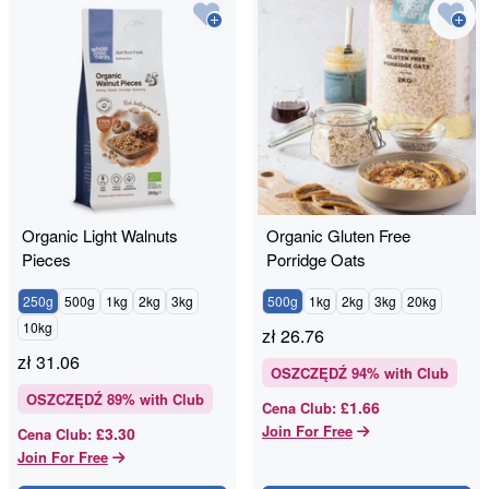
Organic Light Walnuts
Organic Gluten Free
Pieces
Porridge Oats
250g
500g
1kg
2kg
3kg
500g
1kg
2kg
3kg
20kg
10kg
zł
26.76
zł
31.06
OSZCZĘDŹ
94
% with Club
OSZCZĘDŹ
89
% with Club
£1.66
Cena Club
:
Join For Free
£3.30
Cena Club
:
Join For Free