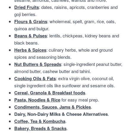
Dried Fruits
: dates, raisins, apricots, cranberries and
goji berries.
Flours & Grains
: wholemeal, spelt, gram, rice, oats,
quinoa and bulgur.
Beans & Pulses
: lentils, chickpeas, kidney beans and
black beans.
Herbs & Spices
: culinary herbs, whole and ground
spices and seasoning blends.
Nut Butters & Spreads
: single-ingredient peanut butter,
almond butter, cashew butter and tahini.
Cooking Oils & Fats
: extra virgin olive, coconut oil,
single ingredient oils like sunflower and sesame oils.
Cereal, Granola & Breakfast foods
.
Pasta, Noodles & Rice
for easy meal prep.
Condiments, Sauces, Jams & Pickles
.
Dairy, Non-Dairy Milks & Cheese Alternatives
.
Coffee, Tea & Kombucha
.
Bakery, Breads & Snacks
.