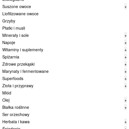
Suszone owoce
+
Liofilizowane owoce
Grzyby
Płatki i musli
Minerały i sole
+
Napoje
+
Witaminy i suplementy
+
Spiżarnia
+
Zdrowe przekąski
+
Marynaty i fermentowane
+
Superfoods
+
Zioła i przyprawy
+
Miód
Olej
+
Białka roślinne
+
Ser orzechowy
Herbata i kawa
+
Śniadanie
+