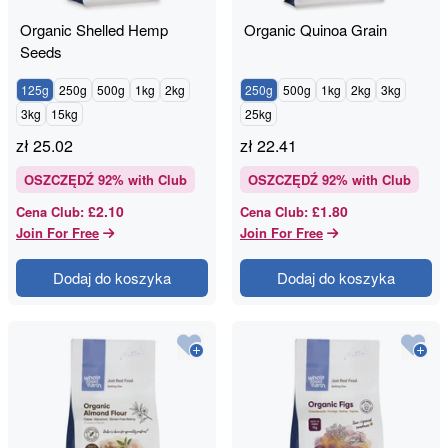
Organic Shelled Hemp
Organic Quinoa Grain
Seeds
125g
250g
500g
1kg
2kg
250g
500g
1kg
2kg
3kg
3kg
15kg
25kg
zł
25.02
zł
22.41
OSZCZĘDŹ
92
% with Club
OSZCZĘDŹ
92
% with Club
£2.10
£1.80
Cena Club
:
Cena Club
:
Join For Free
Join For Free
Dodaj do koszyka
Dodaj do koszyka