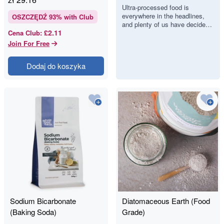
Food, but Can
Ultra-processed food is
everywhere in the headlines,
We Actually
OSZCZĘDŹ
93
% with Club
and plenty of us have decided
Spot It?
£2.11
Cena Club
:
we would like to eat less of it.
There is just one proble…
Join For Free
Dodaj do koszyka
Sodium Bicarbonate
Diatomaceous Earth (Food
(Baking Soda)
Grade)