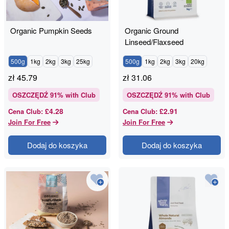
Organic Pumpkin Seeds
Organic Ground
Linseed/Flaxseed
500g
1kg
2kg
3kg
25kg
500g
1kg
2kg
3kg
20kg
zł
45.79
zł
31.06
OSZCZĘDŹ
91
% with Club
OSZCZĘDŹ
91
% with Club
£4.28
£2.91
Cena Club
:
Cena Club
:
Join For Free
Join For Free
Dodaj do koszyka
Dodaj do koszyka