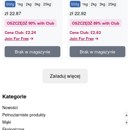
500g
1kg
2kg
3kg
25kg
500g
1kg
2kg
3kg
25kg
zł
22.87
zł
22.92
OSZCZĘDŹ
90
% with Club
OSZCZĘDŹ
89
% with Club
£2.24
£2.63
Cena Club
:
Cena Club
:
Join For Free
Join For Free
Brak w magazynie
Brak w magazynie
Załaduj więcej
Kategorie
Nowości
Pełnoziarniste produkty
+
Mąki
+
Ekologiczne