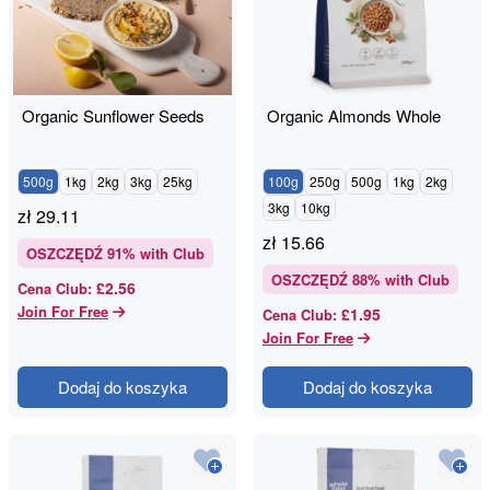
Organic Sunflower Seeds
Organic Almonds Whole
500g
1kg
2kg
3kg
25kg
100g
250g
500g
1kg
2kg
3kg
10kg
zł
29.11
zł
15.66
OSZCZĘDŹ
91
% with Club
OSZCZĘDŹ
88
% with Club
£2.56
Cena Club
:
Join For Free
£1.95
Cena Club
:
Join For Free
Dodaj do koszyka
Dodaj do koszyka