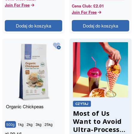
Join For Free
£2.01
Cena Club
:
Join For Free
Dodaj do koszyka
Dodaj do koszyka
CZYTAJ
Organic Chickpeas
Most of Us
Want to Avoid
500g
1kg
2kg
3kg
25kg
Ultra-Processed
zł
29.16