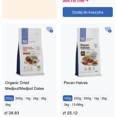
Join For Free
Dodaj do koszyka
Organic Dried
Pecan Halves
Medjoul/Medjool Dates
250g
500g
1kg
2kg
3kg
100g
250g
500g
1kg
2kg
6kg
3kg
13.68kg
zł
38.83
zł
25.12