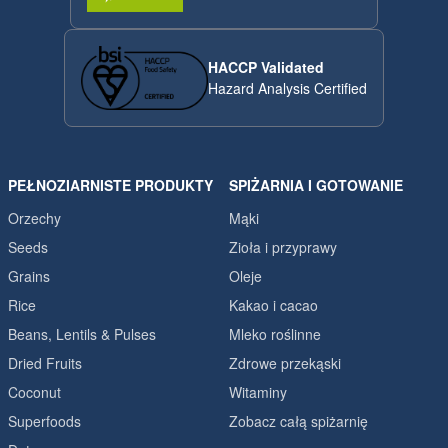
HACCP Validated
Hazard Analysis Certified
PEŁNOZIARNISTE PRODUKTY
SPIŻARNIA I GOTOWANIE
Orzechy
Mąki
Seeds
Zioła i przyprawy
Grains
Oleje
Rice
Kakao i cacao
Beans, Lentils & Pulses
Mleko roślinne
Dried Fruits
Zdrowe przekąski
Coconut
Witaminy
Superfoods
Zobacz całą spiżarnię