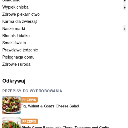
Wypiek chleba
+
Zdrowe piekarnictwo
Karma dla zwierząt
Nasze marki
+
Błonnik i białko
Smaki świata
Prawdziwe jedzenie
Pielęgnacja domu
Zdrowie i uroda
Odkrywaj
PRZEPISY DO WYPRÓBOWANIA
PRZEPIS
Fig, Walnut & Goat's Cheese Salad
PRZEPIS
Whole Green Beans with Cherry Tomatoes and Garlic