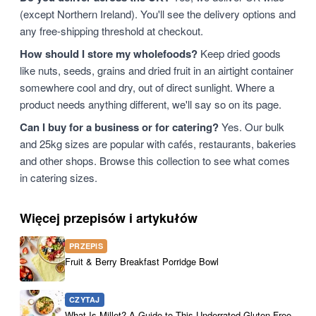
(except Northern Ireland). You'll see the delivery options and
any free-shipping threshold at checkout.
How should I store my wholefoods?
Keep dried goods
like nuts, seeds, grains and dried fruit in an airtight container
somewhere cool and dry, out of direct sunlight. Where a
product needs anything different, we'll say so on its page.
Can I buy for a business or for catering?
Yes. Our bulk
and 25kg sizes are popular with cafés, restaurants, bakeries
and other shops. Browse this collection to see what comes
in catering sizes.
Więcej przepisów i artykułów
PRZEPIS
Fruit & Berry Breakfast Porridge Bowl
CZYTAJ
What Is Millet? A Guide to This Underrated Gluten-Free