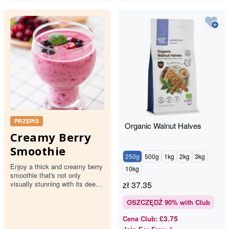
PRZEPIS
Organic Walnut Halves
Creamy Berry
Smoothie
250g
500g
1kg
2kg
3kg
Enjoy a thick and creamy berry
10kg
smoothie that's not only
visually stunning with its deep
zł
37.35
pink hue but also packed with
the goodness of mixed…
OSZCZĘDŹ
90
% with Club
£3.75
Cena Club
: