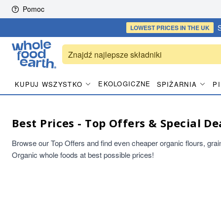
Skip to content
Pomoc
S
LOWEST PRICES
IN THE UK
EKOLOGICZNE
KUPUJ WSZYSTKO
SPIŻARNIA
P
Best Prices - Top Offers & Special D
Browse our Top Offers and find even cheaper organic flours, grains
Organic whole foods at best possible prices!