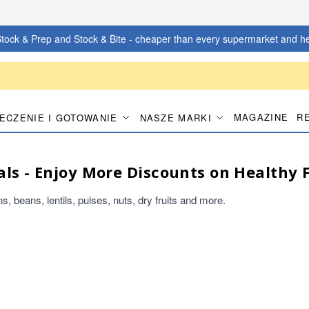
tock & Prep and Stock & Bite - cheaper than every supermarket and he
MAGAZINE
R
IECZENIE I GOTOWANIE
NASZE MARKI
eals - Enjoy More Discounts on Healthy 
, beans, lentils, pulses, nuts, dry fruits and more.