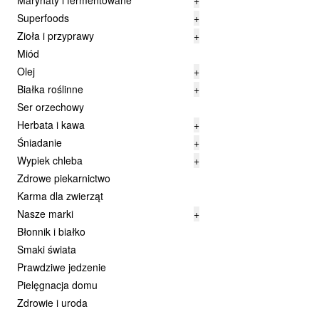
Marynaty i fermentowane
+
Superfoods
+
Zioła i przyprawy
+
Miód
Olej
+
Białka roślinne
+
Ser orzechowy
Herbata i kawa
+
Śniadanie
+
Wypiek chleba
+
Zdrowe piekarnictwo
Karma dla zwierząt
Nasze marki
+
Błonnik i białko
Smaki świata
Prawdziwe jedzenie
Pielęgnacja domu
Zdrowie i uroda