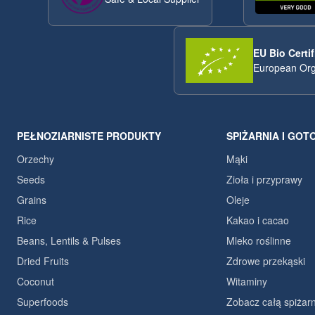
EU Bio Certif
European Org
PEŁNOZIARNISTE PRODUKTY
SPIŻARNIA I GOT
Orzechy
Mąki
Seeds
Zioła i przyprawy
Grains
Oleje
Rice
Kakao i cacao
Beans, Lentils & Pulses
Mleko roślinne
Dried Fruits
Zdrowe przekąski
Coconut
Witaminy
Superfoods
Zobacz całą spiżarn