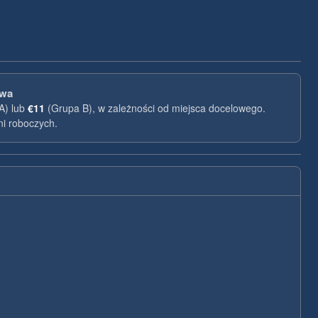
owa
A) lub
€11
(Grupa B), w zależności od miejsca docelowego.
i roboczych.