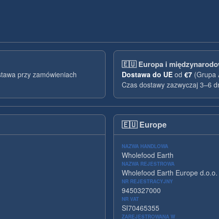
🇪🇺
Europa i międzynarod
stawa przy zamówieniach
Dostawa do UE
od
€7
(Grupa 
Czas dostawy zazwyczaj 3–6 dn
🇪🇺
Europe
NAZWA HANDLOWA
Wholefood Earth
NAZWA REJESTROWA
Wholefood Earth Europe d.o.o.
NR REJESTRACYJNY
9450327000
NR VAT
SI70465355
ZAREJESTROWANA W