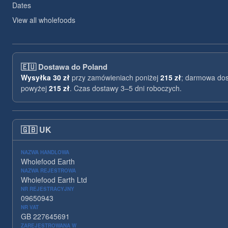
Dates
View all wholefoods
🇪🇺
Dostawa do Poland
Wysyłka
30 zł
przy zamówieniach poniżej
215 zł
; darmowa do
powyżej
215 zł
. Czas dostawy 3–5 dni roboczych.
🇬🇧
UK
NAZWA HANDLOWA
Wholefood Earth
NAZWA REJESTROWA
Wholefood Earth Ltd
NR REJESTRACYJNY
09650943
NR VAT
GB 227645691
ZAREJESTROWANA W