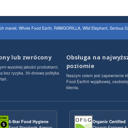
ch marek: Whole Food Earth, RAWGORILLA, Wild Elephant, Serious Grain
ony lub zwrócony
Obsługa na najwyż
poziomie
ymi wysokiej jakości produktami.
 bez ryzyka. 30-dniowa polityka
Naszym celem jest zapewnienie k
tań.
Food Earth® wyjątkowej, osobistej
klienta.
5-Star Food Hygiene
Organic Certified
Food Standards Agency
Organic Farmers &