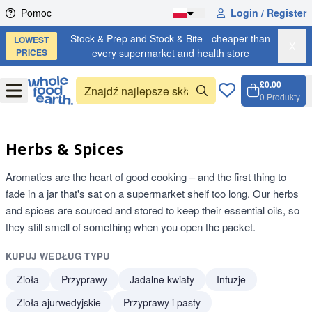
Skip to content
Pomoc
Login / Register
Stock & Prep and Stock & Bite - cheaper than
LOWEST
X
PRICES
every supermarket and health store
£0.00
Open
Menu
0
Produkty
Koszyk
Open c
Herbs & Spices
Aromatics are the heart of good cooking – and the first thing to
fade in a jar that's sat on a supermarket shelf too long. Our herbs
and spices are sourced and stored to keep their essential oils, so
they still smell of something when you open the packet.
KUPUJ WEDŁUG TYPU
Zioła
Przyprawy
Jadalne kwiaty
Infuzje
Zioła ajurwedyjskie
Przyprawy i pasty