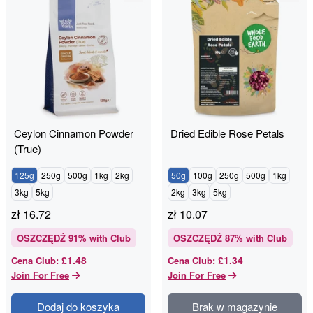
Ceylon Cinnamon Powder
Dried Edible Rose Petals
(True)
125g
250g
500g
1kg
2kg
50g
100g
250g
500g
1kg
3kg
5kg
2kg
3kg
5kg
zł
16.72
zł
10.07
OSZCZĘDŹ
91
% with Club
OSZCZĘDŹ
87
% with Club
£1.48
£1.34
Cena Club
:
Cena Club
:
Join For Free
Join For Free
Dodaj do koszyka
Brak w magazynie