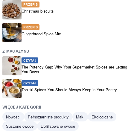
PRZEPIS
Christmas biscuits
PRZEPIS
Gingerbread Spice Mix
Z MAGAZYNU
CZYTAJ
The Potency Gap: Why Your Supermarket Spices are Letting
You Down
CZYTAJ
Top 10 Spices You Should Always Keep in Your Pantry
WIĘCEJ KATEGORII
Nowości
Pełnoziarniste produkty
Mąki
Ekologiczne
Suszone owoce
Liofilizowane owoce