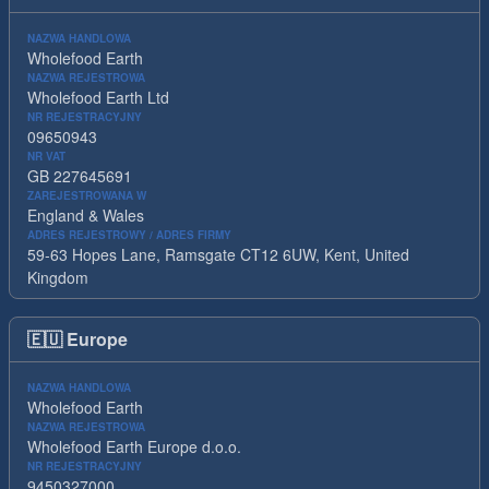
NAZWA HANDLOWA
Wholefood Earth
NAZWA REJESTROWA
Wholefood Earth Ltd
NR REJESTRACYJNY
09650943
NR VAT
GB 227645691
ZAREJESTROWANA W
England & Wales
ADRES REJESTROWY / ADRES FIRMY
59-63 Hopes Lane, Ramsgate CT12 6UW, Kent, United
Kingdom
🇪🇺
Europe
NAZWA HANDLOWA
Wholefood Earth
NAZWA REJESTROWA
Wholefood Earth Europe d.o.o.
NR REJESTRACYJNY
9450327000