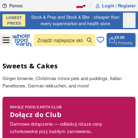
Skip to content
Pomoc
Login / Register
Stock & Prep and Stock & Bite - cheaper than
LOWEST
X
PRICES
every supermarket and health store
£0.00
Open
Menu
0
Produkty
Koszyk
Open c
Sweets & Cakes
Ginger brownie, Christmas mince pies and puddings, Italian
Panettones, German lebkuchen, and more!
WHOLE FOOD EARTH CLUB
Dołącz do Club
Darmowe dołączenie — odblokuj niższe ceny
członkowskie przy każdym zamówieniu.