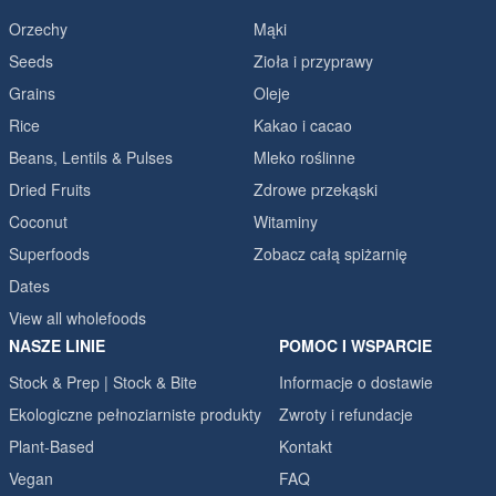
Orzechy
Mąki
Seeds
Zioła i przyprawy
Grains
Oleje
Rice
Kakao i cacao
Beans, Lentils & Pulses
Mleko roślinne
Dried Fruits
Zdrowe przekąski
Coconut
Witaminy
Superfoods
Zobacz całą spiżarnię
Dates
View all wholefoods
NASZE LINIE
POMOC I WSPARCIE
Stock & Prep | Stock & Bite
Informacje o dostawie
Ekologiczne pełnoziarniste produkty
Zwroty i refundacje
Plant-Based
Kontakt
Vegan
FAQ