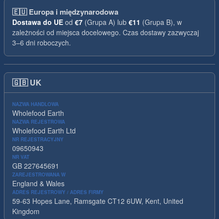
🇪🇺
Europa i międzynarodowa
Dostawa do UE
od
€7
(Grupa A) lub
€11
(Grupa B), w
zależności od miejsca docelowego. Czas dostawy zazwyczaj
3–6 dni roboczych.
🇬🇧
UK
NAZWA HANDLOWA
Wholefood Earth
NAZWA REJESTROWA
Wholefood Earth Ltd
NR REJESTRACYJNY
09650943
NR VAT
GB 227645691
ZAREJESTROWANA W
England & Wales
ADRES REJESTROWY / ADRES FIRMY
59-63 Hopes Lane, Ramsgate CT12 6UW, Kent, United
Kingdom