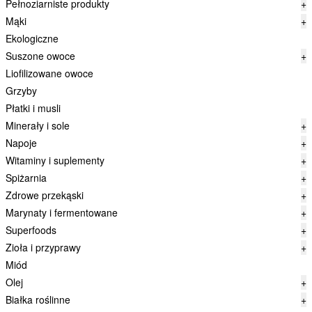
Pełnoziarniste produkty
+
Mąki
+
Ekologiczne
Suszone owoce
+
Liofilizowane owoce
Grzyby
Płatki i musli
Minerały i sole
+
Napoje
+
Witaminy i suplementy
+
Spiżarnia
+
Zdrowe przekąski
+
Marynaty i fermentowane
+
Superfoods
+
Zioła i przyprawy
+
Miód
Olej
+
Białka roślinne
+