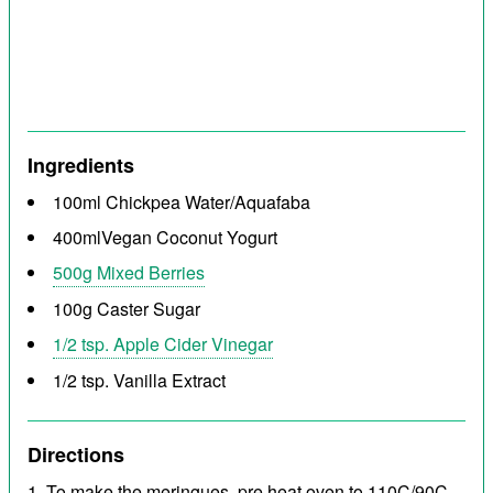
Ingredients
100ml Chickpea Water/Aquafaba
400mlVegan Coconut Yogurt
500g Mixed Berries
100g Caster Sugar
1/2 tsp. Apple Cider Vinegar
1/2 tsp. Vanilla Extract
Directions
To make the meringues, pre heat oven to 110C/90C