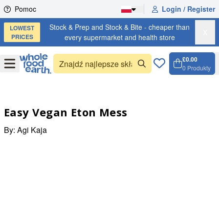
Skip to content
Pomoc
Login / Register
Stock & Prep and Stock & Bite - cheaper than
LOWEST
X
PRICES
every supermarket and health store
£0.00
Open
Menu
0
Produkty
Koszyk
Open c
Easy Vegan Eton Mess
By:
Agi Kaja