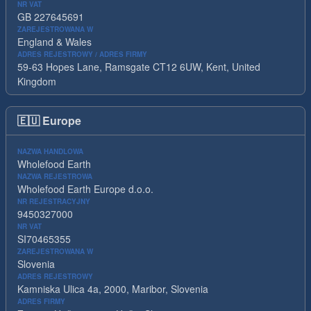
NR VAT
GB 227645691
ZAREJESTROWANA W
England & Wales
ADRES REJESTROWY / ADRES FIRMY
59-63 Hopes Lane, Ramsgate CT12 6UW, Kent, United
Kingdom
🇪🇺
Europe
NAZWA HANDLOWA
Wholefood Earth
NAZWA REJESTROWA
Wholefood Earth Europe d.o.o.
NR REJESTRACYJNY
9450327000
NR VAT
SI70465355
ZAREJESTROWANA W
Slovenia
ADRES REJESTROWY
Kamniska Ulica 4a, 2000, Maribor, Slovenia
ADRES FIRMY