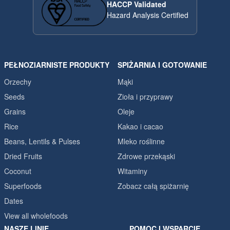
HACCP Validated
Hazard Analysis Certified
PEŁNOZIARNISTE PRODUKTY
SPIŻARNIA I GOTOWANIE
Orzechy
Mąki
Seeds
Zioła i przyprawy
Grains
Oleje
Rice
Kakao i cacao
Beans, Lentils & Pulses
Mleko roślinne
Dried Fruits
Zdrowe przekąski
Coconut
Witaminy
Superfoods
Zobacz całą spiżarnię
Dates
View all wholefoods
NASZE LINIE
POMOC I WSPARCIE