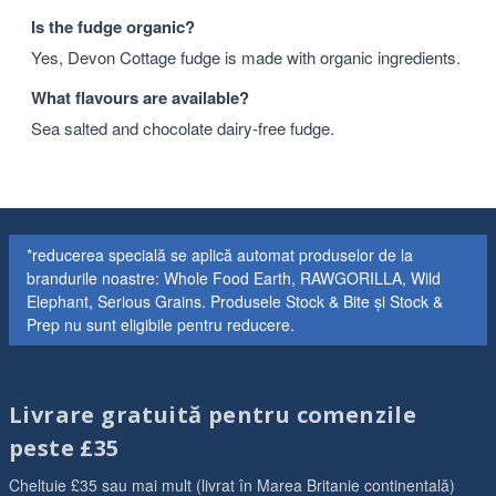
Is the fudge organic?
Yes, Devon Cottage fudge is made with organic ingredients.
What flavours are available?
Sea salted and chocolate dairy-free fudge.
*reducerea specială se aplică automat produselor de la
brandurile noastre: Whole Food Earth, RAWGORILLA, Wild
Elephant, Serious Grains. Produsele Stock & Bite și Stock &
Prep nu sunt eligibile pentru reducere.
Livrare gratuită pentru comenzile
peste £35
Cheltuie £35 sau mai mult (livrat în Marea Britanie continentală)