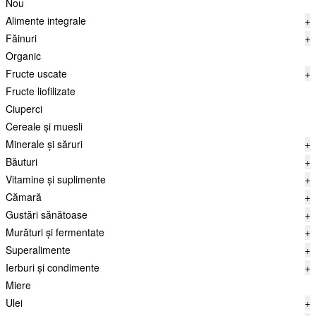
Nou
Alimente integrale
+
Făinuri
+
Organic
Fructe uscate
+
Fructe liofilizate
Ciuperci
Cereale și muesli
Minerale și săruri
+
Băuturi
+
Vitamine și suplimente
+
Cămară
+
Gustări sănătoase
+
Murături și fermentate
+
Superalimente
+
Ierburi și condimente
+
Miere
Ulei
+