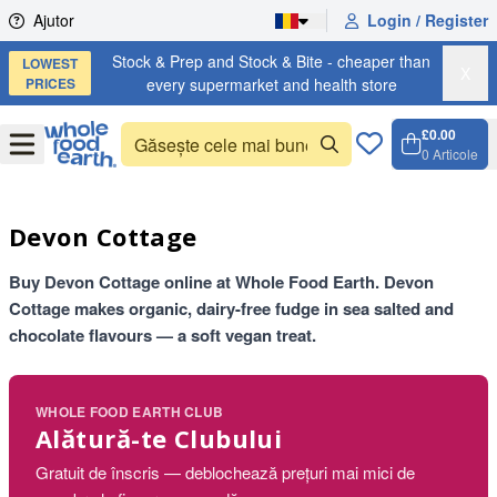
Skip to content
Ajutor
Login / Register
Stock & Prep and Stock & Bite - cheaper than
LOWEST
X
PRICES
every supermarket and health store
£0.00
Open
Menu
0
Articole
Coș, 0 
Open c
Devon Cottage
Buy Devon Cottage online at Whole Food Earth. Devon
Cottage makes organic, dairy-free fudge in sea salted and
chocolate flavours — a soft vegan treat.
WHOLE FOOD EARTH CLUB
Alătură-te Clubului
Gratuit de înscris — deblochează prețuri mai mici de