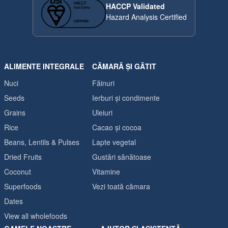
HACCP Validated
Hazard Analysis Certified
ALIMENTE INTEGRALE
CĂMARĂ ȘI GĂTIT
Nuci
Făinuri
Seeds
Ierburi și condimente
Grains
Uleiuri
Rice
Cacao și cocoa
Beans, Lentils & Pulses
Lapte vegetal
Dried Fruits
Gustări sănătoase
Coconut
Vitamine
Superfoods
Vezi toată cămara
Dates
View all wholefoods