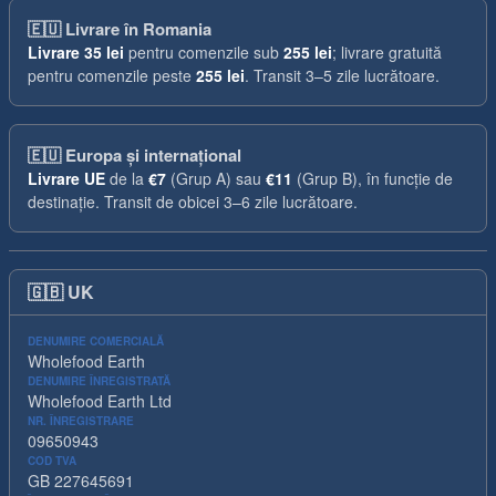
🇪🇺
Livrare în Romania
Livrare
35 lei
pentru comenzile sub
255 lei
; livrare gratuită
pentru comenzile peste
255 lei
. Transit 3–5 zile lucrătoare.
🇪🇺
Europa și internațional
Livrare UE
de la
€7
(Grup A) sau
€11
(Grup B), în funcție de
destinație. Transit de obicei 3–6 zile lucrătoare.
🇬🇧
UK
DENUMIRE COMERCIALĂ
Wholefood Earth
DENUMIRE ÎNREGISTRATĂ
Wholefood Earth Ltd
NR. ÎNREGISTRARE
09650943
COD TVA
GB 227645691