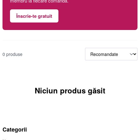
membru la fiecare comandă.
Înscrie-te gratuit
0 produse
Niciun produs găsit
Categorii