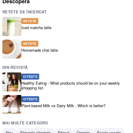
Descoperă
REȚETE DE ÎNCERCAT
REȚETĂ
Iced matcha latte
REȚETĂ
Homemade chai latte
DIN REVISTĂ
CITEȘTE
Healthy Eating - What products should be on your weekly
shopping list.
CITEȘTE
Plant-based Milk vs Dairy Milk - Which is better?
MAI MULTE CATEGORII
Nou
Alimente integrale
Făinuri
Organic
Fructe uscate