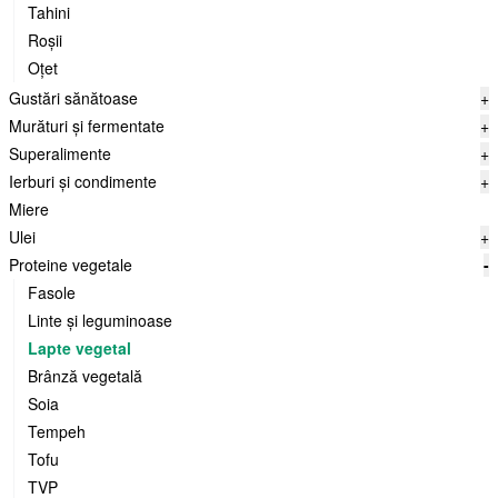
Tahini
Roșii
Oțet
Gustări sănătoase
+
Murături și fermentate
+
Superalimente
+
Ierburi și condimente
+
Miere
Ulei
+
Proteine vegetale
-
Fasole
Linte și leguminoase
Lapte vegetal
Brânză vegetală
Soia
Tempeh
Tofu
TVP