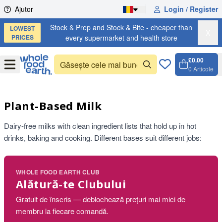
Skip to content
Ajutor
Login / Register
Stock & Prep and Stock & Bite - cheaper than
LOWEST
X
PRICES
every supermarket and health store
£0.00
Open
Menu
0
Articole
Coș, 0 
Open c
Plant-Based Milk
Dairy-free milks with clean ingredient lists that hold up in hot
drinks, baking and cooking. Different bases suit different jobs:
WHOLE FOOD EARTH CLUB
Alătură-te Clubului
Gratuit de înscris — deblochează prețuri mai mici de
membru la fiecare comandă.