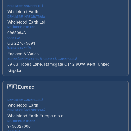
DENUMIRE COMERCIALĂ
Wholefood Earth
DENUMIRE ÎNREGISTRATĂ
Wholefood Earth Ltd
NR. ÎNREGISTRARE
09650943
COD TVA
GB 227645691
ÎNREGISTRAT ÎN
England & Wales
ADRESĂ ÎNREGISTRATĂ / ADRESĂ COMERCIALĂ
59-63 Hopes Lane, Ramsgate CT12 6UW, Kent, United
Kingdom
🇪🇺
Europe
DENUMIRE COMERCIALĂ
Wholefood Earth
DENUMIRE ÎNREGISTRATĂ
Wholefood Earth Europe d.o.o.
NR. ÎNREGISTRARE
9450327000