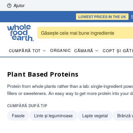
Skip to content
Ajutor
S
LOWEST PRICES
IN THE UK
ORGANIC
CUMPĂRĂ TOT
CĂMARĂ
COPT ȘI GĂT
Plant Based Proteins
Protein from whole plants rather than a lab: single-ingredient powd
fillers or sweeteners. An easy way to get more protein into your 
CUMPĂRĂ DUPĂ TIP
Fasole
Linte și leguminoase
Lapte vegetal
Brânză 