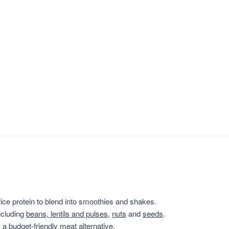
ice protein to blend into smoothies and shakes.
ncluding
beans, lentils and pulses
,
nuts
and
seeds
.
a budget-friendly meat alternative.