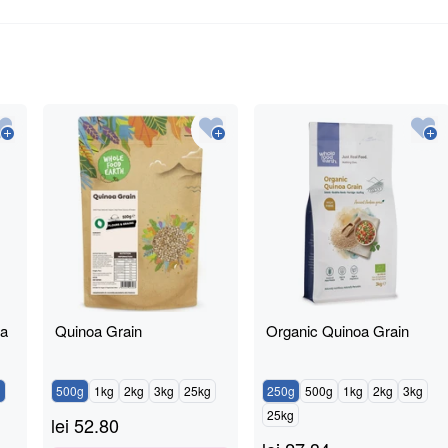
ya
Quinoa Grain
Organic Quinoa Grain
g
500g
1kg
2kg
3kg
25kg
250g
500g
1kg
2kg
3kg
25kg
lei
52.80