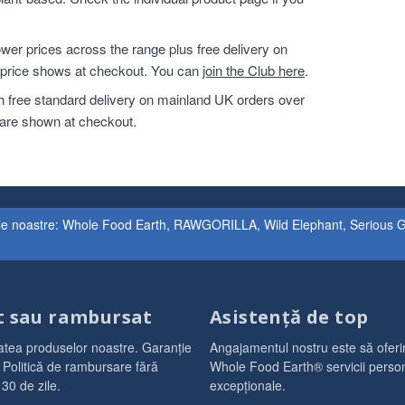
er prices across the range plus free delivery on
r price shows at checkout. You can
join the Club here
.
h free standard delivery on mainland UK orders over
 are shown at checkout.
le noastre: Whole Food Earth, RAWGORILLA, Wild Elephant, Serious Grai
t sau rambursat
Asistență de top
atea produselor noastre. Garanție
Angajamentul nostru este să oferim
 Politică de rambursare fără
Whole Food Earth® servicii person
 30 de zile.
excepționale.