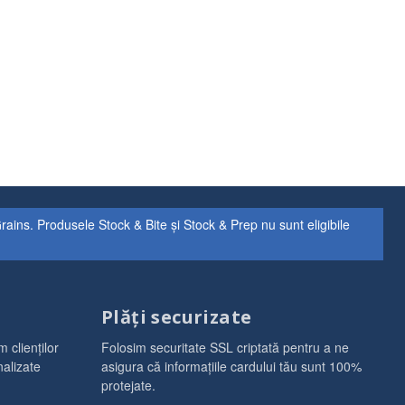
ns. Produsele Stock & Bite și Stock & Prep nu sunt eligibile
Plăți securizate
 clienților
Folosim securitate SSL criptată pentru a ne
alizate
asigura că informațiile cardului tău sunt 100%
protejate.