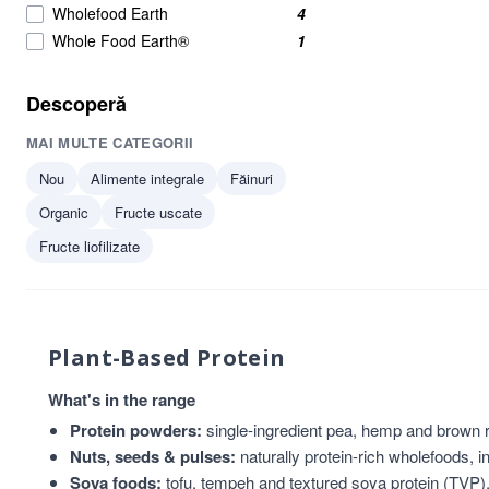
Wholefood Earth
4
Whole Food Earth®
1
Descoperă
MAI MULTE CATEGORII
Nou
Alimente integrale
Făinuri
Organic
Fructe uscate
Fructe liofilizate
Plant-Based Protein
What's in the range
Protein powders:
single-ingredient pea, hemp and brown r
Nuts, seeds & pulses:
naturally protein-rich wholefoods, i
Soya foods:
tofu
,
tempeh
and textured soya protein (TVP), 