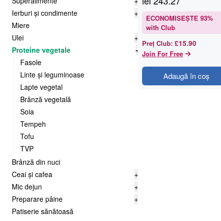
lei
243.27
Superalimente
+
Ierburi și condimente
+
ECONOMISEȘTE
93
%
Miere
with Club
Ulei
+
£15.90
Preț Club
:
Proteine vegetale
-
Join For Free
Fasole
Linte și leguminoase
Adaugă în coș
Lapte vegetal
Brânză vegetală
Soia
Tempeh
Tofu
TVP
Brânză din nuci
Ceai și cafea
+
Mic dejun
+
Preparare pâine
+
Patiserie sănătoasă