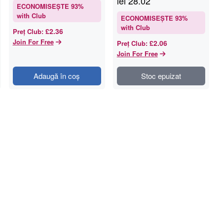
lei
28.02
ECONOMISEȘTE
93
%
with Club
ECONOMISEȘTE
93
%
with Club
£2.36
Preț Club
:
Join For Free
£2.06
Preț Club
:
Join For Free
Adaugă în coș
Stoc epuizat