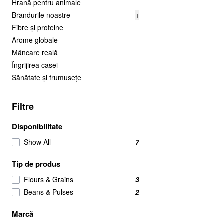
Hrană pentru animale
Brandurile noastre
+
Fibre și proteine
Arome globale
Mâncare reală
Îngrijirea casei
Sănătate și frumusețe
Filtre
Disponibilitate
Show All
7
Tip de produs
Flours & Grains
3
Beans & Pulses
2
Marcă