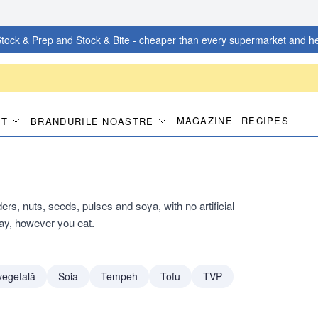
tock & Prep and Stock & Bite - cheaper than every supermarket and he
MAGAZINE
RECIPES
IT
BRANDURILE NOASTRE
ers, nuts, seeds, pulses and soya, with no artificial
day, however you eat.
vegetală
Soia
Tempeh
Tofu
TVP