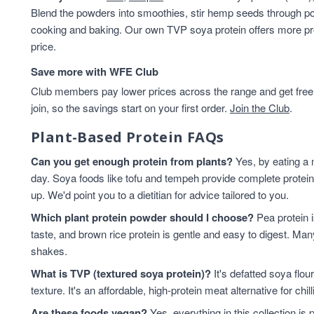
Blend the powders into smoothies, stir hemp seeds through porr
cooking and baking. Our own TVP soya protein offers more pro
price.
Save more with WFE Club
Club members pay lower prices across the range and get free d
join, so the savings start on your first order.
Join the Club
.
Plant-Based Protein FAQs
Can you get enough protein from plants?
Yes, by eating a 
day. Soya foods like tofu and tempeh provide complete protein
up. We'd point you to a dietitian for advice tailored to you.
Which plant protein powder should I choose?
Pea protein i
taste, and brown rice protein is gentle and easy to digest. Ma
shakes.
What is TVP (textured soya protein)?
It's defatted soya flou
texture. It's an affordable, high-protein meat alternative for chi
Are these foods vegan?
Yes, everything in this collection is