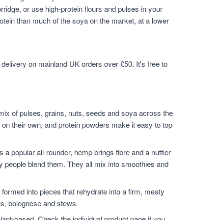
idge, or use high-protein flours and pulses in your
tein than much of the soya on the market, at a lower
elivery on mainland UK orders over £50. It's free to
mix of pulses, grains, nuts, seeds and soya across the
 on their own, and protein powders make it easy to top
s a popular all-rounder, hemp brings fibre and a nuttier
ny people blend them. They all mix into smoothies and
r formed into pieces that rehydrate into a firm, meaty
llis, bolognese and stews.
 plant-based. Check the individual product page if you