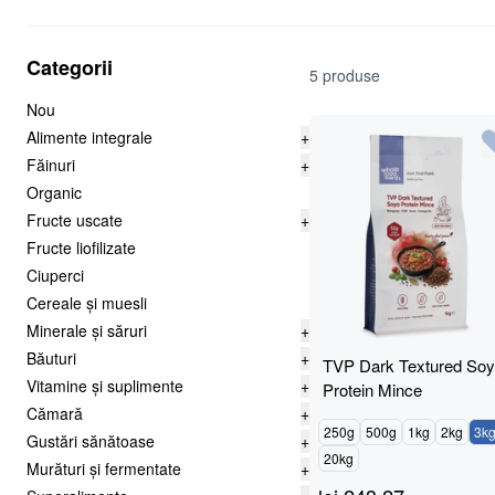
Categorii
5 produse
Nou
Alimente integrale
+
Făinuri
+
Organic
Fructe uscate
+
Fructe liofilizate
Ciuperci
Cereale și muesli
Minerale și săruri
+
Băuturi
+
TVP Dark Textured So
Vitamine și suplimente
+
Protein Mince
Cămară
+
250g
500g
1kg
2kg
3k
Gustări sănătoase
+
20kg
Murături și fermentate
+