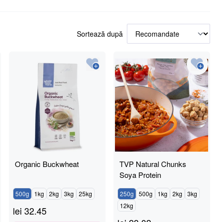
Sortează după
Organic Buckwheat
TVP Natural Chunks
Soya Protein
500g
1kg
2kg
3kg
25kg
250g
500g
1kg
2kg
3kg
12kg
lei
32.45