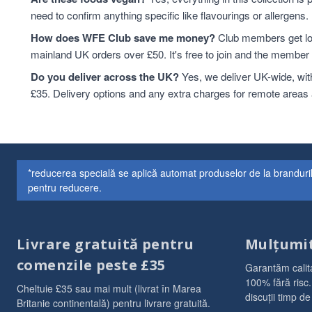
need to confirm anything specific like flavourings or allergens.
How does WFE Club save me money?
Club members get low
mainland UK orders over £50. It's free to join and the membe
Do you deliver across the UK?
Yes, we deliver UK-wide, wit
£35. Delivery options and any extra charges for remote areas
*reducerea specială se aplică automat produselor de la branduri
pentru reducere.
Livrare gratuită pentru
Mulțumi
comenzile peste £35
Garantăm calit
100% fără risc.
Cheltuie £35 sau mai mult (livrat în Marea
discuții timp de
Britanie continentală) pentru livrare gratuită.