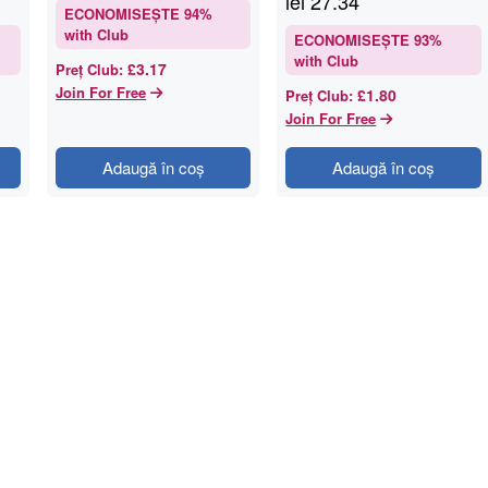
lei
27.34
ECONOMISEȘTE
94
%
with Club
ECONOMISEȘTE
93
%
with Club
£3.17
Preț Club
:
Join For Free
£1.80
Preț Club
:
Join For Free
Adaugă în coș
Adaugă în coș