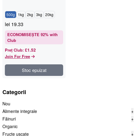
500g
1kg
2kg
3kg
20kg
lei
19.33
ECONOMISEȘTE
92
% with
Club
£1.52
Preț Club
:
Join For Free
Stoc epuizat
Categorii
Nou
Alimente integrale
+
Făinuri
+
Organic
Fructe uscate
+