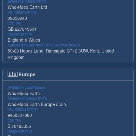
DENUMIRE ÎNREGISTRATĂ
Wholefood Earth Ltd
NR. ÎNREGISTRARE
09650943
COD TVA
GB 227645691
ÎNREGISTRAT ÎN
England & Wales
ADRESĂ ÎNREGISTRATĂ / ADRESĂ COMERCIALĂ
59-63 Hopes Lane, Ramsgate CT12 6UW, Kent, United
Kingdom
🇪🇺
Europe
DENUMIRE COMERCIALĂ
Wholefood Earth
DENUMIRE ÎNREGISTRATĂ
Wholefood Earth Europe d.o.o.
NR. ÎNREGISTRARE
9450327000
COD TVA
SI70465355
ÎNREGISTRAT ÎN