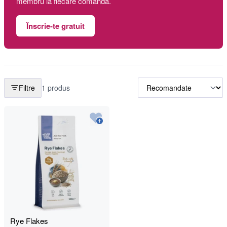
membru la fiecare comandă.
Înscrie-te gratuit
Filtre
1 produs
Rye Flakes