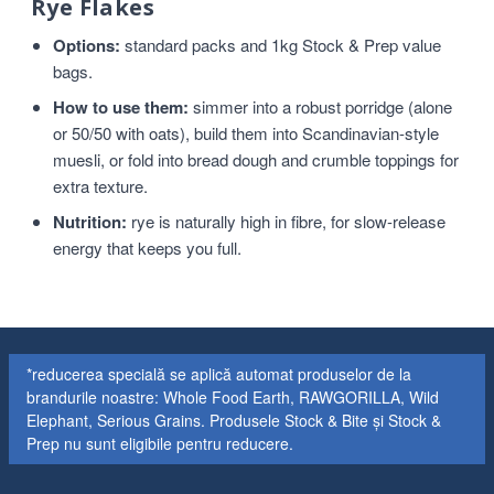
Rye Flakes
Options:
standard packs and 1kg Stock & Prep value
bags.
How to use them:
simmer into a robust porridge (alone
or 50/50 with oats), build them into Scandinavian-style
muesli, or fold into bread dough and crumble toppings for
extra texture.
Nutrition:
rye is naturally high in fibre, for slow-release
energy that keeps you full.
*reducerea specială se aplică automat produselor de la
brandurile noastre: Whole Food Earth, RAWGORILLA, Wild
Elephant, Serious Grains. Produsele Stock & Bite și Stock &
Prep nu sunt eligibile pentru reducere.