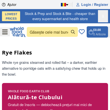
Skip to content
Ajutor
Login / Register
Stock & Prep and Stock & Bite - cheaper than
LOWEST
X
PRICES
every supermarket and health store
£0.00
Open
Menu
0
Articole
Coș, 0 
Open c
Rye Flakes
Whole rye grains steamed and rolled flat – a darker, earthier
alternative to porridge oats with a satisfying chew that holds up in
the bowl.
WHOLE FOOD EARTH CLUB
Alătură-te Clubului
Gratuit de înscris — deblochează prețuri mai mici de