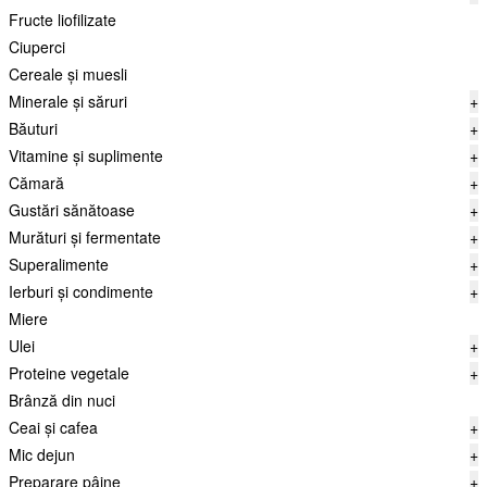
Fructe liofilizate
Ciuperci
Cereale și muesli
Minerale și săruri
+
Băuturi
+
Vitamine și suplimente
+
Cămară
+
Gustări sănătoase
+
Murături și fermentate
+
Superalimente
+
Ierburi și condimente
+
Miere
Ulei
+
Proteine vegetale
+
Brânză din nuci
Ceai și cafea
+
Mic dejun
+
Preparare pâine
+