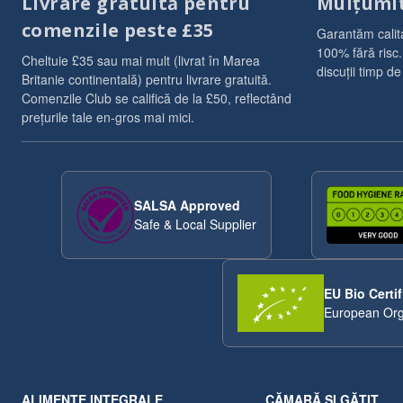
Livrare gratuită pentru
Mulțumi
comenzile peste £35
Garantăm calit
100% fără risc.
Cheltuie £35 sau mai mult (livrat în Marea
discuții timp de
Britanie continentală) pentru livrare gratuită.
Comenzile Club se califică de la £50, reflectând
prețurile tale en-gros mai mici.
SALSA Approved
Safe & Local Supplier
EU Bio Certif
European Org
ALIMENTE INTEGRALE
CĂMARĂ ȘI GĂTIT