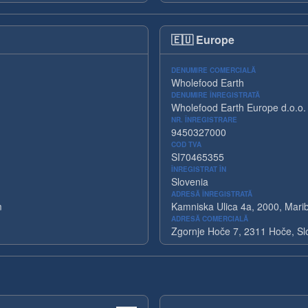
🇪🇺
Europe
DENUMIRE COMERCIALĂ
Wholefood Earth
DENUMIRE ÎNREGISTRATĂ
Wholefood Earth Europe d.o.o.
NR. ÎNREGISTRARE
9450327000
COD TVA
SI70465355
ÎNREGISTRAT ÎN
Slovenia
ADRESĂ ÎNREGISTRATĂ
m
Kamniska Ulica 4a, 2000, Marib
ADRESĂ COMERCIALĂ
Zgornje Hoče 7, 2311 Hoče, Sl