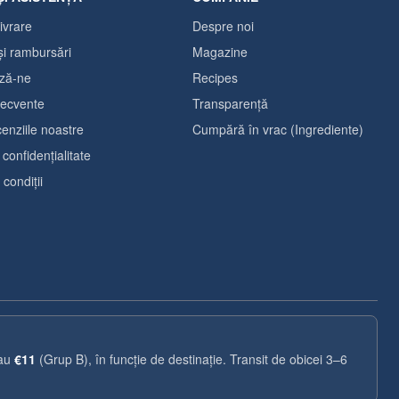
livrare
Despre noi
și rambursări
Magazine
ză-ne
Recipes
frecvente
Transparență
cenziile noastre
Cumpără în vrac (Ingrediente)
 confidențialitate
condiții
sau
€11
(Grup B), în funcție de destinație. Transit de obicei 3–6