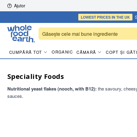
Skip to content
Ajutor
S
LOWEST PRICES
IN THE UK
ORGANIC
CUMPĂRĂ TOT
CĂMARĂ
COPT ȘI GĂT
Speciality Foods
Nutritional yeast flakes (nooch, with B12):
the savoury, cheesy
sauces.