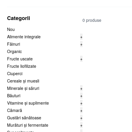
Categorii
0 produse
Nou
Alimente integrale
+
Făinuri
+
Organic
Fructe uscate
+
Fructe liofilizate
Ciuperci
Cereale și muesli
Minerale și săruri
+
Băuturi
+
Vitamine și suplimente
+
Cămară
+
Gustări sănătoase
+
Murături și fermentate
+