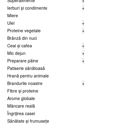
Superalimente
+
Ierburi și condimente
+
Miere
Ulei
+
Proteine vegetale
+
Brânză din nuci
Ceai și cafea
+
Mic dejun
+
Preparare pâine
+
Patiserie sănătoasă
Hrană pentru animale
Brandurile noastre
+
Fibre și proteine
Arome globale
Mâncare reală
Îngrijirea casei
Sănătate și frumusețe