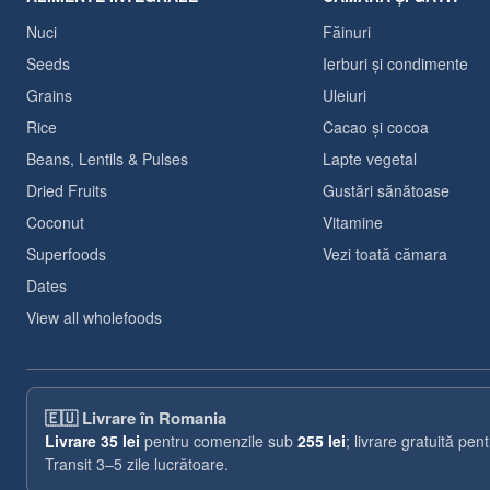
Nuci
Făinuri
Seeds
Ierburi și condimente
Grains
Uleiuri
Rice
Cacao și cocoa
Beans, Lentils & Pulses
Lapte vegetal
Dried Fruits
Gustări sănătoase
Coconut
Vitamine
Superfoods
Vezi toată cămara
Dates
View all wholefoods
🇪🇺
Livrare în Romania
Livrare
35 lei
pentru comenzile sub
255 lei
; livrare gratuită pe
Transit 3–5 zile lucrătoare.