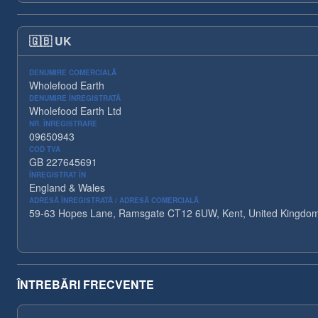
🇬🇧
UK
DENUMIRE COMERCIALĂ
Wholefood Earth
DENUMIRE ÎNREGISTRATĂ
Wholefood Earth Ltd
NR. ÎNREGISTRARE
09650943
COD TVA
GB 227645691
ÎNREGISTRAT ÎN
England & Wales
ADRESĂ ÎNREGISTRATĂ / ADRESĂ COMERCIALĂ
59-63 Hopes Lane, Ramsgate CT12 6UW, Kent, United Kingdo
ÎNTREBĂRI FRECVENTE