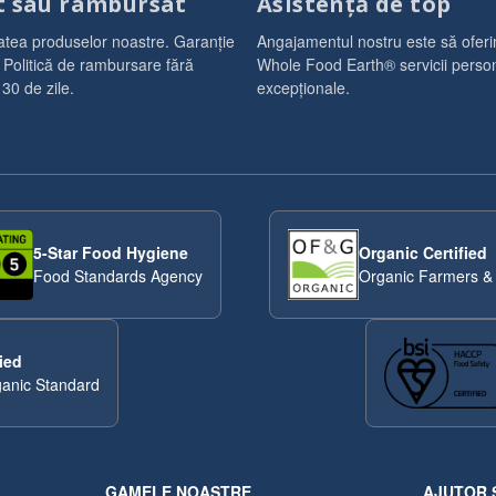
t sau rambursat
Asistență de top
atea produselor noastre. Garanție
Angajamentul nostru este să oferim
 Politică de rambursare fără
Whole Food Earth® servicii person
 30 de zile.
excepționale.
5-Star Food Hygiene
Organic Certified
Food Standards Agency
Organic Farmers &
ied
anic Standard
GAMELE NOASTRE
AJUTOR 