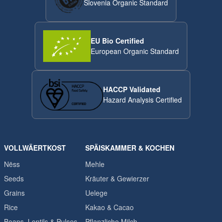
Slovenia Organic Standard
EU Bio Certified
European Organic Standard
HACCP Validated
Hazard Analysis Certified
VOLLWÄERTKOST
SPÄISKAMMER & KOCHEN
Nëss
Mehle
Seeds
Kräuter & Gewierzer
Grains
Uelege
Rice
Kakao & Cacao
Beans, Lentils & Pulses
Pflanzliche Milch