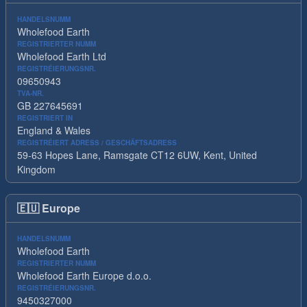
HANDELSNUMM
Wholefood Earth
REGISTRIERTER NUMM
Wholefood Earth Ltd
REGISTRÉIERUNGSNR.
09650943
TVA-NR.
GB 227645691
REGISTRIERT IN
England & Wales
REGISTRÉIERT ADRESS / GESCHÄFTSADRESS
59-63 Hopes Lane, Ramsgate CT12 6UW, Kent, United
Kingdom
🇪🇺
Europe
HANDELSNUMM
Wholefood Earth
REGISTRIERTER NUMM
Wholefood Earth Europe d.o.o.
REGISTRÉIERUNGSNR.
9450327000