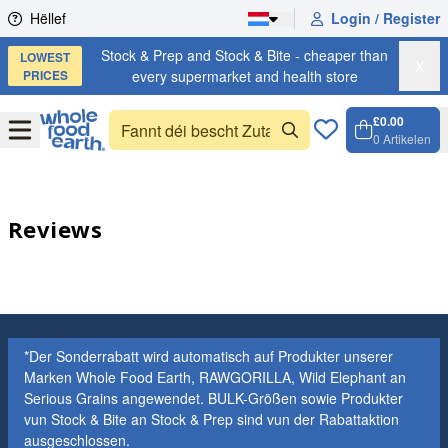
Skip to content
Hëllef
Login / Register
Stock & Prep and Stock & Bite - cheaper than
LOWEST
X
PRICES
every supermarket and health store
£0.00
Open
Menu
0
Artikelen
Weench
Open c
Reviews
*Der Sonderrabatt wird automatisch auf Produkter unserer
Marken Whole Food Earth, RAWGORILLA, Wild Elephant an
Serious Grains angewendet. BULK-Größen sowie Produkter
vun Stock & Bite an Stock & Prep sind vun der Rabattaktion
ausgeschlossen.