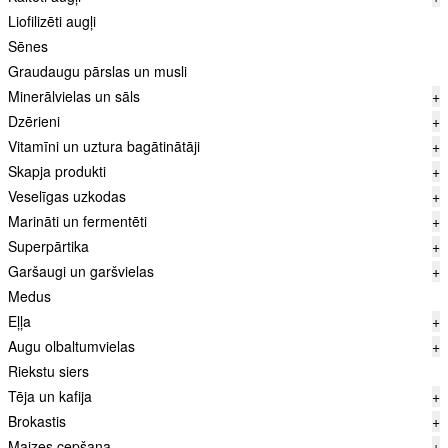
Liofilizēti augļi
Sēnes
Graudaugu pārslas un musli
Minerālvielas un sāls
+
Dzērieni
+
Vitamīni un uztura bagātinātāji
+
Skapja produkti
+
Veselīgas uzkodas
+
Marināti un fermentēti
+
Superpārtika
+
Garšaugi un garšvielas
+
Medus
Eļļa
+
Augu olbaltumvielas
+
Riekstu siers
Tēja un kafija
+
Brokastis
+
Maizes cepšana
+