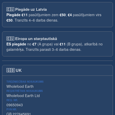
🇪🇺
Piegāde uz Latvia
Piegāde
€11
pasūtījumiem zem
€50
;
€4
pasūtījumiem virs
€50
. Tranzīts 4–6 darba dienas.
🇪🇺
Eiropa un starptautiskā
ES piegāde
no
€7
(A grupa) vai
€11
(B grupa), atkarībā no
galamērķa. Tranzīts parasti 3–6 darba dienas.
🇬🇧
UK
TIRDZNIECĪBAS NOSAUKUMS
Wholefood Earth
REĢISTRĒTAIS NOSAUKUMS
Wholefood Earth Ltd
REĢ. NR.
09650943
PVN NR.
GB 227645691