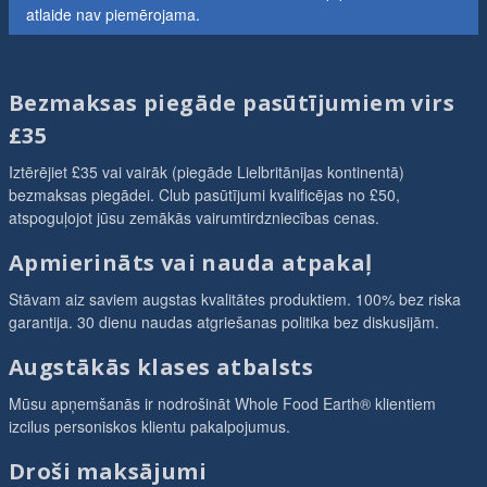
atlaide nav piemērojama.
Bezmaksas piegāde pasūtījumiem virs
£35
Iztērējiet £35 vai vairāk (piegāde Lielbritānijas kontinentā)
bezmaksas piegādei. Club pasūtījumi kvalificējas no £50,
atspoguļojot jūsu zemākās vairumtirdzniecības cenas.
Apmierināts vai nauda atpakaļ
Stāvam aiz saviem augstas kvalitātes produktiem. 100% bez riska
garantija. 30 dienu naudas atgriešanas politika bez diskusijām.
Augstākās klases atbalsts
Mūsu apņemšanās ir nodrošināt Whole Food Earth® klientiem
izcilus personiskos klientu pakalpojumus.
Droši maksājumi