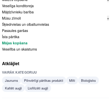
Veselīga konditoreja
Mājdzīvnieku barība
Mūsu zīmoli
+
Šķiedrvielas un olbaltumvielas
Pasaules garšas
Īsta pārtika
Mājas kopšana
Veselība un skaistums
Atklājiet
VAIRĀK KATEGORIJU
Jaunums
Pilnvērtīgi pārtikas produkti
Milti
Bioloģisks
Kaltēti augļi
Liofilizēti augļi