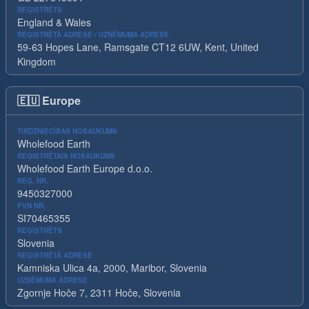
REĢISTRĒTS
England & Wales
REĢISTRĒTĀ ADRESE / UZŅĒMUMA ADRESE
59-63 Hopes Lane, Ramsgate CT12 6UW, Kent, United
Kingdom
🇪🇺
Europe
TIRDZNIECĪBAS NOSAUKUMS
Wholefood Earth
REĢISTRĒTAIS NOSAUKUMS
Wholefood Earth Europe d.o.o.
REĢ. NR.
9450327000
PVN NR.
SI70465355
REĢISTRĒTS
Slovenia
REĢISTRĒTĀ ADRESE
Kamniska Ulica 4a, 2000, Maribor, Slovenia
UZŅĒMUMA ADRESE
Zgornje Hoče 7, 2311 Hoče, Slovenia