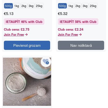
500g
1kg
2kg
3kg
25kg
500g
1kg
2kg
3kg
25kg
€
5.13
€
5.32
IETAUPĪT
46
% with Club
IETAUPĪT
58
% with Club
£2.75
£2.24
Club cena
:
Club cena
:
Join For Free
Join For Free
Pievienot grozam
Nav noliktavā