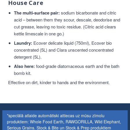
House Care
The multi-surface pair:
sodium bicarbonate and citric
acid – between them they scour, descale, deodorise and
cut grease, leaving no toxic residue. (Citric acid clears
kettle limescale in one go.)
Laundry:
Ecover delicate liquid (750ml), Ecover bio
concentrated (5L) and Clara unscented concentrated
detergent (5L).
Also here:
food-grade diatomaceous earth and the bath
bomb kit.
Effective on dirt, kinder to hands and the environment.
*speciālā atlaide automātiski attiecas uz mūsu zīmolu
produktiem: Whole Food Earth, RAWGORILLA, Wild Elephant,
Serious Grains. Stock & Bite un Stock & Prep produktiem