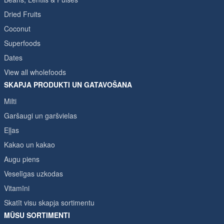
Dried Fruits
Coconut
Superfoods
Dates
View all wholefoods
SKAPJA PRODUKTI UN GATAVOŠANA
Milti
Garšaugi un garšvielas
Eļļas
Kakao un kakao
Augu piens
Veselīgas uzkodas
Vitamīni
Skatīt visu skapja sortimentu
MŪSU SORTIMENTI