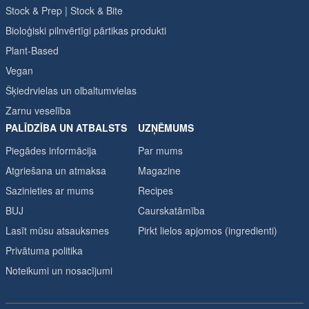
Stock & Prep | Stock & Bite
Bioloģiski pilnvērtīgi pārtikas produkti
Plant-Based
Vegan
Šķiedrvielas un olbaltumvielas
Zarnu veselība
PALĪDZĪBA UN ATBALSTS
UZŅĒMUMS
Piegādes informācija
Par mums
Atgriešana un atmaksa
Magazine
Sazinieties ar mums
Recipes
BUJ
Caurskatāmība
Lasīt mūsu atsauksmes
Pirkt lielos apjomos (ingredienti)
Privātuma politika
Noteikumi un nosacījumi