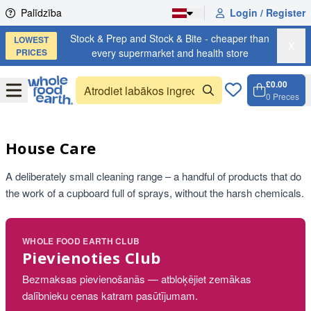
Skip to content
Palīdzība
Login / Register
Stock & Prep and Stock & Bite - cheaper than
LOWEST
X
PRICES
every supermarket and health store
£0.00
Open
Menu
0
Preces
Grozs,
Open c
House Care
A deliberately small cleaning range – a handful of products that do
the work of a cupboard full of sprays, without the harsh chemicals.
WHOLE FOOD EARTH CLUB
Pievienoties Club
Bezmaksas pievienošanās — atbloķējiet zemākas
dalībnieku cenas katram pasūtījumam.