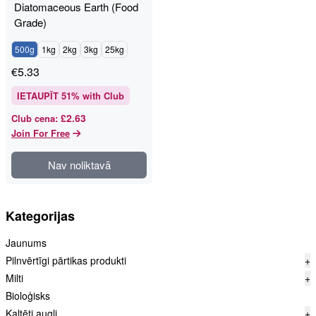
Diatomaceous Earth (Food
Grade)
500g
1kg
2kg
3kg
25kg
€
5.33
IETAUPĪT
51
% with Club
£2.63
Club cena
:
Join For Free
Nav noliktavā
Kategorijas
Jaunums
Pilnvērtīgi pārtikas produkti
+
Milti
+
Bioloģisks
Kaltēti augļi
+